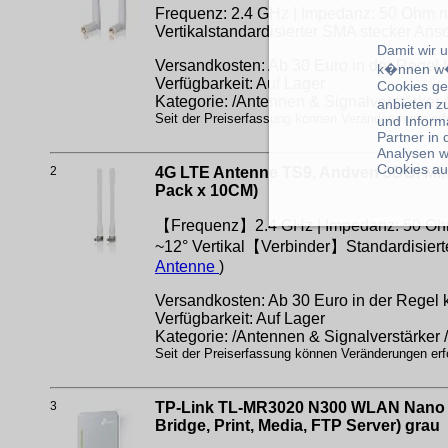
Frequenz: 2.4 GHz | Impedanz: 50 Ohm nom
Vertikalstandardisierter SMA stecker Ans
Damit wir 
Versandkosten: Ab 30 Euro in der Regel k
k�nnen w�
Verfügbarkeit: Auf Lager
Cookies ge
Kategorie: /Antennen & Signalverstärker 
anbieten z
Seit der Preiserfassung können Veränderungen erfo
und Inform
Partner in
Analysen w
Cookies au
2
4G LTE Antenne TS9, Andven 5DBI Mini
Pack x 10CM)
【Frequenz】2.4 GHz | Impedanz: 50 Ohm n
~12° Vertikal【Verbinder】Standardisiert
Antenne
)
Versandkosten: Ab 30 Euro in der Regel k
Verfügbarkeit: Auf Lager
Kategorie: /Antennen & Signalverstärker 
Seit der Preiserfassung können Veränderungen erfo
3
TP-Link TL-MR3020 N300 WLAN Nano mob
Bridge, Print, Media, FTP Server) grau