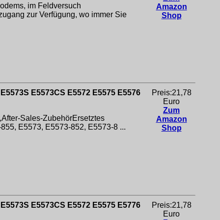
odems, im Feldversuch
Amazon
tzugang zur Verfügung, wo immer Sie
Shop
 E5573S E5573CS E5572 E5575 E5576
Preis:21,78
Euro
Zum
r,After-Sales-ZubehörErsetztes
Amazon
55, E5573, E5573-852, E5573-8 ...
Shop
 E5573S E5573CS E5572 E5575 E5776
Preis:21,78
Euro