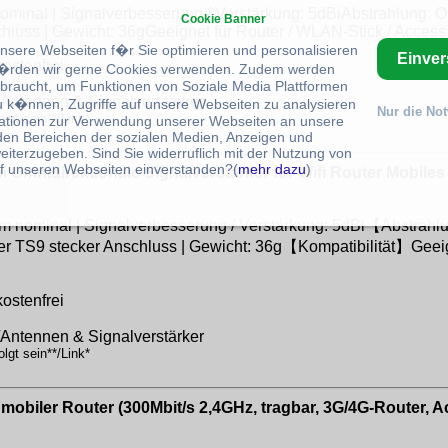
inal | Signalverbesserung / Verstärkung: 5dBiAbstrahlung: Omn
Cookie Banner
chluss | Gewicht: 36gGeeignet für Router / WLAN-Stick / Acces
unsere Webseiten f�r Sie optimieren und personalisieren
Einve
ostenfrei
rden wir gerne Cookies verwenden. Zudem werden
braucht, um Funktionen von Soziale Media Plattformen
/Antennen & Signalverstärker
u k�nnen, Zugriffe auf unsere Webseiten zu analysieren
Nur die No
lgt sein**/Link*
ationen zur Verwendung unserer Webseiten an unsere
 den Bereichen der sozialen Medien, Anzeigen und
eiterzugeben. Sind Sie widerruflich mit der Nutzung von
f unseren Webseiten einverstanden?(
mehr dazu
)
 Omnidirektionale Signalverstärker für Wifi Router Mobil
ominal | Signalverbesserung / Verstärkung: 5dBi【Abstrahlun
er TS9 stecker Anschluss | Gewicht: 36g【Kompatibilität】Geeig
ostenfrei
/Antennen & Signalverstärker
lgt sein**/Link*
iler Router (300Mbit/s 2,4GHz, tragbar, 3G/4G-Router, Ac