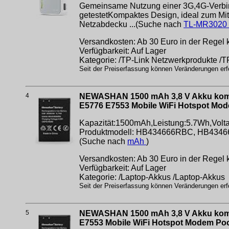
Gemeinsame Nutzung einer 3G,4G-Verb
getestetKompaktes Design, ideal zum Mi
Netzabdecku ...(Suche nach
TL-MR3020
Versandkosten: Ab 30 Euro in der Regel k
Verfügbarkeit: Auf Lager
Kategorie: /TP-Link Netzwerkprodukte /
Seit der Preiserfassung können Veränderungen erfo
4
NEWASHAN 1500 mAh 3,8 V Akku komp
E5776 E7553 Mobile WiFi Hotspot Mo
Kapazität:1500mAh,Leistung:5.7Wh,Voltage
Produktmodell: HB434666RBC, HB434666R
(Suche nach
mAh
)
Versandkosten: Ab 30 Euro in der Regel k
Verfügbarkeit: Auf Lager
Kategorie: /Laptop-Akkus /Laptop-Akkus
Seit der Preiserfassung können Veränderungen erfo
5
NEWASHAN 1500 mAh 3,8 V Akku komp
E7553 Mobile WiFi Hotspot Modem Po