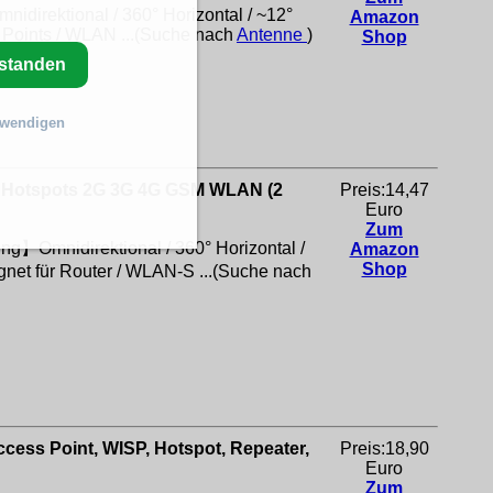
idirektional / 360° Horizontal / ~12°
Amazon
s Points / WLAN ...(Suche nach
Antenne
)
Shop
rstanden
twendigen
es Hotspots 2G 3G 4G GSM WLAN (2
Preis:14,47
Euro
Zum
g】Omnidirektional / 360° Horizontal /
Amazon
Shop
net für Router / WLAN-S ...(Suche nach
cess Point, WISP, Hotspot, Repeater,
Preis:18,90
Euro
Zum