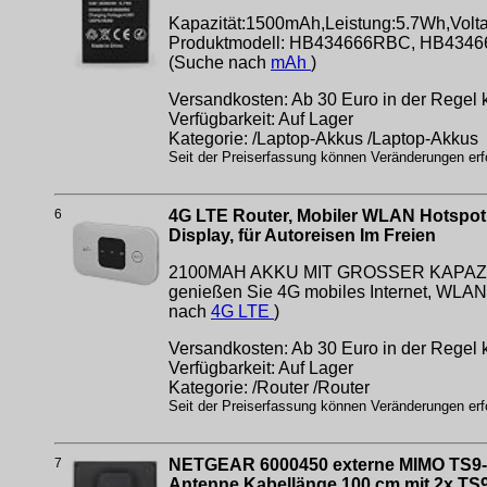
Kapazität:1500mAh,Leistung:5.7Wh,Voltage
Produktmodell: HB434666RBC, HB434666R
(Suche nach
mAh
)
Versandkosten: Ab 30 Euro in der Regel k
Verfügbarkeit: Auf Lager
Kategorie: /Laptop-Akkus /Laptop-Akkus
Seit der Preiserfassung können Veränderungen erfo
6
4G LTE Router, Mobiler WLAN Hotspot 
Display, für Autoreisen Im Freien
2100MAH AKKU MIT GROSSER KAPAZITÄT: S
genießen Sie 4G mobiles Internet, WLA
nach
4G LTE
)
Versandkosten: Ab 30 Euro in der Regel k
Verfügbarkeit: Auf Lager
Kategorie: /Router /Router
Seit der Preiserfassung können Veränderungen erfo
7
NETGEAR 6000450 externe MIMO TS9-Ant
Antenne Kabellänge 100 cm mit 2x T