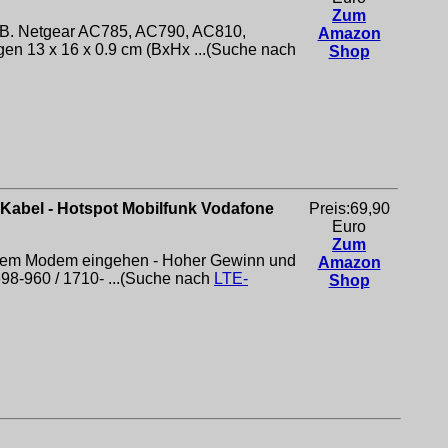
Zum
z.B. Netgear AC785, AC790, AC810,
Amazon
en 13 x 16 x 0.9 cm (BxHx ...(Suche nach
Shop
Kabel - Hotspot Mobilfunk Vodafone
Preis:69,90
Euro
Zum
 Ihrem Modem eingehen - Hoher Gewinn und
Amazon
698-960 / 1710- ...(Suche nach
LTE-
Shop