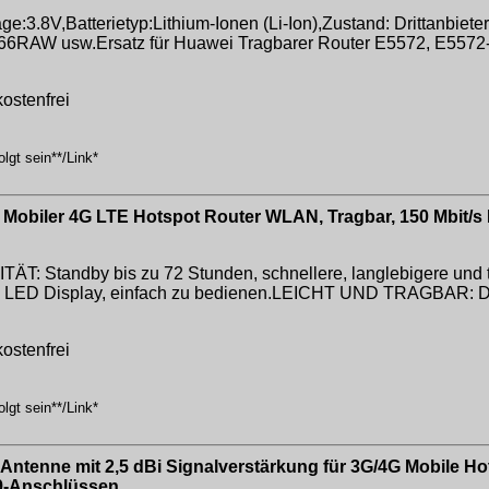
:3.8V,Batterietyp:Lithium-Ionen (Li-Ion),Zustand: Drittanbiete
AW usw.Ersatz für Huawei Tragbarer Router E5572, E5572-8
ostenfrei
lgt sein**/Link*
Mobiler 4G LTE Hotspot Router WLAN, Tragbar, 150 Mbit/s 
tandby bis zu 72 Stunden, schnellere, langlebigere und tra
N LED Display, einfach zu bedienen.LEICHT UND TRAGBAR: Das
ostenfrei
lgt sein**/Link*
enne mit 2,5 dBi Signalverstärkung für 3G/4G Mobile Hot
S9-Anschlüssen