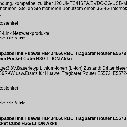
indung, kompatibel zu über 120 UMTS/HSPA/EVDO-3G-USB-M
tnehmen. Stellen Sie mehreren Benutzern einen 3G,4G-Interne
)
ostenfrei
TP-Link Netzwerkprodukte
lgt sein**/Link*
atibel mit Huawei HB434666RBC Tragbarer Router E5573
dem Pocket Cube H3G Li-ION Akku
:3.8V,Batterietyp:Lithium-Ionen (Li-Ion),Zustand: Drittanbiete
AW usw.Ersatz für Huawei Tragbarer Router E5572, E5572-8
ostenfrei
lgt sein**/Link*
atibel mit Huawei HB434666RBC Tragbarer Router E5573
cket Cube H3G Li-ION Akku