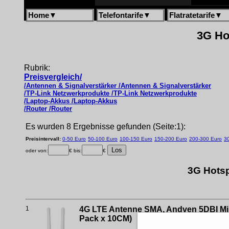
Home
▼
Telefontarife
▼
Flatratetarife
▼
3G Hot
Rubrik:
Preisvergleich/
/Antennen & Signalverstärker /Antennen & Signalverstärker
/TP-Link Netzwerkprodukte /TP-Link Netzwerkprodukte
/Laptop-Akkus /Laptop-Akkus
/Router /Router
Es wurden 8 Ergebnisse gefunden (Seite:1):
Preisintervall:
0-50 Euro
50-100 Euro
100-150 Euro
150-200 Euro
200-300 Euro
3
oder von:
€ bis:
€
3G Hotsp
1
4G LTE Antenne SMA, Andven 5DBI Mini
Pack x 10CM)