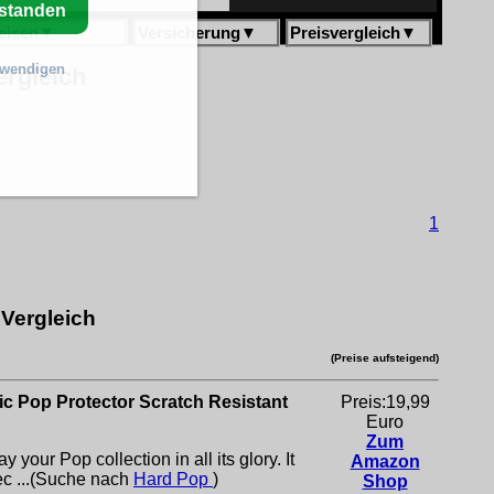
rstanden
eisen
▼
Versicherung
▼
Preisvergleich
▼
twendigen
ergleich
1
 Vergleich
(Preise aufsteigend)
ic Pop Protector Scratch Resistant
Preis:19,99
Euro
Zum
 your Pop collection in all its glory. It
Amazon
ec ...(Suche nach
Hard Pop
)
Shop