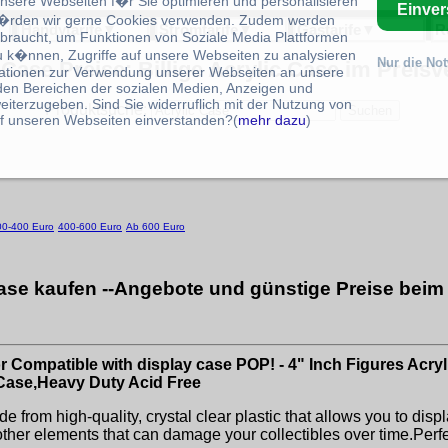
unsere Webseiten f�r Sie optimieren und personalisieren
Einve
rden wir gerne Cookies verwenden. Zudem werden
Handytarife
▼
Stromtarife
▼
Gastarife
▼
R
braucht, um Funktionen von Soziale Media Plattformen
u k�nnen, Zugriffe auf unsere Webseiten zu analysieren
Nur die No
 Case Preise: Billige Acrylic Case im Preisv
ationen zur Verwendung unserer Webseiten an unsere
 den Bereichen der sozialen Medien, Anzeigen und
eiterzugeben. Sind Sie widerruflich mit der Nutzung von
Produktsuche:
f unseren Webseiten einverstanden?(
mehr dazu
)
00-400 Euro
400-600 Euro
Ab 600 Euro
ase kaufen --Angebote und günstige Preise beim
 Compatible with display case POP! - 4" Inch Figures Acryl
 Case,Heavy Duty Acid Free
from high-quality, crystal clear plastic that allows you to display
other elements that can damage your collectibles over time.Perf