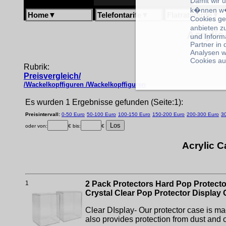
Damit wir 
k�nnen w�
Home
▼
Telefontarife
▼
Flatratetarife
▼
Cookies ge
anbieten z
Acrylic
und Inform
Partner in
Analysen w
Cookies au
Rubrik:
Preisvergleich/
/Wackelkopffiguren /Wackelkopffiguren
Es wurden 1 Ergebnisse gefunden (Seite:1):
Preisintervall:
0-50 Euro
50-100 Euro
100-150 Euro
150-200 Euro
200-300 Euro
3
oder von:
€ bis:
€
Acrylic C
1
2 Pack Protectors Hard Pop Protector
Crystal Clear Pop Protector Display
Clear DIsplay- Our protector case is made 
also provides protection from dust and 