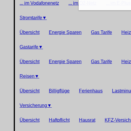
... im Vodafonenetz
... im O2-Netz
... im E-Plu
Stromtarife
▼
Übersicht
Energie Sparen
Gas Tarife
Heiz
Gastarife
▼
Übersicht
Energie Sparen
Gas Tarife
Heiz
Reisen
▼
Übersicht
Billigflüge
Ferienhaus
Lastminu
Versicherung
▼
Übersicht
Haftpflicht
Hausrat
KFZ-Versich