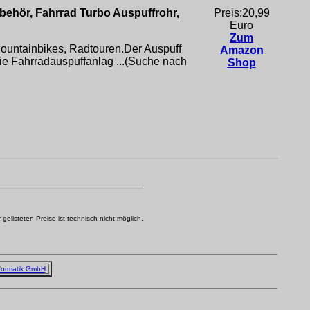
ehör, Fahrrad Turbo Auspuffrohr,
Preis:20,99
Euro
Zum
Mountainbikes, Radtouren.Der Auspuff
Amazon
e Fahrradauspuffanlag ...(Suche nach
Shop
elisteten Preise ist technisch nicht möglich.
formatik GmbH