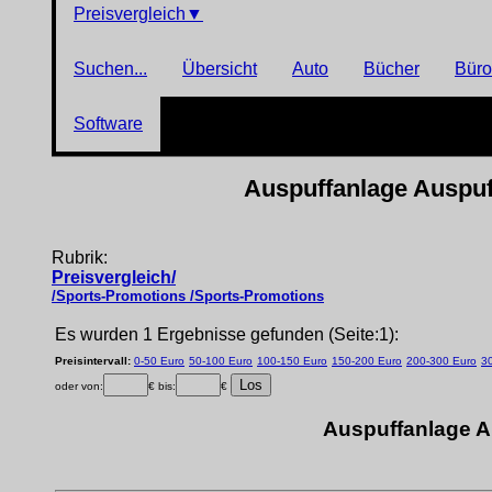
Preisvergleich
▼
Suchen...
Übersicht
Auto
Bücher
Büro
Software
Auspuffanlage Auspuff
Rubrik:
Preisvergleich/
/Sports-Promotions /Sports-Promotions
Es wurden 1 Ergebnisse gefunden (Seite:1):
Preisintervall:
0-50 Euro
50-100 Euro
100-150 Euro
150-200 Euro
200-300 Euro
3
oder von:
€ bis:
€
Auspuffanlage A