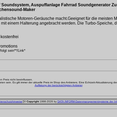
f Soundsystem, Auspuffanlage Fahrrad Soundgenerator Zub
eichensound-Maker
ealistische Motoren-Geräusche macht.Geeignet für die meisten 
mit einem Halterung angebracht werden. Die Turbo-Speiche, di
kostenfrei
Promotions
olgt sein**/Link*
den Preis nicht beeinflussen.
n sein. Es gilt immer der aktuelle Preis im Shop des Anbieters. Eine Echtzeit-Aktualisierung der g
Auflistung der berücksichtigten Anbieter
tenschutzhinweise
©
Copyright
1998-2026 by
DATA INFORM-Datenmanagementsysteme der In