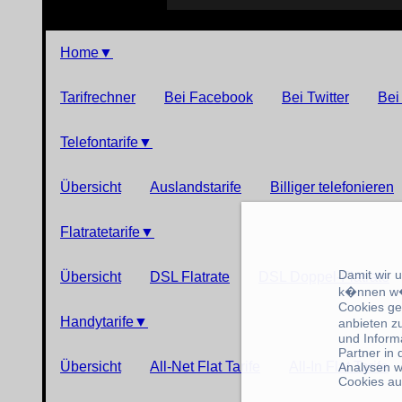
Home
▼
Tarifrechner
Bei Facebook
Bei Twitter
Bei
Telefontarife
▼
Übersicht
Auslandstarife
Billiger telefonieren
Flatratetarife
▼
Damit wir 
Übersicht
DSL Flatrate
DSL Doppel-Flatrate
k�nnen w�
Cookies ge
Handytarife
▼
anbieten z
und Inform
Partner in
Übersicht
All-Net Flat Tarife
All-In Flat Tarife
Analysen w
Cookies au