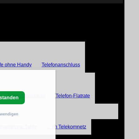
fe ohne Handy
Telefonanschluss
Telefonanschluss
Telefon-Flatrate
rstanden
twendigen
martphone Tarife
... im Telekomnetz