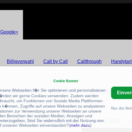
 Google+
Billigvorwahl
Call by Call
Callthrough
Handytari
Cookie Banner
unsere Webseiten f�r Sie optimieren und personalisieren
Festnetz-Flatrate
Handy-Flatrate
Smartphone-Tarife
Einve
rden wir gerne Cookies verwenden. Zudem werden
braucht, um Funktionen von Soziale Media Plattformen
u k�nnen, Zugriffe auf unsere Webseiten zu analysieren
Nur die No
ationen zur Verwendung unserer Webseiten an unsere
 den Bereichen der sozialen Medien, Anzeigen und
Handyflatrate
Mobile Datentarife
Prepaid Tarife
S
eiterzugeben. Sind Sie widerruflich mit der Nutzung von
f unseren Webseiten einverstanden?(
mehr dazu
)