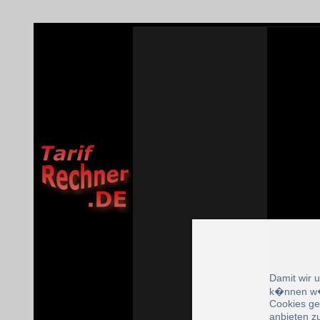
Damit wir 
k�nnen w�
Cookies ge
anbieten z