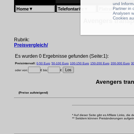
und Inform
Partner in
Home
▼
Telefontarife
▼
Flatratetarife
▼
Analysen w
Cookies au
Avengers transpa
Rubrik:
Preisvergleich/
Es wurden 0 Ergebnisse gefunden (Seite:1):
Preisintervall:
0-50 Euro
50-100 Euro
100-150 Euro
150-200 Euro
200-300 Euro
3
oder von:
€ bis:
€
Avengers tran
(Preise aufsteigend)
* Auf dieser Seite gibt es Affilate Links, die 
** Seitdem können Preisänderungen aufgetrete