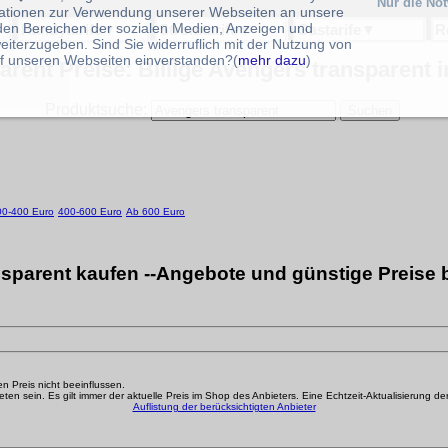
Nur die No
ationen zur Verwendung unserer Webseiten an unsere
 den Bereichen der sozialen Medien, Anzeigen und
Handytarife
▼
Stromtarife
▼
Gastarife
▼
R
eiterzugeben. Sind Sie widerruflich mit der Nutzung von
f unseren Webseiten einverstanden?(
mehr dazu
)
rent Preise: Billige Avengers transparent 
Produktsuche:
00-400 Euro
400-600 Euro
Ab 600 Euro
sparent kaufen --Angebote und günstige Preise 
den Preis nicht beeinflussen.
n sein. Es gilt immer der aktuelle Preis im Shop des Anbieters. Eine Echtzeit-Aktualisierung der g
Auflistung der berücksichtigten Anbieter