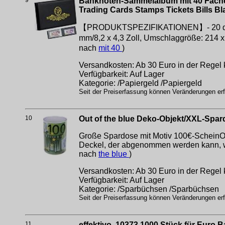
9
Banknoten-Sammelalbum mit 40 Fächern
Trading Cards Stamps Tickets Bills 
【PRODUKTSPEZIFIKATIONEN】- 20 doppelse
mm/8,2 x 4,3 Zoll, Umschlaggröße: 214 
nach
mit 40
)
Versandkosten: Ab 30 Euro in der Regel 
Verfügbarkeit: Auf Lager
Kategorie: /Papiergeld /Papiergeld
Seit der Preiserfassung können Veränderungen erfo
10
Out of the blue Deko-Objekt/XXL-Spar
Große Spardose mit Motiv 100€-ScheinOri
Deckel, der abgenommen werden kann, w
nach
the blue
)
Versandkosten: Ab 30 Euro in der Regel 
Verfügbarkeit: Auf Lager
Kategorie: /Sparbüchsen /Sparbüchsen
Seit der Preiserfassung können Veränderungen erfo
11
effektivo, 10373 1000 Stück für Euro 