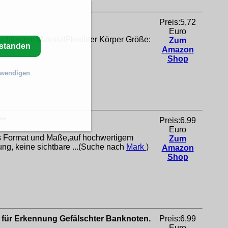
Preis:5,72
Euro
chfestem MaterialFlexibler Körper Größe:
Zum
rstanden
Amazon
Shop
twendigen
**
Preis:6,99
Euro
les Format und Maße,auf hochwertigem
Zum
ng, keine sichtbare ...(Suche nach
Mark
)
Amazon
Shop
ft für Erkennung Gefälschter Banknoten.
Preis:6,99
Euro