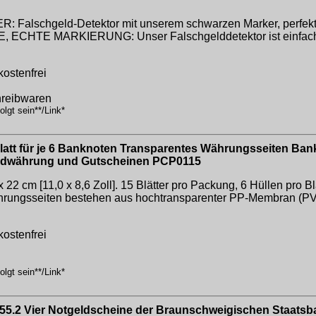
hgeld-Detektor mit unserem schwarzen Marker, perfekt für 
E, ECHTE MARKIERUNG: Unser Falschgelddetektor ist einfach 
kostenfrei
hreibwaren
lgt sein**/Link*
latt für je 6 Banknoten Transparentes Währungsseiten Ba
emdwährung und Gutscheinen PCP0115
 22 cm [11,0 x 8,6 Zoll]. 15 Blätter pro Packung, 6 Hüllen pro B
rungsseiten bestehen aus hochtransparenter PP-Membran (PVC-f
kostenfrei
lgt sein**/Link*
55.2 Vier Notgeldscheine der Braunschweigischen Staatsban