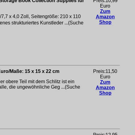
torage Book Collection Supplies für
Preis:10,99
Euro
Zum
 x 4,0 Zoll, Seitengröße: 210 x 110
Amazon
Shop
s strukturiertes Kunstleder ...(Suche
uro/Maße: 15 x 15 x 22 cm
Preis:11,50
Euro
obere Teil mit dem Schlitz ist ein
Zum
le, die ungewöhnliche Geg ...(Suche
Amazon
Shop
Preis:12,95