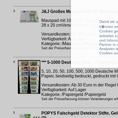
3
J&J Großes Mauspad für PC Mousepad
Mauspad mit 100 Euro Geldschein.Große G
Damit wir 
28 x 20 cmVerschleißfest ...(Suche nach
k�nnen w�
Cookies ge
Versandkosten: Ab 30 Euro in der Regel 
anbieten z
Verfügbarkeit: Auf Lager
und Inform
Kategorie: /Mauspads /Mauspads
Partner in
Seit der Preiserfassung können Veränderungen erfo
Analysen w
Cookies au
4
*** 5-1000 Deutsche Mark - 7 Banknote
5, 10, 20, 50, 100, 500, 1000 Deutsche
Papier, beidseitig bedruckt, gedruckt m
Versandkosten: Ab 30 Euro in der Regel 
Verfügbarkeit: Auf Lager
Kategorie: /Papiergeld /Papiergeld
Seit der Preiserfassung können Veränderungen erfo
5
POPYS Falschgeld Detektor Stifte, Gel
(3)