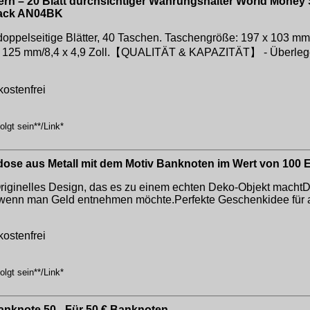
 – 20 Blatt durchsichtiger Währungshalter World Money S
Black AN04BK
itige Blätter, 40 Taschen. Taschengröße: 197 x 103 mm/7,7
x 125 mm/8,4 x 4,9 Zoll.【QUALITÄT & KAPAZITÄT】 - Überlegene
kostenfrei
lgt sein**/Link*
dose aus Metall mit dem Motiv Banknoten im Wert von 100 E
ginelles Design, das es zu einem echten Deko-Objekt machtDer 
enn man Geld entnehmen möchte.Perfekte Geschenkidee für al
kostenfrei
lgt sein**/Link*
Banknote 50,-,Für 50 € Banknoten