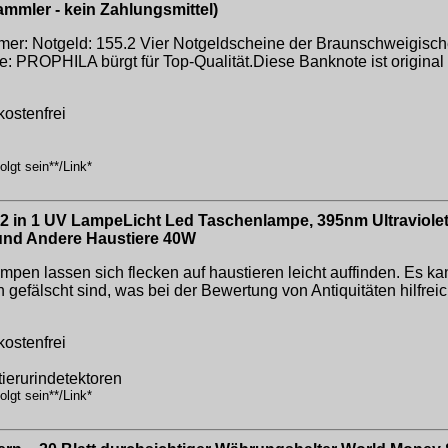
mmler - kein Zahlungsmittel)
r: Notgeld: 155.2 Vier Notgeldscheine der Braunschweigisch
e: PROPHILA bürgt für Top-Qualität.Diese Banknote ist original
kostenfrei
lgt sein**/Link*
 1 UV LampeLicht Led Taschenlampe, 395nm Ultraviolette
und Andere Haustiere 40W
 lassen sich flecken auf haustieren leicht auffinden. Es kan
efälscht sind, was bei der Bewertung von Antiquitäten hilfreic
kostenfrei
tierurindetektoren
lgt sein**/Link*