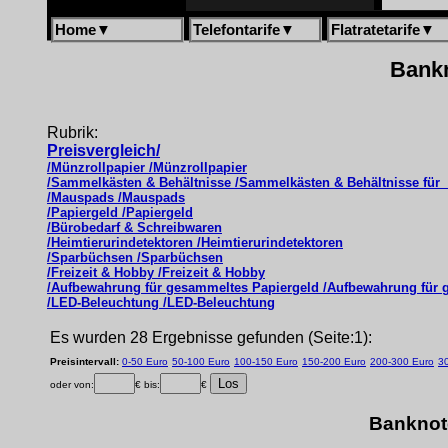
Home
▼
Telefontarife
▼
Flatratetarife
▼
Bankn
Rubrik:
Preisvergleich/
/Münzrollpapier /Münzrollpapier
/Sammelkästen & Behältnisse /Sammelkästen & Behältnisse fü
/Mauspads /Mauspads
/Papiergeld /Papiergeld
/Bürobedarf & Schreibwaren
/Heimtierurindetektoren /Heimtierurindetektoren
/Sparbüchsen /Sparbüchsen
/Freizeit & Hobby /Freizeit & Hobby
/Aufbewahrung für gesammeltes Papiergeld /Aufbewahrung für 
/LED-Beleuchtung /LED-Beleuchtung
Es wurden 28 Ergebnisse gefunden (Seite:1):
Preisintervall:
0-50 Euro
50-100 Euro
100-150 Euro
150-200 Euro
200-300 Euro
3
oder von:
€ bis:
€
Banknote