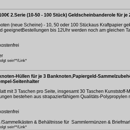
€ 2.Serie (10-50 - 100 Stück) Geldscheinbanderole für je
oten (neue Scheine) - 10, 50 oder 100 Stückaus Kraftpapier ge
 geeignetBestellungen bis 12Uhr werden noch am gleichen Ta
kostenfrei
er
lgt sein**/Link*
oten-Hüllen für je 3 Banknoten,Papiergeld-Sammelzubehör
mpel-Seitenhalter
t mit 3 Taschen pro Seite, insgesamt 30 Taschen Kunststoff-M
en bestehen aus strapazierfähigem Qualitäts-Polypropylen mi
kostenfrei
e /Sammelkästen & Behältnisse für Sammlermünzen & Briefma
lgt sein**/Link*