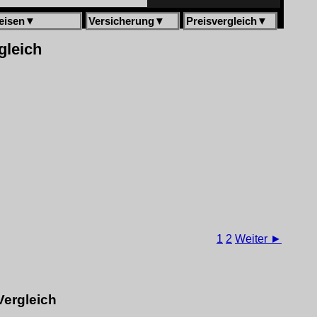
eisen
▼
Versicherung
▼
Preisvergleich
▼
gleich
1
2
Weiter ►
Vergleich