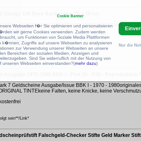
 Design 100 Euro Banknoten, 28 x 20 cm
Cookie Banner
röße, kompatibel mit allen Mausmodellen. Unterseite aus ruts
unsere Webseiten f�r Sie optimieren und personalisieren
Einve
es Mauspad
)
rden wir gerne Cookies verwenden. Zudem werden
braucht, um Funktionen von Soziale Media Plattformen
kostenfrei
u k�nnen, Zugriffe auf unsere Webseiten zu analysieren
Nur die No
ationen zur Verwendung unserer Webseiten an unsere
 den Bereichen der sozialen Medien, Anzeigen und
lgt sein**/Link*
eiterzugeben. Sind Sie widerruflich mit der Nutzung von
f unseren Webseiten einverstanden?(
mehr dazu
)
n Ausgabe 1970-1980 BBK I - Pick 30 - P36 - Reproduktion *
 Mark 7 Geldscheine Ausgabe/Issue BBK I - 1970 - 1980origina
it ORIGINAL TINTEkeine Falten, keine Knicke, keine Verschmutzu
kostenfrei
lgt sein**/Link*
dscheinprüfstift Falschgeld-Checker Stifte Geld Marker Sti