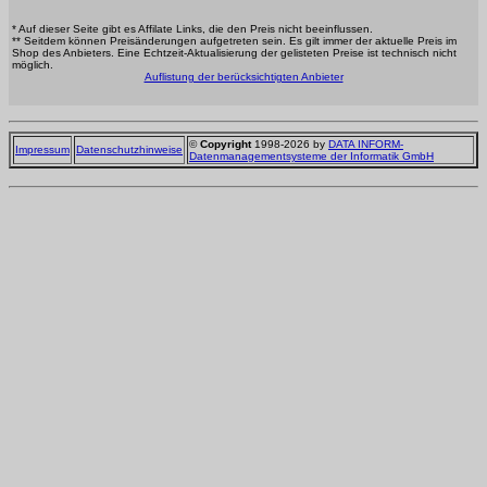
* Auf dieser Seite gibt es Affilate Links, die den Preis nicht beeinflussen.
** Seitdem können Preisänderungen aufgetreten sein. Es gilt immer der aktuelle Preis im
Shop des Anbieters. Eine Echtzeit-Aktualisierung der gelisteten Preise ist technisch nicht
möglich.
Auflistung der berücksichtigten Anbieter
©
Copyright
1998-2026 by
DATA INFORM-
Impressum
Datenschutzhinweise
Datenmanagementsysteme der Informatik GmbH