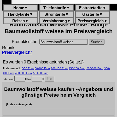
Home
▼
Telefontarife
▼
Flatratetarife
▼
Handytarife
▼
Stromtarife
▼
Gastarife
▼
Reisen
▼
Versicherung
▼
Preisvergleich
▼
Baumwollstoff weisse Preise: Billige
Baumwollstoff weisse im Preisvergleich
Produktsuche:
Rubrik:
Preisvergleich/
Es wurden 0 Ergebnisse gefunden (Seite:1):
Preisintervall:
0-50 Euro
50-100 Euro
100-150 Euro
150-200 Euro
200-300 Euro
300-
400 Euro
400-600 Euro
Ab 600 Euro
oder von:
€ bis:
€
Baumwollstoff weisse kaufen --Angebote und
günstige Preise beim Vergleich
(Preise aufsteigend)