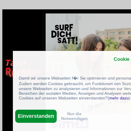
Cookie
Damit wir unsere Webseiten f�r Sie optimieren und person
Zudem werden Cookies gebraucht, um Funktionen von Sozial
unsere Webseiten zu analysieren und Informationen zur Ve
Bereichen der sozialen Medien, Anzeigen und Analysen weite
Cookies auf unseren Webseiten einverstanden?(
mehr dazu
)
Nur die
Einverstanden
Notwendigen