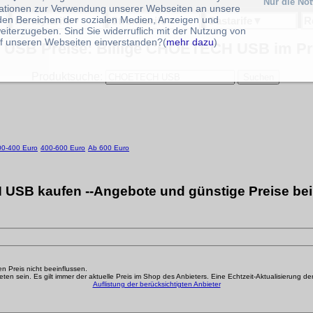
Nur die No
ationen zur Verwendung unserer Webseiten an unsere
 den Bereichen der sozialen Medien, Anzeigen und
Handytarife
▼
Stromtarife
▼
Gastarife
▼
R
eiterzugeben. Sind Sie widerruflich mit der Nutzung von
f unseren Webseiten einverstanden?(
mehr dazu
)
SB Preise: Billige CHOETECH USB im Pre
Produktsuche:
00-400 Euro
400-600 Euro
Ab 600 Euro
SB kaufen --Angebote und günstige Preise bei
den Preis nicht beeinflussen.
n sein. Es gilt immer der aktuelle Preis im Shop des Anbieters. Eine Echtzeit-Aktualisierung der g
Auflistung der berücksichtigten Anbieter