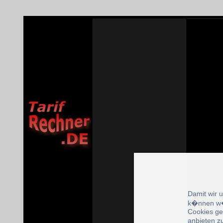
Damit wir 
k�nnen w�
Cookies ge
anbieten z