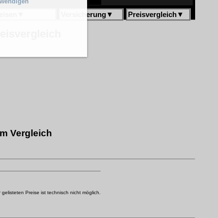
twendigen
eisen
▼
Versicherung
▼
Preisvergleich
▼
isvergleich
m Vergleich
elisteten Preise ist technisch nicht möglich.