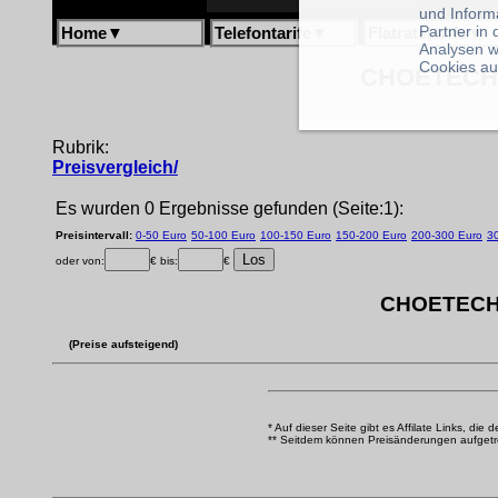
und Inform
Partner in
Home
▼
Telefontarife
▼
Flatratetarife
▼
Analysen w
Cookies au
CHOETECH U
Rubrik:
Preisvergleich/
Es wurden 0 Ergebnisse gefunden (Seite:1):
Preisintervall:
0-50 Euro
50-100 Euro
100-150 Euro
150-200 Euro
200-300 Euro
3
oder von:
€ bis:
€
CHOETECH U
(Preise aufsteigend)
* Auf dieser Seite gibt es Affilate Links, die 
** Seitdem können Preisänderungen aufgetrete