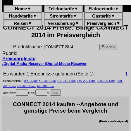
Home
▼
Telefontarife
▼
Flatratetarife
▼
Handytarife
▼
Stromtarife
▼
Gastarife
▼
Reisen
▼
Versicherung
▼
Preisvergleich
▼
CONNECT 2014 Preise: Billige CONNECT
2014 im Preisvergleich
Produktsuche:
Rubrik:
Preisvergleich/
/Digital Media-Receiver /Digital Media-Receiver
Es wurden 1 Ergebnisse gefunden (Seite:1):
1
Preisintervall:
0-50 Euro
50-100 Euro
100-150 Euro
150-200 Euro
200-300 Euro
300-
400 Euro
400-600 Euro
Ab 600 Euro
oder von:
€ bis:
€
CONNECT 2014 kaufen --Angebote und
günstige Preise beim Vergleich
(Preise aufsteigend)