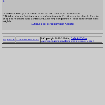
1
* Auf dieser Seite gibt es Affilate Links, die den Preis nicht beeinflussen.
** Seitdem können Preisänderungen aufgetreten sein. Es gilt immer der aktuelle Preis im
Shop des Anbieters. Eine Echtzeit-Aktualisierung der gelisteten Preise ist technisch nicht
möglich.
Auflistung der berücksichtigten Anbieter
©
Copyright
1998-2026 by
DATA INFORM-
Impressum
Datenschutzhinweise
Datenmanagementsysteme der Informatik GmbH