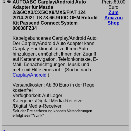
1
AUTOABC Carplay/Android Auto
Preis:69,00
Adapter für Mazda
Euro
2/3/6/CX3/CX5/CX9/MX5/FIAT 124
Zum
2014-2021 TK78-66-9U0C OEM Retrofit
Amazon
Kit Passend Connect System
Shop
00008FZ34
Kabelgebundenes Carplay/Android Auto:
Der Carplay/Android Auto Adapter kann
Carplay-Funktionalität zu Ihrem Auto
hinzufügen, ermöglicht Ihnen den Zugriff
auf Kartennavigation, Telefonkontakte, E-
Mail, Benachrichtigungen, Musik und
mehr mit Hilfe eines int ...(Suche nach
Carplay/Android
)
Versandkosten: Ab 30 Euro in der Regel
kostenfrei
Verfügbarkeit: Auf Lager
Kategorie: /Digital Media-Receiver
/Digital Media-Receiver
Seit der Preiserfassung können Veränderungen
erfolgt sein**/Link*