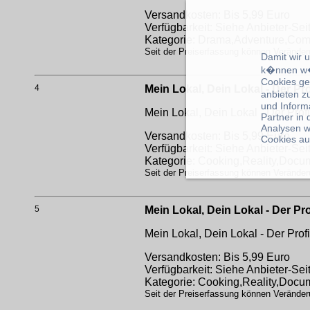
Versandkosten: Bis 5,99 Euro
Verfügbarkeit: Siehe Anbieter-Sei
Kategorie: Drama,Adventure,Co
Seit der Preiserfassung können Veränderu
Damit wir 
k�nnen w�
Cookies ge
4
Mein Lokal, Dein Lokal - Der Pr
anbieten z
und Inform
Mein Lokal, Dein Lokal - Der Prof
Partner in
Analysen w
Versandkosten: Bis 5,99 Euro
Cookies au
Verfügbarkeit: Siehe Anbieter-Sei
Kategorie: Cooking,Reality,Docu
Seit der Preiserfassung können Veränderu
5
Mein Lokal, Dein Lokal - Der Pr
Mein Lokal, Dein Lokal - Der Prof
Versandkosten: Bis 5,99 Euro
Verfügbarkeit: Siehe Anbieter-Sei
Kategorie: Cooking,Reality,Docu
Seit der Preiserfassung können Veränderu