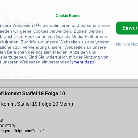
te
Cookie Banner
medy
ngen erfolgt sein**/Link*
unsere Webseiten f�r Sie optimieren und personalisieren
Einve
rden wir gerne Cookies verwenden. Zudem werden
braucht, um Funktionen von Soziale Media Plattformen
ofi kommt Staffel 17 Folge 8
u k�nnen, Zugriffe auf unsere Webseiten zu analysieren
Nur die No
ationen zur Verwendung unserer Webseiten an unsere
i kommt Staffel 17 Folge 8
Mein )
 den Bereichen der sozialen Medien, Anzeigen und
eiterzugeben. Sind Sie widerruflich mit der Nutzung von
f unseren Webseiten einverstanden?(
mehr dazu
)
te
mentary
ngen erfolgt sein**/Link*
ofi kommt Staffel 19 Folge 10
i kommt Staffel 19 Folge 10
Mein )
te
mentary
ngen erfolgt sein**/Link*