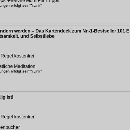
pps /Freevee More Film Tipps
ngen erfolgt sein**/Link*
ändern werden – Das Kartendeck zum Nr.-1-Bestseller 101 
tsamkeit, und Selbstliebe
 Regel kostenfrei
stliche Meditation
ngen erfolgt sein**/Link*
ig ist!
 Regel kostenfrei
henbücher