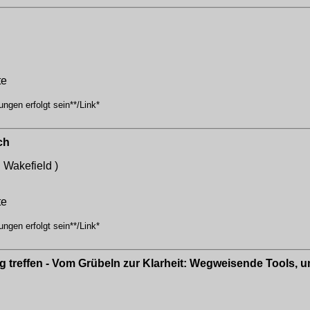
te
ngen erfolgt sein**/Link*
ch
h
Wakefield )
te
ngen erfolgt sein**/Link*
 treffen - Vom Grübeln zur Klarheit: Wegweisende Tools, u