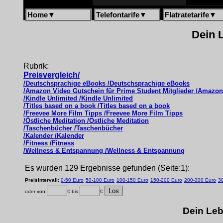
Home
▼
Telefontarife
▼
Flatratetarife
▼
Dein L
Rubrik:
Preisvergleich/
/Deutschsprachige eBooks /Deutschsprachige eBooks
/Amazon Video Gutschein für Prime Student Mitglieder /Amazon 
/Kindle Unlimited /Kindle Unlimited
/Titles based on a book /Titles based on a book
/Freevee More Film Tipps /Freevee More Film Tipps
/Östliche Meditation /Östliche Meditation
/Taschenbücher /Taschenbücher
/Kalender /Kalender
/Fitness /Fitness
/Wellness & Entspannung /Wellness & Entspannung
Es wurden 129 Ergebnisse gefunden (Seite:1):
Preisintervall:
0-50 Euro
50-100 Euro
100-150 Euro
150-200 Euro
200-300 Euro
3
oder von:
€ bis:
€
Dein Leb