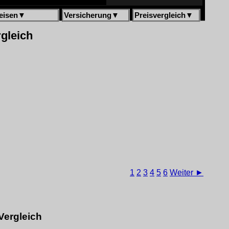
eisen
▼
Versicherung
▼
Preisvergleich
▼
rgleich
1
2
3
4
5
6
Weiter ►
Vergleich