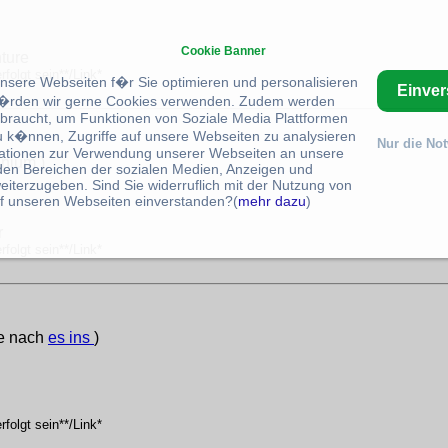
Cookie Banner
ture
folgt sein**/Link*
unsere Webseiten f�r Sie optimieren und personalisieren
Einve
rden wir gerne Cookies verwenden. Zudem werden
braucht, um Funktionen von Soziale Media Plattformen
u k�nnen, Zugriffe auf unsere Webseiten zu analysieren
Nur die No
ationen zur Verwendung unserer Webseiten an unsere
anium )
 den Bereichen der sozialen Medien, Anzeigen und
eiterzugeben. Sind Sie widerruflich mit der Nutzung von
f unseren Webseiten einverstanden?(
mehr dazu
)
r
folgt sein**/Link*
he nach
es ins
)
folgt sein**/Link*