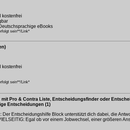
 kostenfrei
gbar
/Deutschsprachige eBooks
folgt sein**/Link*
en)
 kostenfrei
folgt sein**/Link*
it Pro & Contra Liste, Entscheidungsfinder oder Entscheid
ige Entscheidungen (1)
scheidungshilfe Block unterstützt dich dabei, die Antwort 
n.VIELSEITIG: Egal ob vor einem Jobwechsel, einer größeren An