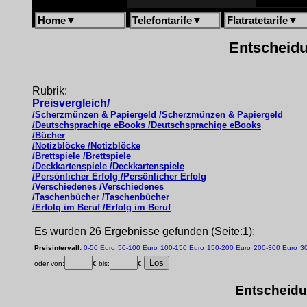
Home
▼
Telefontarife
▼
Flatratetarife
▼
Entscheidu
Rubrik:
Preisvergleich/
/Scherzmünzen & Papiergeld /Scherzmünzen & Papiergeld
/Deutschsprachige eBooks /Deutschsprachige eBooks
/Bücher
/Notizblöcke /Notizblöcke
/Brettspiele /Brettspiele
/Deckkartenspiele /Deckkartenspiele
/Persönlicher Erfolg /Persönlicher Erfolg
/Verschiedenes /Verschiedenes
/Taschenbücher /Taschenbücher
/Erfolg im Beruf /Erfolg im Beruf
Es wurden 26 Ergebnisse gefunden (Seite:1):
Preisintervall:
0-50 Euro
50-100 Euro
100-150 Euro
150-200 Euro
200-300 Euro
3
oder von:
€ bis:
€
Entscheidu