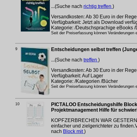
...(Suche nach
richtig treffen
)
Versandkosten: Ab 30 Euro in der Regel
Verfügbarkeit: Jetzt als Download verfü
Kategorie: /Deutschsprachige eBooks 
Seit der Preiserfassung können Veränderungen er
9
Entscheidungen selbst treffen (Jung
...(Suche nach
treffen
)
Versandkosten: Ab 30 Euro in der Regel
Verfügbarkeit: Auf Lager
Kategorie: /Kategorien /Bücher
Seit der Preiserfassung können Veränderungen er
10
PICTALOO Entscheidungshilfe Block m
Projektmanagement Hilfe für schwier
KOPFZERBRECHEN WAR GESTERN: Der Ent
einfacher und zielgerichteter zu finde
nach
Block mit
)