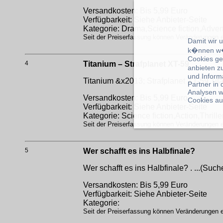
Versandkosten: Bis 5,99 Euro
Verfügbarkeit: Siehe Anbieter-Seite
Kategorie: Drama,Science fiction,Adven
Seit der Preiserfassung können Veränderungen er
Damit wir 
k�nnen w�
Cookies ge
4
Titanium – Strafplanet XT-59
anbieten z
und Inform
Titanium &x2013; Strafplanet XT-59
Tit
Partner in
Analysen w
Versandkosten: Bis 5,99 Euro
Cookies au
Verfügbarkeit: Siehe Anbieter-Seite
Kategorie: Science fiction,Action,Thrille
Seit der Preiserfassung können Veränderungen er
5
Wer schafft es ins Halbfinale?
Wer schafft es ins Halbfinale? . ...(Suc
Versandkosten: Bis 5,99 Euro
Verfügbarkeit: Siehe Anbieter-Seite
Kategorie:
Seit der Preiserfassung können Veränderungen er