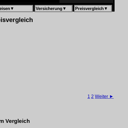
eisen
▼
Versicherung
▼
Preisvergleich
▼
isvergleich
1
2
Weiter ►
m Vergleich