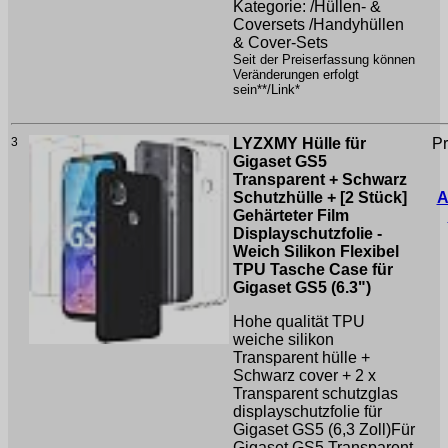
Kategorie: /Hüllen- &
Coversets /Handyhüllen
& Cover-Sets
Seit der Preiserfassung können
Veränderungen erfolgt
sein**/Link*
3
LYZXMY Hülle für
Pr
Gigaset GS5
Transparent + Schwarz
Schutzhülle + [2 Stück]
A
Gehärteter Film
Displayschutzfolie -
Weich Silikon Flexibel
TPU Tasche Case für
Gigaset GS5 (6.3")
Hohe qualität TPU
weiche silikon
Transparent hülle +
Schwarz cover + 2 x
Transparent schutzglas
displayschutzfolie für
Gigaset GS5 (6,3 Zoll)Für
Gigaset GS5 Transparent