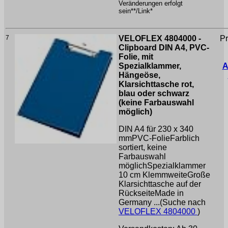
Veränderungen erfolgt
sein**/Link*
7
VELOFLEX 4804000 -
Pr
Clipboard DIN A4, PVC-
Folie, mit
Spezialklammer,
A
Hängeöse,
Klarsichttasche rot,
blau oder schwarz
(keine Farbauswahl
möglich)
DIN A4 für 230 x 340
mmPVC-FolieFarblich
sortiert, keine
Farbauswahl
möglichSpezialklammer
10 cm KlemmweiteGroße
Klarsichttasche auf der
RückseiteMade in
Germany ...(Suche nach
VELOFLEX 4804000
)