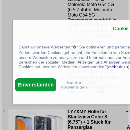
Motorola Moto G54 5G
(6.5 Zoll)Für Motorola
Moto G54 5G
Transparent handyhülle ,
Präzise Ausschnitte und
Cookie
Öffnungen erlauben den
vollen Zugri ...(Suche
nach
LYZXMY
)
Damit wir unsere Webseiten f�r Sie optimieren und person
Versandkosten: Ab 30
Zudem werden Cookies gebraucht, um Funktionen von Sozial
Euro in der Regel
unsere Webseiten zu analysieren und Informationen zur Ve
kostenfrei
Bereichen der sozialen Medien, Anzeigen und Analysen weite
Verfügbarkeit: Auf Lager
Cookies auf unseren Webseiten einverstanden?(
mehr dazu
)
Kategorie: /Hüllen- &
Coversets /Handyhüllen
& Cover-Sets
Nur die
Einverstanden
Notwendigen
Seit der Preiserfassung können
Veränderungen erfolgt
sein**/Link*
2
LYZXMY Hülle für
Pr
Blackview Color 8
(6.75") + 1 Stück für
Panzerglas
A