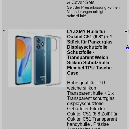
& Cover-Sets
Seit der Preiserfassung können
Veränderungen erfolgt
sein**/Link*
5
LYZXMY Hülle für
Pr
Oukitel C51 (6.8") + 1
Stück für Panzerglas
Displayschutzfolie
A
Schutzfolie -
Transparent Weich
Silikon Schutzhülle
Flexibel TPU Tasche
Case
Hohe qualität TPU
weiche silikon
Transparent hülle + 1 x
Transparent schutzglas
displayschutzfolie
Gehärteter Film für
Oukitel C51 (6.8 Zoll)Für
Oukitel C51 Transparent
handyhülle , Präzise