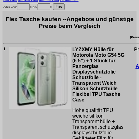
oder von:
€ bis:
€
Flex Tasche kaufen --Angebote und günstige
Preise beim Vergleich
(Prei
1
LYZXMY Hülle für
Pr
Motorola Moto G54 5G
(6.5") + 1 Stück für
Panzerglas
A
Displayschutzfolie
Schutzfolie -
Transparent Weich
Silikon Schutzhülle
Flexibel TPU Tasche
Case
Hohe qualität TPU
weiche silikon
Transparent hülle +
Transparent schutzglas
displayschutzfolie
Gehärteter Film für