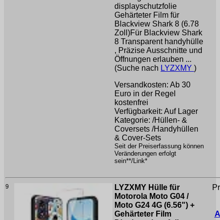
displayschutzfolie
Gehärteter Film für
Blackview Shark 8 (6.78
Zoll)Für Blackview Shark
8 Transparent handyhülle
, Präzise Ausschnitte und
Öffnungen erlauben ...
(Suche nach
LYZXMY
)
Versandkosten: Ab 30
Euro in der Regel
kostenfrei
Verfügbarkeit: Auf Lager
Kategorie: /Hüllen- &
Coversets /Handyhüllen
& Cover-Sets
Seit der Preiserfassung können
Veränderungen erfolgt
sein**/Link*
9
LYZXMY Hülle für
Pr
Motorola Moto G04 /
Moto G24 4G (6.56") +
Gehärteter Film
A