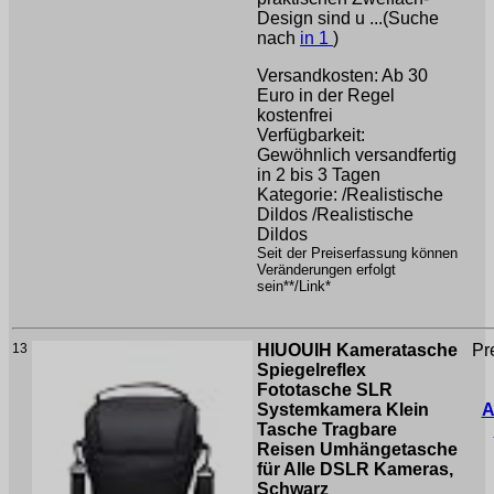
Design sind u ...(Suche
nach
in 1
)
Versandkosten: Ab 30
Euro in der Regel
kostenfrei
Verfügbarkeit:
Gewöhnlich versandfertig
in 2 bis 3 Tagen
Kategorie: /Realistische
Dildos /Realistische
Dildos
Seit der Preiserfassung können
Veränderungen erfolgt
sein**/Link*
13
HIUOUIH Kameratasche
Pr
Spiegelreflex
Fototasche SLR
Systemkamera Klein
A
Tasche Tragbare
Reisen Umhängetasche
für Alle DSLR Kameras,
Schwarz