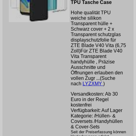
TPU Tasche Case
Hohe qualität TPU
weiche silikon
Transparent hülle +
Schwarz cover + 2 x
Transparent schutzglas
displayschutzfolie für
ZTE Blade V40 Vita (6,75
Zoll)Für ZTE Blade V40
Vita Transparent
handyhülle , Präzise
Ausschnitte und
Öffnungen erlauben den
vollen Zugr ...(Suche
nach
LYZXMY
)
Versandkosten: Ab 30
Euro in der Regel
kostenfrei
Verfügbarkeit: Auf Lager
Kategorie: /Hüllen- &
Coversets /Handyhüllen
& Cover-Sets
Seit der Preiserfassung können