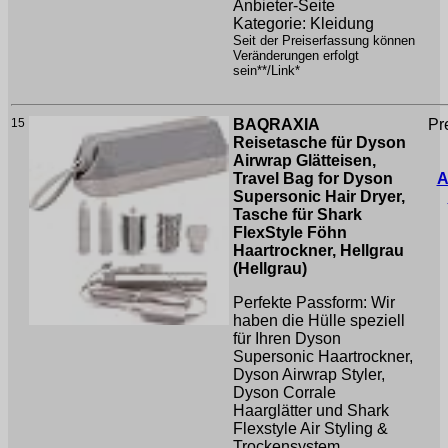
Anbieter-Seite
Kategorie: Kleidung
Seit der Preiserfassung können
Veränderungen erfolgt
sein**/Link*
15
BAQRAXIA
Pr
Reisetasche für Dyson
Airwrap Glätteisen,
Travel Bag for Dyson
A
Supersonic Hair Dryer,
Tasche für Shark
FlexStyle Föhn
Haartrockner, Hellgrau
(Hellgrau)
Perfekte Passform: Wir
haben die Hülle speziell
für Ihren Dyson
Supersonic Haartrockner,
Dyson Airwrap Styler,
Dyson Corrale
Haarglätter und Shark
Flexstyle Air Styling &
Trockensystem