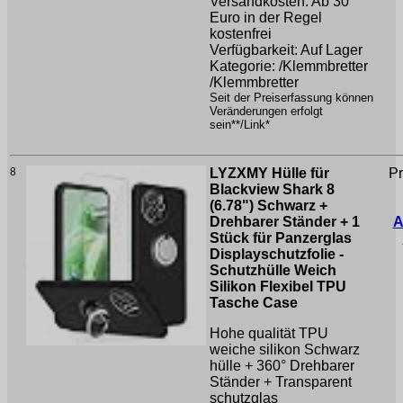
Versandkosten: Ab 30
Euro in der Regel
kostenfrei
Verfügbarkeit: Auf Lager
Kategorie: /Klemmbretter
/Klemmbretter
Seit der Preiserfassung können
Veränderungen erfolgt
sein**/Link*
8
LYZXMY Hülle für
Pr
Blackview Shark 8
(6.78") Schwarz +
Drehbarer Ständer + 1
A
Stück für Panzerglas
Displayschutzfolie -
Schutzhülle Weich
Silikon Flexibel TPU
Tasche Case
Hohe qualität TPU
weiche silikon Schwarz
hülle + 360° Drehbarer
Ständer + Transparent
schutzglas