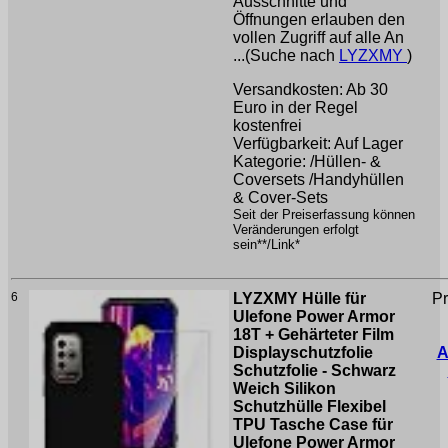
Ausschnitte und
Öffnungen erlauben den
vollen Zugriff auf alle An
...(Suche nach
LYZXMY
)
Versandkosten: Ab 30
Euro in der Regel
kostenfrei
Verfügbarkeit: Auf Lager
Kategorie: /Hüllen- &
Coversets /Handyhüllen
& Cover-Sets
Seit der Preiserfassung können
Veränderungen erfolgt
sein**/Link*
6
LYZXMY Hülle für
Pr
Ulefone Power Armor
18T + Gehärteter Film
Displayschutzfolie
A
Schutzfolie - Schwarz
Weich Silikon
Schutzhülle Flexibel
TPU Tasche Case für
Ulefone Power Armor