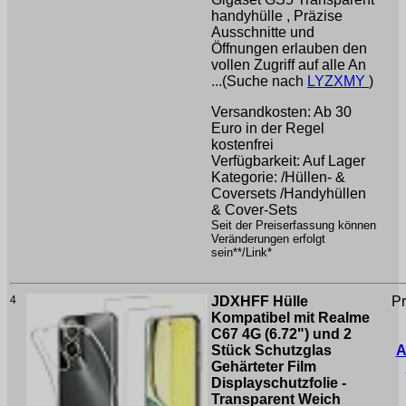
handyhülle , Präzise
Ausschnitte und
Öffnungen erlauben den
vollen Zugriff auf alle An
...(Suche nach
LYZXMY
)
Versandkosten: Ab 30
Euro in der Regel
kostenfrei
Verfügbarkeit: Auf Lager
Kategorie: /Hüllen- &
Coversets /Handyhüllen
& Cover-Sets
Seit der Preiserfassung können
Veränderungen erfolgt
sein**/Link*
4
JDXHFF Hülle
Pr
Kompatibel mit Realme
C67 4G (6.72") und 2
Stück Schutzglas
A
Gehärteter Film
Displayschutzfolie -
Transparent Weich