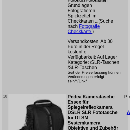
FotokursFotokarten
Grundlagen
Fotografieren -
Spickzettel im
Checkkarten ...(Suche
nach
Fotografie
Checkkarte
)
Versandkosten: Ab 30
Euro in der Regel
kostenfrei
Verfügbarkeit: Auf Lager
Kategorie: /SLR-Taschen
/SLR-Taschen
Seit der Preiserfassung können
Veränderungen erfolgt
sein**/Link*
18
Pedea Kameratasche
Pr
Essex für
Spiegelreflexkamera
DSLR SLR Fototasche
A
für DLSM
Systemkamera
Objektive und Zubehör