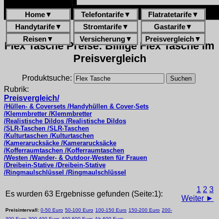
Home
▼
Telefontarife
▼
Flatratetarife
▼
Handytarife
▼
Stromtarife
▼
Gastarife
▼
Reisen
▼
Versicherung
▼
Preisvergleich
▼
Flex Tasche Preise: Billige Flex Tasche im
Preisvergleich
Produktsuche:
Rubrik:
Preisvergleich/
/Hüllen- & Coversets /Handyhüllen & Cover-Sets
/Klemmbretter /Klemmbretter
/Realistische Dildos /Realistische Dildos
/SLR-Taschen /SLR-Taschen
/Kulturtaschen /Kulturtaschen
/Kamerarucksäcke /Kamerarucksäcke
/Kofferraumtaschen /Kofferraumtaschen
/Westen /Wander- & Outdoor-Westen für Frauen
/Dreibein-Stative /Dreibein-Stative
/Ringmaulschlüssel /Ringmaulschlüssel
1
2
3
Es wurden 63 Ergebnisse gefunden (Seite:1):
Weiter ►
Preisintervall:
0-50 Euro
50-100 Euro
100-150 Euro
150-200 Euro
200-
300 Euro
300-400 Euro
400-600 Euro
Ab 600 Euro