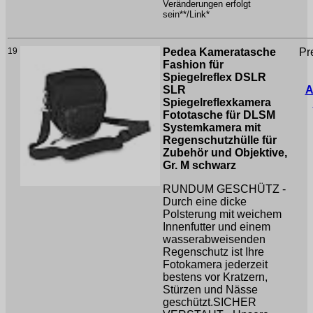
Veränderungen erfolgt
sein**/Link*
19
Pedea Kameratasche
Pr
Fashion für
Spiegelreflex DSLR
SLR
A
Spiegelreflexkamera
Fototasche für DLSM
Systemkamera mit
Regenschutzhülle für
Zubehör und Objektive,
Gr. M schwarz
RUNDUM GESCHÜTZ -
Durch eine dicke
Polsterung mit weichem
Innenfutter und einem
wasserabweisenden
Regenschutz ist Ihre
Fotokamera jederzeit
bestens vor Kratzern,
Stürzen und Nässe
geschützt.SICHER