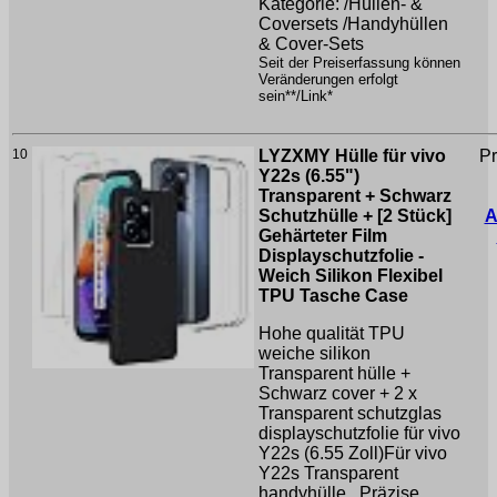
Kategorie: /Hüllen- &
Coversets /Handyhüllen
& Cover-Sets
Seit der Preiserfassung können
Veränderungen erfolgt
sein**/Link*
10
LYZXMY Hülle für vivo
Pr
Y22s (6.55")
Transparent + Schwarz
Schutzhülle + [2 Stück]
A
Gehärteter Film
Displayschutzfolie -
Weich Silikon Flexibel
TPU Tasche Case
Hohe qualität TPU
weiche silikon
Transparent hülle +
Schwarz cover + 2 x
Transparent schutzglas
displayschutzfolie für vivo
Y22s (6.55 Zoll)Für vivo
Y22s Transparent
handyhülle , Präzise