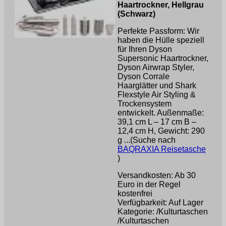
Haartrockner, Hellgrau
(Schwarz)
Perfekte Passform: Wir
haben die Hülle speziell
für Ihren Dyson
Supersonic Haartrockner,
Dyson Airwrap Styler,
Dyson Corrale
Haarglätter und Shark
Flexstyle Air Styling &
Trockensystem
entwickelt. Außenmaße:
39,1 cm L – 17 cm B –
12,4 cm H, Gewicht: 290
g ...(Suche nach
BAQRAXIA Reisetasche
)
Versandkosten: Ab 30
Euro in der Regel
kostenfrei
Verfügbarkeit: Auf Lager
Kategorie: /Kulturtaschen
/Kulturtaschen