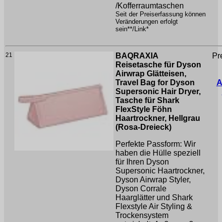
/Kofferraumtaschen
Seit der Preiserfassung können
Veränderungen erfolgt
sein**/Link*
21
BAQRAXIA
Pr
Reisetasche für Dyson
Airwrap Glätteisen,
Travel Bag for Dyson
A
Supersonic Hair Dryer,
Tasche für Shark
FlexStyle Föhn
Haartrockner, Hellgrau
(Rosa-Dreieck)
Perfekte Passform: Wir
haben die Hülle speziell
für Ihren Dyson
Supersonic Haartrockner,
Dyson Airwrap Styler,
Dyson Corrale
Haarglätter und Shark
Flexstyle Air Styling &
Trockensystem