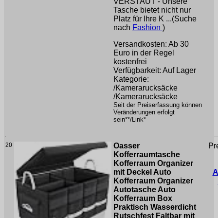
VERSTAUT - Unsere
Tasche bietet nicht nur
Platz für Ihre K ...(Suche
nach
Fashion
)
Versandkosten: Ab 30
Euro in der Regel
kostenfrei
Verfügbarkeit: Auf Lager
Kategorie:
/Kamerarucksäcke
/Kamerarucksäcke
Seit der Preiserfassung können
Veränderungen erfolgt
sein**/Link*
20
Oasser
Pr
Kofferraumtasche
Kofferraum Organizer
mit Deckel Auto
A
Kofferraum Organizer
Autotasche Auto
Kofferraum Box
Praktisch Wasserdicht
Rutschfest Faltbar mit