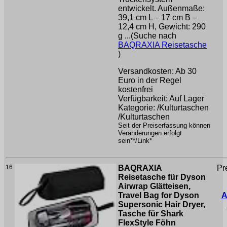
entwickelt. Außenmaße:
39,1 cm L – 17 cm B –
12,4 cm H, Gewicht: 290
g ...(Suche nach
BAQRAXIA Reisetasche
)
Versandkosten: Ab 30
Euro in der Regel
kostenfrei
Verfügbarkeit: Auf Lager
Kategorie: /Kulturtaschen
/Kulturtaschen
Seit der Preiserfassung können
Veränderungen erfolgt
sein**/Link*
16
BAQRAXIA
Pr
Reisetasche für Dyson
Airwrap Glätteisen,
Travel Bag for Dyson
A
Supersonic Hair Dryer,
Tasche für Shark
FlexStyle Föhn