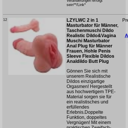
Veränderungen erfolgt
sein**/Link*
12
LZYLWC 2 in 1
Pr
Masturbator für Männer,
Taschenmuschi Dildo
Realistic Dildo&Vagina
A
Muschi Masturbator
Anal Plug für Männer
Frauen, Hohle Penis
Sleeve Flexible Dildos
Analdildo Butt Plug
Gönnen Sie sich mit
unserem Realistische
Dildos einzigartige
Orgasmen! Hergestellt
aus hochwertigem TPE-
Material sorgen sie für
ein realistisches und
erfüllendes
Erlebnis.Doppelte
Funktion, doppeltes
Vergnügen! Mit einem
praktischen Zweifach-