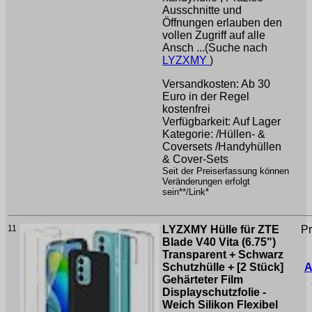
Ausschnitte und
Öffnungen erlauben den
vollen Zugriff auf alle
Ansch ...(Suche nach
LYZXMY
)
Versandkosten: Ab 30
Euro in der Regel
kostenfrei
Verfügbarkeit: Auf Lager
Kategorie: /Hüllen- &
Coversets /Handyhüllen
& Cover-Sets
Seit der Preiserfassung können
Veränderungen erfolgt
sein**/Link*
11
LYZXMY Hülle für ZTE
Pr
Blade V40 Vita (6.75")
Transparent + Schwarz
Schutzhülle + [2 Stück]
A
Gehärteter Film
Displayschutzfolie -
Weich Silikon Flexibel