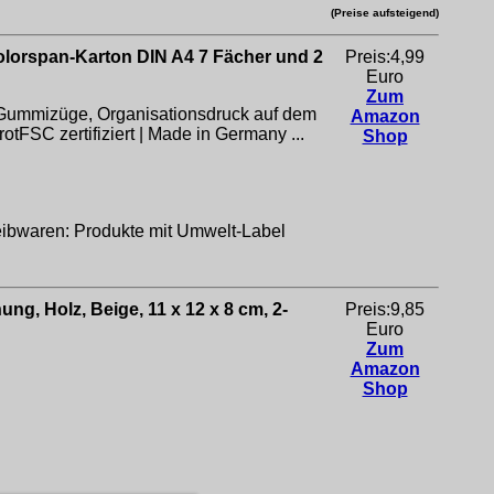
(Preise aufsteigend)
lorspan-Karton DIN A4 7 Fächer und 2
Preis:4,99
Euro
Zum
2 Gummizüge, Organisationsdruck auf dem
Amazon
tFSC zertifiziert | Made in Germany ...
Shop
eibwaren: Produkte mit Umwelt-Label
g, Holz, Beige, 11 x 12 x 8 cm, 2-
Preis:9,85
Euro
Zum
Amazon
Shop