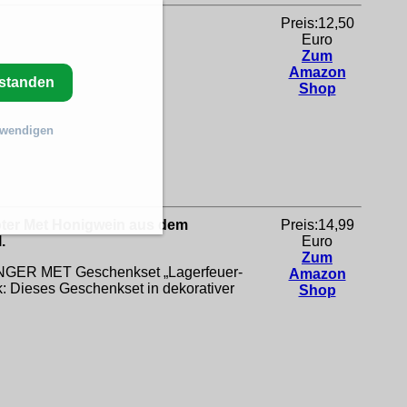
Preis:12,50
Euro
Zum
Amazon
rstanden
Shop
twendigen
 Roter Met Honigwein aus dem
Preis:14,99
.
Euro
Zum
IKINGER MET Geschenkset „Lagerfeuer-
Amazon
k: Dieses Geschenkset in dekorativer
Shop