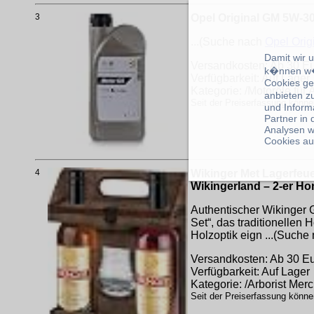
3
Opel Original GM 5W-30
...(Suche nach
Opel Orig
Damit wir 
Versandkosten: Ab 30 Eur
k�nnen w�
Verfügbarkeit: Auf Lager
Cookies ge
Kategorie: /Motoröle für 
anbieten z
Seit der Preiserfassung könne
und Inform
Partner in
Analysen w
Cookies au
4
Wikinger Met Lagerfeuer
Wikingerland – 2-er Hon
Authentischer Wikinger 
Set“, das traditionellen
Holzoptik eign ...(Suche
Versandkosten: Ab 30 Eur
Verfügbarkeit: Auf Lager
Kategorie: /Arborist Mer
Seit der Preiserfassung könne