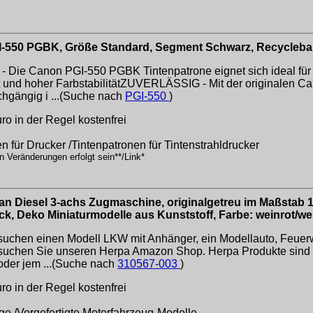
GI-550 PGBK, Größe Standard, Segment Schwarz, Recycleb
 Canon PGI-550 PGBK Tintenpatrone eignet sich ideal für 
 und hoher FarbstabilitätZUVERLÄSSIG - Mit der originalen C
chgängig i ...(Suche nach
PGI-550
)
o in der Regel kostenfrei
n für Drucker /Tintenpatronen für Tintenstrahldrucker
n Veränderungen erfolgt sein**/Link*
n Diesel 3-achs Zugmaschine, originalgetreu im Maßstab 1
, Deko Miniaturmodelle aus Kunststoff, Farbe: weinrot/we
en einen Modell LKW mit Anhänger, ein Modellauto, Feuerwe
chen Sie unseren Herpa Amazon Shop. Herpa Produkte sind g
der jem ...(Suche nach
310567-003
)
o in der Regel kostenfrei
ge /Vorgefertigte Motorfahrzeug-Modelle