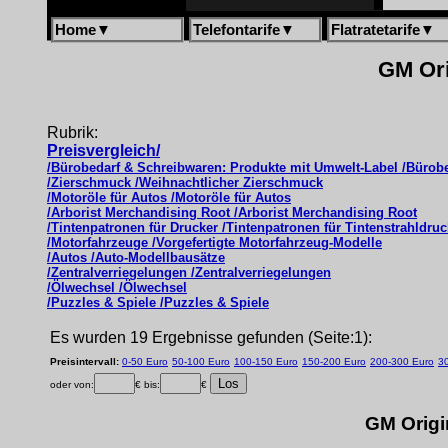
Home
▼
Telefontarife
▼
Flatratetarife
▼
GM Ori
Rubrik:
Preisvergleich/
/Bürobedarf & Schreibwaren: Produkte mit Umwelt-Label /Bürob
/Zierschmuck /Weihnachtlicher Zierschmuck
/Motoröle für Autos /Motoröle für Autos
/Arborist Merchandising Root /Arborist Merchandising Root
/Tintenpatronen für Drucker /Tintenpatronen für Tintenstrahldruc
/Motorfahrzeuge /Vorgefertigte Motorfahrzeug-Modelle
/Autos /Auto-Modellbausätze
/Zentralverriegelungen /Zentralverriegelungen
/Ölwechsel /Ölwechsel
/Puzzles & Spiele /Puzzles & Spiele
Es wurden 19 Ergebnisse gefunden (Seite:1):
Preisintervall:
0-50 Euro
50-100 Euro
100-150 Euro
150-200 Euro
200-300 Euro
3
oder von:
€ bis:
€
GM Origi