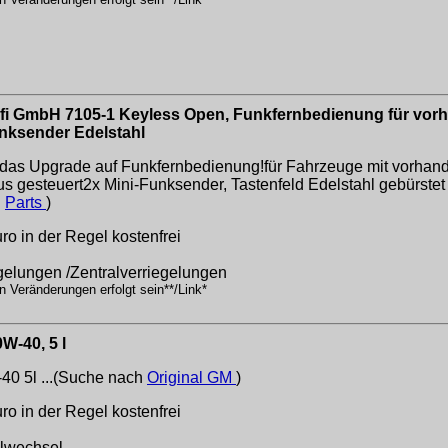
fi GmbH 7105-1 Keyless Open, Funkfernbedienung für vorha
unksender Edelstahl
 das Upgrade auf Funkfernbedienung!für Fahrzeuge mit vorhand
nus gesteuert2x Mini-Funksender, Tastenfeld Edelstahl gebürstet
h
Parts
)
o in der Regel kostenfrei
egelungen /Zentralverriegelungen
n Veränderungen erfolgt sein**/Link*
W-40, 5 l
40 5l ...(Suche nach
Original GM
)
o in der Regel kostenfrei
Ölwechsel