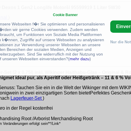
 Dexos 1 Gen2 Longlife Motoršl 95599919 1 Liter 5W30
Cookie Banner
inal
)
unsere Webseiten f�r Sie optimieren und personalisieren
Einve
o in der Regel kostenfrei
rden wir gerne Cookies verwenden. Zudem werden
braucht, um Funktionen von Soziale Media Plattformen
Autos /Motoröle für Autos
u k�nnen, Zugriffe auf unsere Webseiten zu analysieren
Nur die No
n Veränderungen erfolgt sein**/Link*
ationen zur Verwendung unserer Webseiten an unsere
 den Bereichen der sozialen Medien, Anzeigen und
eiterzugeben. Sind Sie widerruflich mit der Nutzung von
f unseren Webseiten einverstanden?(
mehr dazu
)
-Set (2 x 0,75l) inkl. Wikinger Haithabu-Glas – Original &
igmet ideal pur, als Aperitif oder Heißgetränk – 11 & 6 % Vol
Genuss: Tauchen Sie ein in die Welt der Wikinger mit dem W
 Honigwein in zwei einzigartigen Sorten bietetPerfektes Geschen
 nach
Lagerfeuer-Set
)
o in der Regel kostenfrei
chandising Root /Arborist Merchandising Root
n Veränderungen erfolgt sein**/Link*