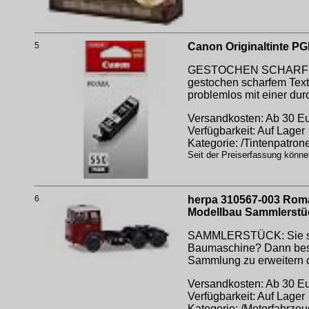
5
Canon Originaltinte P
GESTOCHEN SCHARF - Die
gestochen scharfem Text
problemlos mit einer dur
Versandkosten: Ab 30 Eur
Verfügbarkeit: Auf Lager
Kategorie: /Tintenpatrone
Seit der Preiserfassung könne
6
herpa 310567-003 Roma
Modellbau Sammlerstück
SAMMLERSTÜCK: Sie such
Baumaschine? Dann besu
Sammlung zu erweitern o
Versandkosten: Ab 30 Eur
Verfügbarkeit: Auf Lager
Kategorie: /Motorfahrzeu