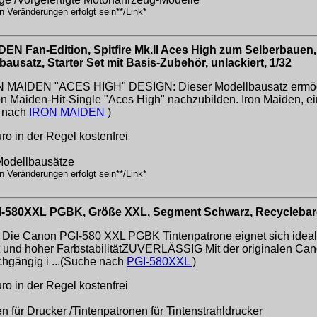
n Veränderungen erfolgt sein**/Link*
EN Fan-Edition, Spitfire Mk.II Aces High zum Selberbauen
bausatz, Starter Set mit Basis-Zubehör, unlackiert, 1/32
 MAIDEN "ACES HIGH" DESIGN: Dieser Modellbausatz ermöglicht
on Maiden-Hit-Single "Aces High" nachzubilden. Iron Maiden, e
e nach
IRON MAIDEN
)
o in der Regel kostenfrei
-Modellbausätze
n Veränderungen erfolgt sein**/Link*
GI-580XXL PGBK, Größe XXL, Segment Schwarz, Recycleba
Canon PGI-580 XXL PGBK Tintenpatrone eignet sich ideal f
 und hoher FarbstabilitätZUVERLÄSSIG Mit der originalen Can
chgängig i ...(Suche nach
PGI-580XXL
)
o in der Regel kostenfrei
n für Drucker /Tintenpatronen für Tintenstrahldrucker