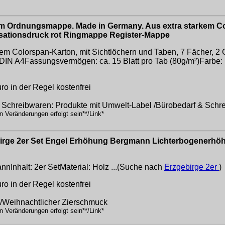
um Ordnungsmappe. Made in Germany. Aus extra starkem Co
sationsdruck rot Ringmappe Register-Mappe
kem Colorspan-Karton, mit Sichtlöchern und Taben, 7 Fächer, 
DIN A4Fassungsvermögen: ca. 15 Blatt pro Tab (80g/m²)Farbe: ro
o in der Regel kostenfrei
& Schreibwaren: Produkte mit Umwelt-Label /Bürobedarf & Schr
n Veränderungen erfolgt sein**/Link*
birge 2er Set Engel Erhöhung Bergmann Lichterbogenerhöhun
nInhalt: 2er SetMaterial: Holz ...(Suche nach
Erzgebirge 2er
)
o in der Regel kostenfrei
 /Weihnachtlicher Zierschmuck
n Veränderungen erfolgt sein**/Link*