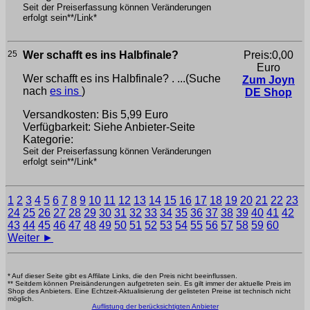
Seit der Preiserfassung können Veränderungen
erfolgt sein**/Link*
25
Wer schafft es ins Halbfinale?
Preis:0,00
Euro
Wer schafft es ins Halbfinale? . ...(Suche
Zum Joyn
nach
es ins
)
DE Shop
Versandkosten: Bis 5,99 Euro
Verfügbarkeit: Siehe Anbieter-Seite
Kategorie:
Seit der Preiserfassung können Veränderungen
erfolgt sein**/Link*
1
2
3
4
5
6
7
8
9
10
11
12
13
14
15
16
17
18
19
20
21
22
23
24
25
26
27
28
29
30
31
32
33
34
35
36
37
38
39
40
41
42
43
44
45
46
47
48
49
50
51
52
53
54
55
56
57
58
59
60
Weiter ►
* Auf dieser Seite gibt es Affilate Links, die den Preis nicht beeinflussen.
** Seitdem können Preisänderungen aufgetreten sein. Es gilt immer der aktuelle Preis im
Shop des Anbieters. Eine Echtzeit-Aktualisierung der gelisteten Preise ist technisch nicht
möglich.
Auflistung der berücksichtigten Anbieter