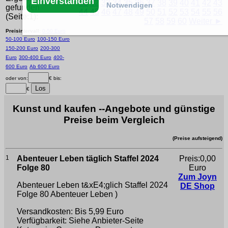
Einverstanden
31
32
33
34
35
36
37
38
39
40
41
42
43
Notwendigen
gefunden
44
45
46
47
48
49
50
51
52
53
54
55
56
(Seite:1):
57
58
59
60
Weiter ►
Preisintervall:
0-50 Euro
50-100 Euro
100-150 Euro
150-200 Euro
200-300
Euro
300-400 Euro
400-
600 Euro
Ab 600 Euro
oder von:
€ bis:
€
Kunst und kaufen --Angebote und günstige
Preise beim Vergleich
(Preise aufsteigend)
1
Abenteuer Leben täglich Staffel 2024
Preis:0,00
Folge 80
Euro
Zum Joyn
Abenteuer Leben t&xE4;glich Staffel 2024
DE Shop
Folge 80
Abenteuer Leben )
Versandkosten: Bis 5,99 Euro
Verfügbarkeit: Siehe Anbieter-Seite