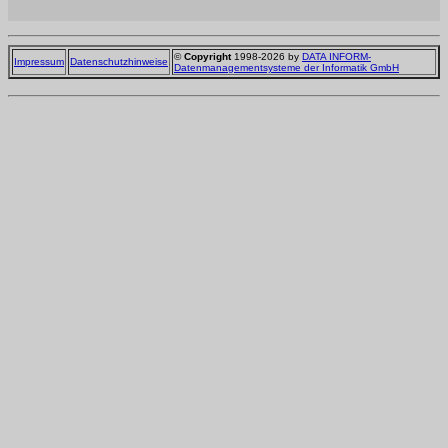
©
Copyright
1998-2026 by
DATA INFORM-
Impressum
Datenschutzhinweise
Datenmanagementsysteme der Informatik GmbH