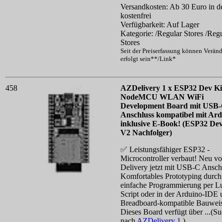
Versandkosten: Ab 30 Euro in d
kostenfrei
Verfügbarkeit: Auf Lager
Kategorie: /Regular Stores /Reg
Stores
Seit der Preiserfassung können Verän
erfolgt sein**/Link*
458
AZDelivery 1 x ESP32 Dev Ki
NodeMCU WLAN WiFi
Development Board mit USB
Anschluss kompatibel mit Ar
inklusive E-Book! (ESP32 Dev
V2 Nachfolger)
✅ Leistungsfähiger ESP32 -
Microcontroller verbaut! Neu v
Delivery jetzt mit USB-C Ansc
Komfortables Prototyping durch
einfache Programmierung per L
Script oder in der Arduino-IDE
Breadboard-kompatible Bauwei
Dieses Board verfügt über ...(S
nach
AZDelivery 1
)