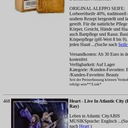
ORIGINAL ALEPPO SEIFE:
Lorbeerölseife 40%, traditionell
uraltem Rezept hergestellt und l
gereift. Für die natürliche Pfleg
Körper, Gesicht, Hände und Haa
auch Bartpflege und Rasur. Bas
Körperpflege (pH-Wert 8 bis 9).
jeden Hautt ...(Suche nach
Seif
Versandkosten: Ab 30 Euro in d
kostenfrei
Verfügbarkeit: Auf Lager
Kategorie: /Kunden-Favoriten: 
/Kunden-Favoriten: Beauty
Seit der Preiserfassung können Verän
erfolgt sein**/Link*
468
Heart - Live In Atlantic City (
Ray)
Leben in Atlantic CityABIS
MUSIKSprache: Englisch ...(Su
nach
Heart
)