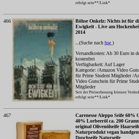
erfolgt sein**/Link*
466
Böhse Onkelz: Nichts ist für d
Ewigkeit - Live am Hockenhe
2014
...(Suche nach
hse
)
Versandkosten: Ab 30 Euro in d
kostenfrei
Verfügbarkeit: Auf Lager
Kategorie: /Amazon Video Guts
für Prime Student Mitglieder /
Video Gutschein für Prime Stud
Mitglieder
Seit der Preiserfassung können Verän
erfolgt sein**/Link*
467
Carenesse Aleppo Seife 60% O
40% Lorbeeröl ca. 200 Gram
original Olivenölseife Haarseif
Naturprodukt vegan handgem
Duschseife Naturseife