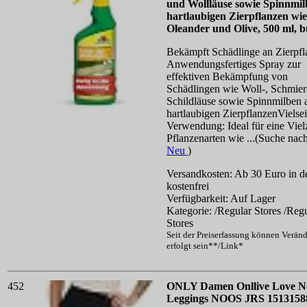
und Wollläuse sowie Spinnmil
hartlaubigen Zierpflanzen wie
Oleander und Olive, 500 ml, b
Bekämpft Schädlinge an Zierpfl
Anwendungsfertiges Spray zur
effektiven Bekämpfung von
Schädlingen wie Woll-, Schmier
Schildläuse sowie Spinnmilben 
hartlaubigen ZierpflanzenVielsei
Verwendung: Ideal für eine Viel
Pflanzenarten wie ...(Suche nac
Neu
)
Versandkosten: Ab 30 Euro in d
kostenfrei
Verfügbarkeit: Auf Lager
Kategorie: /Regular Stores /Reg
Stores
Seit der Preiserfassung können Verän
erfolgt sein**/Link*
452
ONLY Damen Onllive Love 
Leggings NOOS JRS 1513158