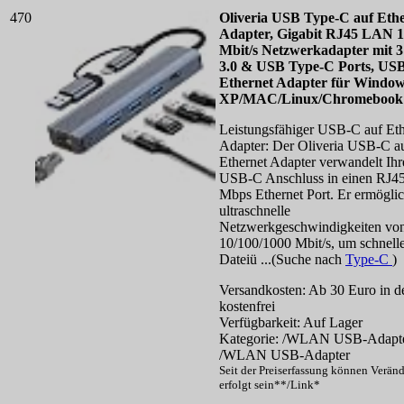
470
Oliveria USB Type-C auf Eth
Adapter, Gigabit RJ45 LAN 
Mbit/s Netzwerkadapter mit 
3.0 & USB Type-C Ports, US
Ethernet Adapter für Windo
XP/MAC/Linux/Chromebook
Leistungsfähiger USB-C auf Eth
Adapter: Der Oliveria USB-C a
Ethernet Adapter verwandelt Ihr
USB-C Anschluss in einen RJ4
Mbps Ethernet Port. Er ermöglic
ultraschnelle
Netzwerkgeschwindigkeiten vo
10/100/1000 Mbit/s, um schnell
Dateiü ...(Suche nach
Type-C
)
Versandkosten: Ab 30 Euro in d
kostenfrei
Verfügbarkeit: Auf Lager
Kategorie: /WLAN USB-Adapt
/WLAN USB-Adapter
Seit der Preiserfassung können Verän
erfolgt sein**/Link*