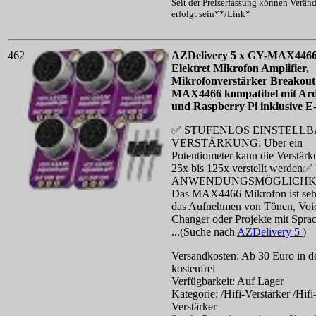
Seit der Preiserfassung können Verän
erfolgt sein**/Link*
462
AZDelivery 5 x GY-MAX446
Elektret Mikrofon Amplifier,
Mikrofonverstärker Breakout
MAX4466 kompatibel mit Ar
und Raspberry Pi inklusive E
✅ STUFENLOS EINSTELL
VERSTÄRKUNG: Über ein
Potentiometer kann die Verstär
25x bis 125x verstellt werden
ANWENDUNGSMÖGLICHKE
Das MAX4466 Mikrofon ist sehr
das Aufnehmen von Tönen, Voi
Changer oder Projekte mit Spra
...(Suche nach
AZDelivery 5
)
Versandkosten: Ab 30 Euro in d
kostenfrei
Verfügbarkeit: Auf Lager
Kategorie: /Hifi-Verstärker /Hifi
Verstärker