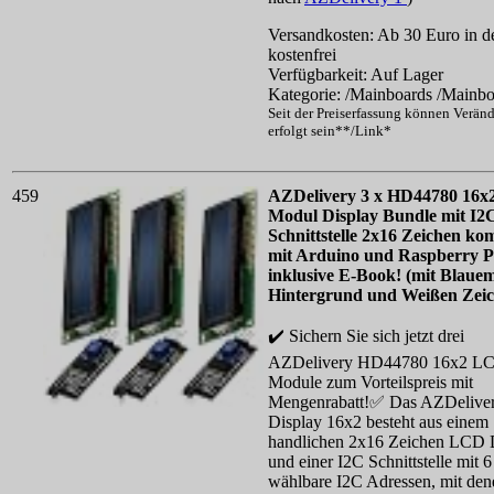
Versandkosten: Ab 30 Euro in d
kostenfrei
Verfügbarkeit: Auf Lager
Kategorie: /Mainboards /Mainbo
Seit der Preiserfassung können Verän
erfolgt sein**/Link*
459
AZDelivery 3 x HD44780 16
Modul Display Bundle mit I2
Schnittstelle 2x16 Zeichen ko
mit Arduino und Raspberry P
inklusive E-Book! (mit Blaue
Hintergrund und Weißen Zeic
✔️ Sichern Sie sich jetzt drei
AZDelivery HD44780 16x2 L
Module zum Vorteilspreis mit
Mengenrabatt!✅ Das AZDeliv
Display 16x2 besteht aus einem
handlichen 2x16 Zeichen LCD 
und einer I2C Schnittstelle mit 6
wählbare I2C Adressen, mit dene