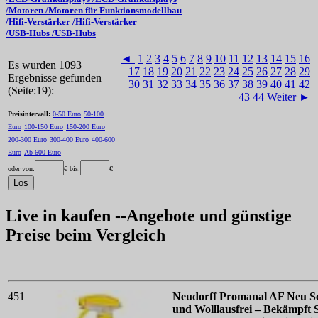
/Motoren /Motoren für Funktionsmodellbau
/Hifi-Verstärker /Hifi-Verstärker
/USB-Hubs /USB-Hubs
◄
1
2
3
4
5
6
7
8
9
10
11
12
13
14
15
16
Es wurden 1093
17
18
19
20
21
22
23
24
25
26
27
28
29
Ergebnisse gefunden
30
31
32
33
34
35
36
37
38
39
40
41
42
(Seite:19):
43
44
Weiter ►
Preisintervall:
0-50 Euro
50-100
Euro
100-150 Euro
150-200 Euro
200-300 Euro
300-400 Euro
400-600
Euro
Ab 600 Euro
oder von:
€ bis:
€
Live in kaufen --Angebote und günstige
Preise beim Vergleich
451
Neudorff Promanal AF Neu Sc
und Wolllausfrei – Bekämpft S