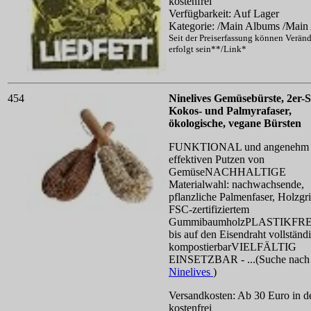
kostenfrei
Verfügbarkeit: Auf Lager
Kategorie: /Main Albums /Main
Seit der Preiserfassung können Verän
erfolgt sein**/Link*
454
Ninelives Gemüsebürste, 2er-S
Kokos- und Palmyrafaser,
ökologische, vegane Bürsten
FUNKTIONAL und angenehm
effektiven Putzen von
GemüseNACHHALTIGE
Materialwahl: nachwachsende,
pflanzliche Palmenfaser, Holzgri
FSC-zertifiziertem
GummibaumholzPLASTIKFRE
bis auf den Eisendraht vollständ
kompostierbarVIELFÄLTIG
EINSETZBAR - ...(Suche nach
Ninelives
)
Versandkosten: Ab 30 Euro in d
kostenfrei