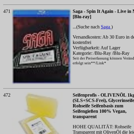
471
Saga - Spin It Again - Live i
[Blu-ray]
...(Suche nach
Saga
)
Versandkosten: Ab 30 Euro in d
kostenfrei
Verfügbarkeit: Auf Lager
Kategorie: /Blu-Ray /Blu-Ray
Seit der Preiserfassung können Verän
erfolgt sein**/Link*
472
Seifenprofis - OLIVENÖL 1k
(SLS+SCS-Frei), Glycerinseif
Rohseife Seifenbasis zum
Seifengießen 100% Vegan,
transparent
HOHE QUALITÄT: Rohseife
Transparent mit OlivenÖl die lei