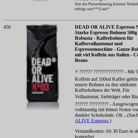
Seit der Preiserfassung können Verän
erfolgt sein**/Link*
456
DEAD OR ALIVE Espresso N
Starke Espresso Bohnen 500g
Robusta - Kaffeebohnen für
Kaffeevollautomat und
Espressomaschine - Ganze B
mit viel Koffein aus Italien - C
Beans
⚡ ?????? ?????????????? - Mit
Koffein auf 100ml Kaffee gehö
unsere Bohnen zu den stärksten
Kaffeebohnen der Welt. Für
Vollautomat, Siebträger oder Bia
?????? ????????? - Ausgewogen
vollmundig mit feinen Noten vo
dunkler Schokolade. Oh ...(Suc
ALIVE Espresso
)
Versandkosten: Ab 30 Euro in d
kostenfrei