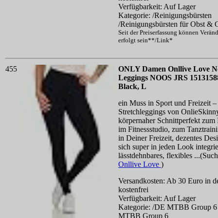
Verfügbarkeit: Auf Lager
Kategorie: /Reinigungsbürsten
/Reinigungsbürsten für Obst &
Seit der Preiserfassung können Verän
erfolgt sein**/Link*
455
ONLY Damen Onllive Love 
Leggings NOOS JRS 1513158
Black, L
ein Muss in Sport und Freizeit –
Stretchleggings von OnlieSkinny
körpernaher Schnittperfekt zum
im Fitnessstudio, zum Tanztrain
in Deiner Freizeit, dezentes Des
sich super in jeden Look integri
lässtdehnbares, flexibles ...(Suc
Onllive Love
)
Versandkosten: Ab 30 Euro in d
kostenfrei
Verfügbarkeit: Auf Lager
Kategorie: /DE MTBB Group 6
MTBB Group 6