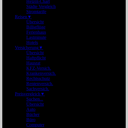
Heizöl-Chart
Städte Vergleich
Stromtarife
Reisen
▼
Übersicht
Billigflüge
Ferienhaus
Lastminute
Hotels
Versicherung
▼
Übersicht
Haftpflicht
Hausrat
KFZ-Versich.
Krankenversich.
Rechtsschutz
Rentenversich.
Sachversich.
Preisvergleich
▼
Suchen...
Übersicht
Auto
Bücher
Büro
Computer