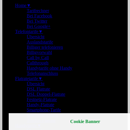
Home
▼
Tarifrechner
Bei Facebook
Bei Twitter
Bei Google+
Telefontarife
▼
Übersicht
Auslandstarife
Billiger telefonieren
Billigvorwahl
Call by Call
Callthrough
Handytarife ohne Handy
Telefonanschluss
Flatratetarife
▼
Übersicht
DSL Flatrate
DSL Doppel-Flatrate
Festnetz-Flatrate
Handy-Flatrate
Smartphone-Tarife
Telefonanschluss
Telefon-Flatrate
Cookie Banner
Handytarife
▼