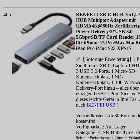
465
BENFEI USB C HUB 7in1,U
HUB Multiport Adapter mit
HDMI(4K@60Hz Zertifiziert
Power Delivery/3*USB 3.0
5Gbps/SD/TF Card Reader(1
für iPhone 15 Pro/Max MacB
iPad Pro iMac S23 XPS17
✅【Sofortige Erweiterung】: F
Sie Ihrem USB-C-Laptop 1 HD
3 USB 3.0-Ports, 1 Micro-SD-
Kartensteckplatz, 1 SD-
Kartensteckplatz, 1 100-W-Pow
Delivery-Port hinzu – alles über
einzigen USB-C-Port. Stecken S
dieses leichte Gerät in Ihre Tas .
nach
BENFEI USB
)
Versandkosten: Ab 30 Euro in d
kostenfrei
Verfügbarkeit: Auf Lager
Kategorie: /USB-Hubs /USB-H
Seit der Preiserfassung können Verän