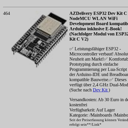
464
AZDelivery ESP32 Dev Kit C
NodeMCU WLAN WiFi
Development Board kompatibe
Arduino inklusive E-Book!
(Nachfolger Modul von ESP3
Kit C V2)
✅ Leistungsfähiger ESP32 -
Microcontroller verbaut! Absolu
Neuheit am Markt!✅ Komfortab
Prototyping durch einfache
Programmierung per Lua-Script 
der Arduino-IDE und Breadboar
kompatible Bauweise.✅ Dieses
verfügt über 2,4 GHz Dual-Mod
(Suche nach
Dev Kit
)
Versandkosten: Ab 30 Euro in d
kostenfrei
Verfügbarkeit: Auf Lager
Kategorie: /Mainboards /Mainbo
Seit der Preiserfassung können Verän
erfolgt sein**/Link*