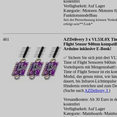
kostenfrei
Verfügbarkeit: Auf Lager
Kategorie: /Motoren /Motoren f
Funktionsmodellbau
Seit der Preiserfassung können Verän
erfolgt sein**/Link*
461
AZDelivery 3 x VL53L0X Tim
Flight Sensor 940nm kompatib
Arduino inklusive E-Book!
✅ Sichern Sie sich jetzt drei 
Time of Flight Sensoren 940nm
Vorteilspreis mit Mengenrabatt
Time of Flight Sensor ist ein k
Modul, das genau misst, wie lan
dauert, bis Infrarot-Lichtimpulse
Hindernis erreichen und zum Det
(Suche nach
AZDelivery 3
)
Versandkosten: Ab 30 Euro in d
kostenfrei
Verfügbarkeit: Auf Lager
Kategorie: /Mainboards /Mainbo