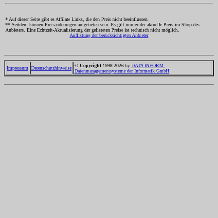
* Auf dieser Seite gibt es Affilate Links, die den Preis nicht beeinflussen.
** Seitdem können Preisänderungen aufgetreten sein. Es gilt immer der aktuelle Preis im Shop des
Anbieters. Eine Echtzeit-Aktualisierung der gelisteten Preise ist technisch nicht möglich.
Auflistung der berücksichtigten Anbieter
©
Copyright
1998-2026 by
DATA INFORM-
Impressum
Datenschutzhinweise
Datenmanagementsysteme der Informatik GmbH