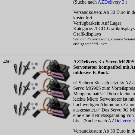
(Suche nach
AZDelivery 3
)
Versandkosten: Ab 30 Euro in d
kostenfrei
Verfügbarkeit: Auf Lager
Kategorie: /LCD-Grafikdisplay
Grafikdisplays
Seit der Preiserfassung können Verän
erfolgt sein**/Link*
460
AZDelivery 3 x Servo MG90S
Servomotor kompatibel mit A
inklusive E-Book!
✅ Sichern Sie sich jetzt 3x AZ-
Servo MG90S zum Vorteilspreis
Mengenrabatt!✅ Dieser kleine 
leichte Micro Servomotor ist mi
hochwertigen Aluminium-Zahnr
ausgestattet.✅ Das Servo 9G Mi
eine eine Betriebsspannung von
bis ...(Suche nach
AZDelivery 
Versandkosten: Ab 30 Euro in d