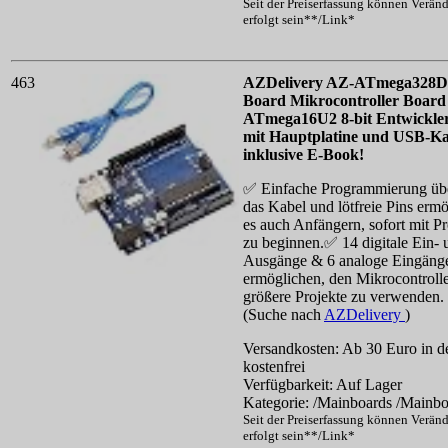
Seit der Preiserfassung können Verän
erfolgt sein**/Link*
463
AZDelivery AZ-ATmega328D
Board Mikrocontroller Board
ATmega16U2 8-bit Entwickle
mit Hauptplatine und USB-Ka
inklusive E-Book!
✅ Einfache Programmierung ü
das Kabel und lötfreie Pins erm
es auch Anfängern, sofort mit P
zu beginnen.✅ 14 digitale Ein- 
Ausgänge & 6 analoge Eingänge
ermöglichen, den Mikrocontrolle
größere Projekte zu verwenden. .
(Suche nach
AZDelivery
)
Versandkosten: Ab 30 Euro in d
kostenfrei
Verfügbarkeit: Auf Lager
Kategorie: /Mainboards /Mainbo
Seit der Preiserfassung können Verän
erfolgt sein**/Link*