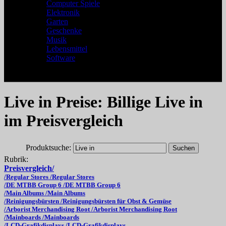
Computer Spiele
Elektronik
Garten
Geschenke
Musik
Lebensmittel
Software
Live in Preise: Billige Live in
im Preisvergleich
Produktsuche:
Rubrik:
Preisvergleich/
/Regular Stores /Regular Stores
/DE MTBB Group 6 /DE MTBB Group 6
/Main Albums /Main Albums
/Reinigungsbürsten /Reinigungsbürsten für Obst & Gemüse
/Arborist Merchandising Root /Arborist Merchandising Root
/Mainboards /Mainboards
/LCD-Grafikdisplays /LCD-Grafikdisplays