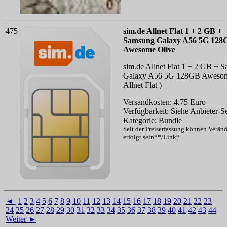
475
sim.de Allnet Flat 1 + 2 GB +
Samsung Galaxy A56 5G 128
Awesome Olive
sim.de Allnet Flat 1 + 2 GB + 
Galaxy A56 5G 128GB Awesom
Allnet Flat )
Versandkosten: 4.75 Euro
Verfügbarkeit: Siehe Anbieter-Se
Kategorie: Bundle
Seit der Preiserfassung können Verän
erfolgt sein**/Link*
◄
1
2
3
4
5
6
7
8
9
10
11
12
13
14
15
16
17
18
19
20
21
22
23
24
25
26
27
28
29
30
31
32
33
34
35
36
37
38
39
40
41
42
43
44
Weiter ►