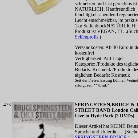
schmelzen und fast geruchlos is
NATÜRLICH. Hautfreundlich
feuchtigkeitsspendend regenerie
Leicht einschmelzbar, im prakti
1kg SeifenblockNATÜRLICH:
Produkt ist VEGAN, TI ...(Suc
Seifenprofis
)
Versandkosten: Ab 30 Euro in d
kostenfrei
Verfügbarkeit: Auf Lager
Kategorie: /Produkte des täglich
Bedarfs: Kosmetik /Produkte de
täglichen Bedarfs: Kosmetik
Seit der Preiserfassung können Verän
erfolgt sein**/Link*
473
SPRINGSTEEN,BRUCE & 
STREET BAND London Call
Live in Hyde Park [2 DVDs]
Dieser Artikel hat KEINE Deut
Sprache und Untertitel. ...(Such
SPRINGSTEEN,BRUCE
)