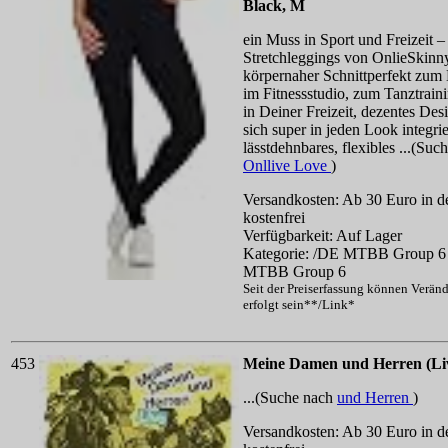
Black, M
ein Muss in Sport und Freizeit –
Stretchleggings von OnlieSkinny
körpernaher Schnittperfekt zum
im Fitnessstudio, zum Tanztrain
in Deiner Freizeit, dezentes Des
sich super in jeden Look integri
lässtdehnbares, flexibles ...(Suc
Onllive Love
)
Versandkosten: Ab 30 Euro in d
kostenfrei
Verfügbarkeit: Auf Lager
Kategorie: /DE MTBB Group 6
MTBB Group 6
Seit der Preiserfassung können Verän
erfolgt sein**/Link*
453
Meine Damen und Herren (Li
...(Suche nach
und Herren
)
Versandkosten: Ab 30 Euro in d