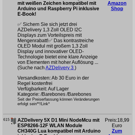
mit weißen Zeichen kompatibel mit
Amazon
Arduino und Raspberry Pi inklusive
Shop
E-Book!
✅ Sichern Sie sich jetzt drei
AZDelivery 1,3 Zoll OLED I2C
Displays zum Vorteilspreis mit
Mengenrabatt!✅ Das kontrastreiche
OLED Modul mit großem 1,3 Zoll
Display und innovativer OLED-
Technologie bietet eine klare Anzeige
von Elementen mit hoher Auflösung ...
(Suche nach
AZDelivery 3
)
Versandkosten: Ab 30 Euro in der
Regel kostenfrei
Verfügbarkeit: Auf Lager
Kategorie: /Barebones /Barebones
Seit der Preiserfassung können Veränderungen
erfolgt sein**/Link*
615
AZDelivery 5X D1 Mini NodeMcu mit
Preis:18,99
ESP8266-12F WLAN Module
Euro
CH340G Lua kompatibel mit Arduino
Zum