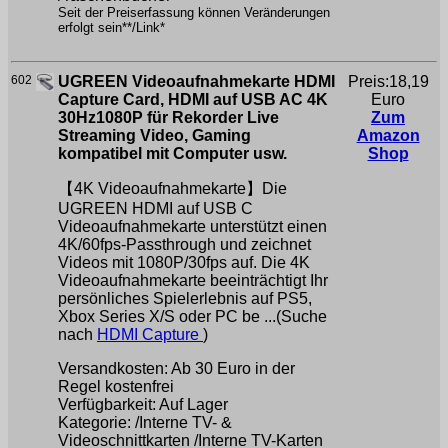
Seit der Preiserfassung können Veränderungen
erfolgt sein**/Link*
602
UGREEN Videoaufnahmekarte HDMI
Preis:18,19
Capture Card, HDMI auf USB AC 4K
Euro
30Hz1080P für Rekorder Live
Zum
Streaming Video, Gaming
Amazon
kompatibel mit Computer usw.
Shop
【4K Videoaufnahmekarte】Die
UGREEN HDMI auf USB C
Videoaufnahmekarte unterstützt einen
4K/60fps-Passthrough und zeichnet
Videos mit 1080P/30fps auf. Die 4K
Videoaufnahmekarte beeinträchtigt Ihr
persönliches Spielerlebnis auf PS5,
Xbox Series X/S oder PC be ...(Suche
nach
HDMI Capture
)
Versandkosten: Ab 30 Euro in der
Regel kostenfrei
Verfügbarkeit: Auf Lager
Kategorie: /Interne TV- &
Videoschnittkarten /Interne TV-Karten