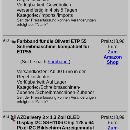
Verfügbarkeit: Gewöhnlich
versandfertig in 4 bis 5 Tagen
Kategorie: /Imports /Imports
Seit der Preiserfassung können Veränderungen
erfolgt sein**/Link*
613
Farbband für die Olivetti ETP 55
Preis:18,96
Schreibmaschine, kompatibel für
Euro
ETP55
Zum
Amazon
...(Suche nach
Farbband
)
Shop
Versandkosten: Ab 30 Euro in der
Regel kostenfrei
Verfügbarkeit: Auf Lager
Kategorie: /Schreibmaschinen-
Zubehör /Schreibmaschinen-Zubehör
Seit der Preiserfassung können Veränderungen
erfolgt sein**/Link*
614
AZDelivery 3 x 1,3 Zoll OLED
Preis:18,99
Display I2C SSH1106 Chip 128 x 64
Euro
Pixel I2C Bildschirm Anzeigemodul
Zum