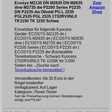
Ecosys M2135 DN M2635 DN M2635
Zum
dnw M2735 dw P2200 Series P2235
Amazon
DN P2235 dw Olivetti PG L 2535
Shop
PGL2535 PGL 2535 1T02RV0NL0
TK1150 TK 1150 Schwa
Einsetzbar für folgende Kyocera
Geräte: ECOSYS M2135 dn |
ECOSYS M2635 dn | ECOSYS M2635
dnw | ECOSYS M2735 dw | ECOSYS
P2200 Series | ECOSYS P2235 dn |
ECOSYS P2235 dw |Kompatible
Tonerkartusche - Schwarz Kyocera
1T02RV0NL0 TK-1150K für 3.000
Seiten bei ...(Suche nach
Tonerkartusche kompatibel
)
Versandkosten: Ab 30 Euro in der
Regel kostenfrei
Verfügbarkeit: Auf Lager
Kategorie: /Toner /Toner
Seit der Preiserfassung können Veränderungen
erfolgt sein**/Link*