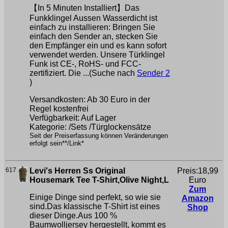
【In 5 Minuten Installiert】Das
Funkklingel Aussen Wasserdicht ist
einfach zu installieren: Bringen Sie
einfach den Sender an, stecken Sie
den Empfänger ein und es kann sofort
verwendet werden. Unsere Türklingel
Funk ist CE-, RoHS- und FCC-
zertifiziert. Die ...(Suche nach
Sender 2
)
Versandkosten: Ab 30 Euro in der
Regel kostenfrei
Verfügbarkeit: Auf Lager
Kategorie: /Sets /Türglockensätze
Seit der Preiserfassung können Veränderungen
erfolgt sein**/Link*
617
Levi's Herren Ss Original
Preis:18,99
Housemark Tee T-Shirt,Olive Night,L
Euro
Zum
Einige Dinge sind perfekt, so wie sie
Amazon
sind.Das klassische T-Shirt ist eines
Shop
dieser Dinge.Aus 100 %
Baumwolljersey hergestellt, kommt es