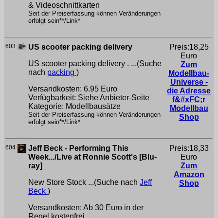
& Videoschnittkarten
Seit der Preiserfassung können Veränderungen
erfolgt sein**/Link*
603
US scooter packing delivery
Preis:18,25
Euro
US scooter packing delivery . ...(Suche
Zum
nach
packing
)
Modellbau-
Universe -
Versandkosten: 6.95 Euro
die Adresse
Verfügbarkeit: Siehe Anbieter-Seite
f&#xFC;r
Kategorie: Modellbausätze
Modellbau
Seit der Preiserfassung können Veränderungen
Shop
erfolgt sein**/Link*
604
Jeff Beck - Performing This
Preis:18,33
Week.../Live at Ronnie Scott's [Blu-
Euro
ray]
Zum
Amazon
New Store Stock ...(Suche nach
Jeff
Shop
Beck
)
Versandkosten: Ab 30 Euro in der
Regel kostenfrei