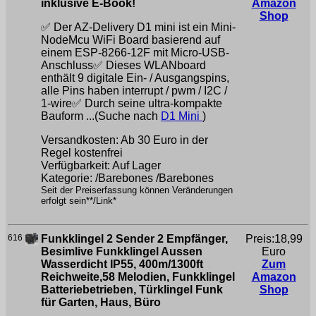
inklusive E-Book!
Amazon
Shop
✅ Der AZ-Delivery D1 mini ist ein Mini-
NodeMcu WiFi Board basierend auf
einem ESP-8266-12F mit Micro-USB-
Anschluss✅ Dieses WLANboard
enthält 9 digitale Ein- / Ausgangspins,
alle Pins haben interrupt / pwm / I2C /
1-wire✅ Durch seine ultra-kompakte
Bauform ...(Suche nach
D1 Mini
)
Versandkosten: Ab 30 Euro in der
Regel kostenfrei
Verfügbarkeit: Auf Lager
Kategorie: /Barebones /Barebones
Seit der Preiserfassung können Veränderungen
erfolgt sein**/Link*
616
Funkklingel 2 Sender 2 Empfänger,
Preis:18,99
Besimlive Funkklingel Aussen
Euro
Wasserdicht IP55, 400m/1300ft
Zum
Reichweite,58 Melodien, Funkklingel
Amazon
Batteriebetrieben, Türklingel Funk
Shop
für Garten, Haus, Büro