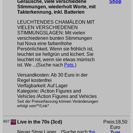
Geräusche, viele verschiedene
Shop
Stimmungen, wiederholt Worte, mit
Takterkennung, inkl. Batterien
LEUCHTENDES CHAMÄLEON MIT
VIELEN VERSCHIEDENEN
STIMMUNGSLAGEN: Mit vielen
verschiedenen bunten Stimmungen
hat Nova eine farbenfrohe
Persönlichkeit. Wenn sie fröhlich ist,
leuchtet sie hellgrün und kichert. Sie
leuchtet rot, wenn sie etwas mürrisch
ist. We ...(Suche nach
Pets
)
Versandkosten: Ab 30 Euro in der
Regel kostenfrei
Verfügbarkeit: Auf Lager
Kategorie: /Action Figures and
Vehicles /Action Figures and Vehicles
Seit der Preiserfassung können Veränderungen
erfolgt sein**/Link*
607
Live in the 70s (3cd)
Preis:18,50
Euro
Neuer Store Lager ...(Suche nach
the
Zum