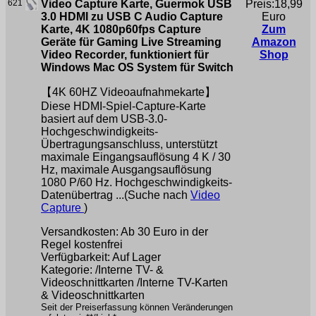
621
Video Capture Karte, Guermok USB
Preis:18,99
3.0 HDMI zu USB C Audio Capture
Euro
Karte, 4K 1080p60fps Capture
Zum
Geräte für Gaming Live Streaming
Amazon
Video Recorder, funktioniert für
Shop
Windows Mac OS System für Switch
【4K 60HZ Videoaufnahmekarte】
Diese HDMI-Spiel-Capture-Karte
basiert auf dem USB-3.0-
Hochgeschwindigkeits-
Übertragungsanschluss, unterstützt
maximale Eingangsauflösung 4 K / 30
Hz, maximale Ausgangsauflösung
1080 P/60 Hz. Hochgeschwindigkeits-
Datenübertrag ...(Suche nach
Video
Capture
)
Versandkosten: Ab 30 Euro in der
Regel kostenfrei
Verfügbarkeit: Auf Lager
Kategorie: /Interne TV- &
Videoschnittkarten /Interne TV-Karten
& Videoschnittkarten
Seit der Preiserfassung können Veränderungen