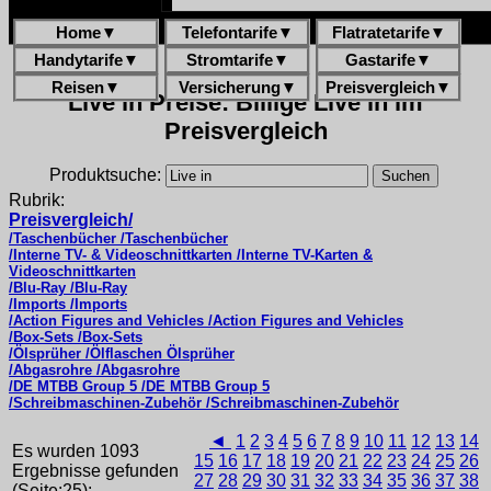
Home
▼
Telefontarife
▼
Flatratetarife
▼
Handytarife
▼
Stromtarife
▼
Gastarife
▼
Reisen
▼
Versicherung
▼
Preisvergleich
▼
Live in Preise: Billige Live in im
Preisvergleich
Produktsuche:
Rubrik:
Preisvergleich/
/Taschenbücher /Taschenbücher
/Interne TV- & Videoschnittkarten /Interne TV-Karten &
Videoschnittkarten
/Blu-Ray /Blu-Ray
/Imports /Imports
/Action Figures and Vehicles /Action Figures and Vehicles
/Box-Sets /Box-Sets
/Ölsprüher /Ölflaschen Ölsprüher
/Abgasrohre /Abgasrohre
/DE MTBB Group 5 /DE MTBB Group 5
/Schreibmaschinen-Zubehör /Schreibmaschinen-Zubehör
◄
1
2
3
4
5
6
7
8
9
10
11
12
13
14
Es wurden 1093
15
16
17
18
19
20
21
22
23
24
25
26
Ergebnisse gefunden
27
28
29
30
31
32
33
34
35
36
37
38
(Seite:25):