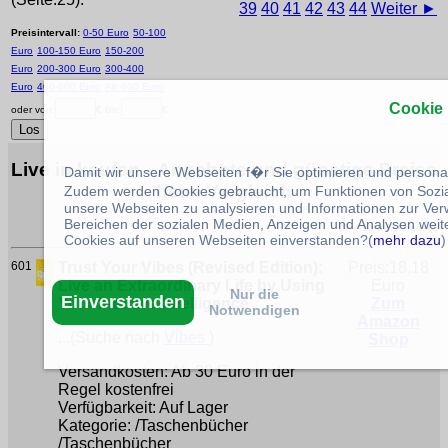
39
40
41
42
43
44
Weiter ►
Preisintervall:
0-50 Euro
50-100
Euro
100-150 Euro
150-200
Euro
200-300 Euro
300-400
Euro
400-600 Euro
Ab 600 Euro
Cookie
oder von:
€ bis:
€
Live in kaufen --Angebote und günstige Preise
Damit wir unsere Webseiten f�r Sie optimieren und person
beim Vergleich
Zudem werden Cookies gebraucht, um Funktionen von Sozial
unsere Webseiten zu analysieren und Informationen zur Ve
Bereichen der sozialen Medien, Anzeigen und Analysen weite
(Preise aufsteigend)
Cookies auf unseren Webseiten einverstanden?(
mehr dazu
)
601
Trust Your Vibes (Revised Edition):
Preis:18,18
Live an Extraordinary Life by Using
Euro
Nur die
Einverstanden
Your Intuitive Intelligence
Zum
Notwendigen
Amazon
...(Suche nach
Vibes
)
Shop
Versandkosten: Ab 30 Euro in der
Regel kostenfrei
Verfügbarkeit: Auf Lager
Kategorie: /Taschenbücher
/Taschenbücher