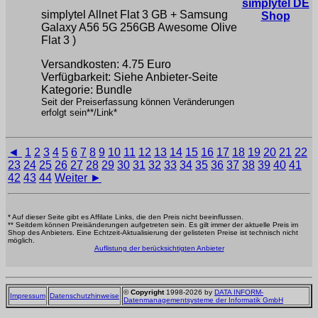
simplytel DE
simplytel Allnet Flat 3 GB + Samsung
Shop
Galaxy A56 5G 256GB Awesome Olive
Flat 3 )
Versandkosten: 4.75 Euro
Verfügbarkeit: Siehe Anbieter-Seite
Kategorie: Bundle
Seit der Preiserfassung können Veränderungen
erfolgt sein**/Link*
◄
1
2
3
4
5
6
7
8
9
10
11
12
13
14
15
16
17
18
19
20
21
22
23
24
25
26
27
28
29
30
31
32
33
34
35
36
37
38
39
40
41
42
43
44
Weiter ►
* Auf dieser Seite gibt es Affilate Links, die den Preis nicht beeinflussen.
** Seitdem können Preisänderungen aufgetreten sein. Es gilt immer der aktuelle Preis im
Shop des Anbieters. Eine Echtzeit-Aktualisierung der gelisteten Preise ist technisch nicht
möglich.
Auflistung der berücksichtigten Anbieter
©
Copyright
1998-2026 by
DATA INFORM-
Impressum
Datenschutzhinweise
Datenmanagementsysteme der Informatik GmbH