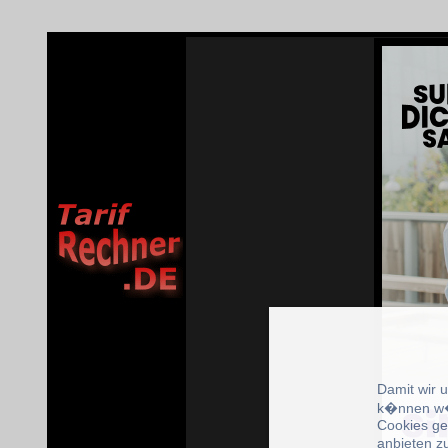
Damit wir 
k�nnen w�
Cookies ge
anbieten z