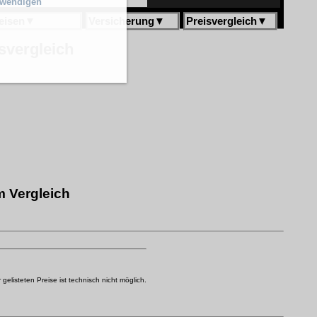
twendigen
eisen
▼
Versicherung
▼
Preisvergleich
▼
svergleich
m Vergleich
elisteten Preise ist technisch nicht möglich.