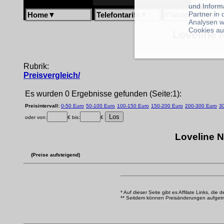
und Inform
Partner in
Home
▼
Telefontarife
▼
Flatratetarife
▼
Analysen w
Cookies au
Loveline 
Rubrik:
Preisvergleich/
Es wurden 0 Ergebnisse gefunden (Seite:1):
Preisintervall:
0-50 Euro
50-100 Euro
100-150 Euro
150-200 Euro
200-300 Euro
3
oder von:
€ bis:
€
Loveline N
(Preise aufsteigend)
* Auf dieser Seite gibt es Affilate Links, die 
** Seitdem können Preisänderungen aufgetrete