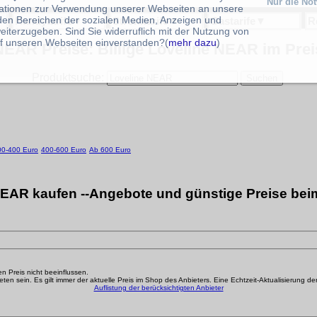
Nur die No
ationen zur Verwendung unserer Webseiten an unsere
 den Bereichen der sozialen Medien, Anzeigen und
Handytarife
▼
Stromtarife
▼
Gastarife
▼
R
eiterzugeben. Sind Sie widerruflich mit der Nutzung von
f unseren Webseiten einverstanden?(
mehr dazu
)
NEAR Preise: Billige Loveline NEAR im Prei
Produktsuche:
00-400 Euro
400-600 Euro
Ab 600 Euro
EAR kaufen --Angebote und günstige Preise bei
den Preis nicht beeinflussen.
n sein. Es gilt immer der aktuelle Preis im Shop des Anbieters. Eine Echtzeit-Aktualisierung der g
Auflistung der berücksichtigten Anbieter