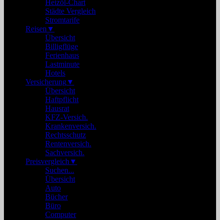
Heizöl-Chart
Städte Vergleich
Stromtarife
Reisen
▼
Übersicht
Billigflüge
Ferienhaus
Lastminute
Hotels
Versicherung
▼
Übersicht
Haftpflicht
Hausrat
KFZ-Versich.
Krankenversich.
Rechtsschutz
Rentenversich.
Sachversich.
Preisvergleich
▼
Suchen...
Übersicht
Auto
Bücher
Büro
Computer