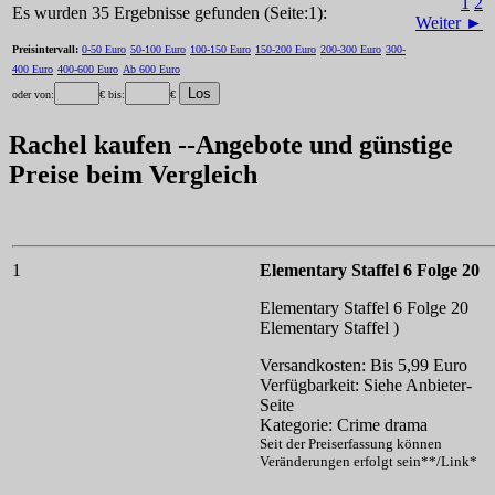
1
2
Es wurden 35 Ergebnisse gefunden (Seite:1):
Weiter ►
Preisintervall:
0-50 Euro
50-100 Euro
100-150 Euro
150-200 Euro
200-300 Euro
300-
400 Euro
400-600 Euro
Ab 600 Euro
oder von:
€ bis:
€
Rachel kaufen --Angebote und günstige
Preise beim Vergleich
1
Elementary Staffel 6 Folge 20
Elementary Staffel 6 Folge 20
Elementary Staffel )
Versandkosten: Bis 5,99 Euro
Verfügbarkeit: Siehe Anbieter-
Seite
Kategorie: Crime drama
Seit der Preiserfassung können
Veränderungen erfolgt sein**/Link*