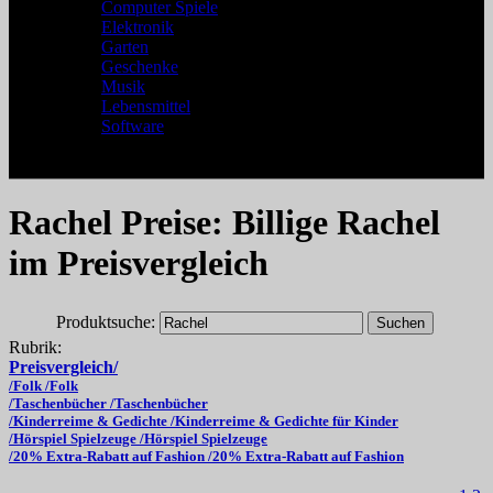
Computer Spiele
Elektronik
Garten
Geschenke
Musik
Lebensmittel
Software
Rachel Preise: Billige Rachel
im Preisvergleich
Produktsuche:
Rubrik:
Preisvergleich/
/Folk /Folk
/Taschenbücher /Taschenbücher
/Kinderreime & Gedichte /Kinderreime & Gedichte für Kinder
/Hörspiel Spielzeuge /Hörspiel Spielzeuge
/20% Extra-Rabatt auf Fashion /20% Extra-Rabatt auf Fashion