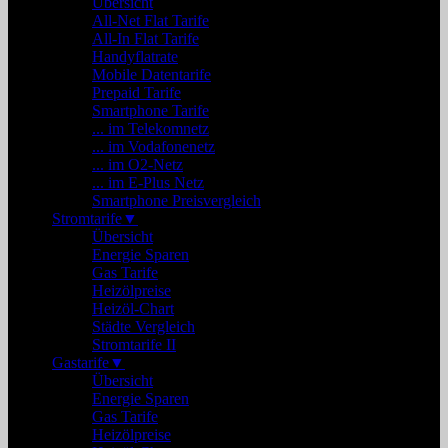
Übersicht
All-Net Flat Tarife
All-In Flat Tarife
Handyflatrate
Mobile Datentarife
Prepaid Tarife
Smartphone Tarife
... im Telekomnetz
... im Vodafonenetz
... im O2-Netz
... im E-Plus Netz
Smartphone Preisvergleich
Stromtarife
▼
Übersicht
Energie Sparen
Gas Tarife
Heizölpreise
Heizöl-Chart
Städte Vergleich
Stromtarife II
Gastarife
▼
Übersicht
Energie Sparen
Gas Tarife
Heizölpreise