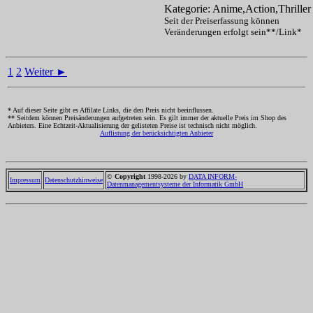
Kategorie: Anime,Action,Thriller
Seit der Preiserfassung können
Veränderungen erfolgt sein**/Link*
1
2
Weiter ►
* Auf dieser Seite gibt es Affilate Links, die den Preis nicht beeinflussen.
** Seitdem können Preisänderungen aufgetreten sein. Es gilt immer der aktuelle Preis im Shop des
Anbieters. Eine Echtzeit-Aktualisierung der gelisteten Preise ist technisch nicht möglich.
Auflistung der berücksichtigten Anbieter
©
Copyright
1998-2026 by
DATA INFORM-
Impressum
Datenschutzhinweise
Datenmanagementsysteme der Informatik GmbH