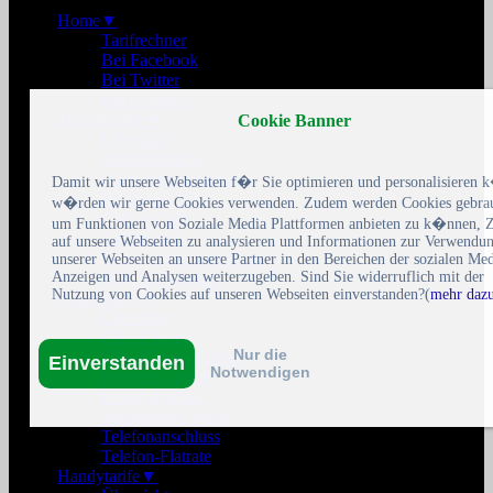
Home
▼
Tarifrechner
Bei Facebook
Bei Twitter
Bei Google+
Telefontarife
▼
Cookie Banner
Übersicht
Auslandstarife
Billiger telefonieren
Damit wir unsere Webseiten f�r Sie optimieren und personalisieren
Billigvorwahl
w�rden wir gerne Cookies verwenden. Zudem werden Cookies gebrau
Call by Call
um Funktionen von Soziale Media Plattformen anbieten zu k�nnen, Z
Callthrough
auf unsere Webseiten zu analysieren und Informationen zur Verwendu
Handytarife ohne Handy
unserer Webseiten an unsere Partner in den Bereichen der sozialen Med
Anzeigen und Analysen weiterzugeben. Sind Sie widerruflich mit der
Telefonanschluss
Nutzung von Cookies auf unseren Webseiten einverstanden?(
mehr daz
Flatratetarife
▼
Übersicht
DSL Flatrate
Nur die
DSL Doppel-Flatrate
Einverstanden
Notwendigen
Festnetz-Flatrate
Handy-Flatrate
Smartphone-Tarife
Telefonanschluss
Telefon-Flatrate
Handytarife
▼