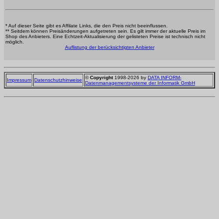
* Auf dieser Seite gibt es Affilate Links, die den Preis nicht beeinflussen.
** Seitdem können Preisänderungen aufgetreten sein. Es gilt immer der aktuelle Preis im
Shop des Anbieters. Eine Echtzeit-Aktualisierung der gelisteten Preise ist technisch nicht
möglich.
Auflistung der berücksichtigten Anbieter
©
Copyright
1998-2026 by
DATA INFORM-
Impressum
Datenschutzhinweise
Datenmanagementsysteme der Informatik GmbH