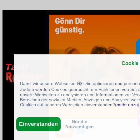
Cookie
Damit wir unsere Webseiten f�r Sie optimieren und person
Zudem werden Cookies gebraucht, um Funktionen von Sozial
unsere Webseiten zu analysieren und Informationen zur Ve
Bereichen der sozialen Medien, Anzeigen und Analysen weite
Cookies auf unseren Webseiten einverstanden?(
mehr dazu
)
Nur die
Einverstanden
Notwendigen