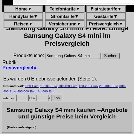
Home
▼
Telefontarife
▼
Flatratetarife
▼
Handytarife
▼
Stromtarife
▼
Gastarife
▼
Reisen
▼
Versicherung
▼
Preisvergleich
▼
Samsung Galaxy S4 mini Preise: Billige
Samsung Galaxy S4 mini im
Preisvergleich
Produktsuche:
Rubrik:
Preisvergleich/
Es wurden 0 Ergebnisse gefunden (Seite:1):
Preisintervall:
0-50 Euro
50-100 Euro
100-150 Euro
150-200 Euro
200-300 Euro
300-
400 Euro
400-600 Euro
Ab 600 Euro
oder von:
€ bis:
€
Samsung Galaxy S4 mini kaufen --Angebote
und günstige Preise beim Vergleich
(Preise aufsteigend)