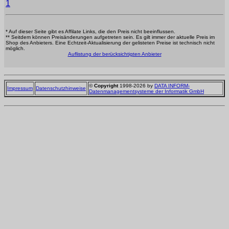
1
* Auf dieser Seite gibt es Affilate Links, die den Preis nicht beeinflussen.
** Seitdem können Preisänderungen aufgetreten sein. Es gilt immer der aktuelle Preis im
Shop des Anbieters. Eine Echtzeit-Aktualisierung der gelisteten Preise ist technisch nicht
möglich.
Auflistung der berücksichtigten Anbieter
©
Copyright
1998-2026 by
DATA INFORM-
Impressum
Datenschutzhinweise
Datenmanagementsysteme der Informatik GmbH