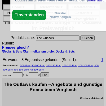
Cookies auf unseren Webseiten einverstanden?(
mehr dazu
)
Home
▼
Telefontarife
▼
Flatratetarife
▼
Handytarife
▼
Stromtarife
▼
Gastarife
▼
Nur die
Einverstanden
Notwendigen
Reisen
▼
Versicherung
▼
Preisvergleich
▼
The Outlaws Preise: Billige The Outlaws
im Preisvergleich
Produktsuche:
Rubrik:
Preisvergleich/
/Decks & Sets /Sammelkartenspiele: Decks & Sets
Es wurden 8 Ergebnisse gefunden (Seite:1):
1
Preisintervall:
0-50 Euro
50-100 Euro
100-150 Euro
150-200 Euro
200-300 Euro
300-
400 Euro
400-600 Euro
Ab 600 Euro
oder von:
€ bis:
€
The Outlaws kaufen --Angebote und günstige
Preise beim Vergleich
(Preise aufsteigend)