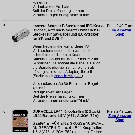
kostenfrei
Verfügbarkeit: Auf Lager
Seit der Preiserfassung können
Veränderungen erfolgt sein**/Link*
5
conecto Adapter F-Stecker auf IEC-Koax-
Preis:2,49 Euro
Buchse, Antennen-Adapter zwischen F-
Zum Amazon
Stecker für Sat-Kabel und IEC-Stecker
Shop
für BK und DVB-T
Wenn heute in die vorhandene TV-
Verkabelung eingegriffen wird, treffen
schnell der traditionelle Koax-
Antennenstecker auf den F-Stecker zum
Schrauben.Da sowohl die Kabel als auch
die Signale identisch sind, reichen als
Lösung sehr simple Adapter, die ledi ...
(Suche nach
conecto Adapter
)
Versandkosten: Ab 30 Euro in der Regel
kostenfrei
Verfügbarkeit: Auf Lager
Seit der Preiserfassung können
Veränderungen erfolgt sein**/Link*
6
DURACELL LR44 Knopfzellen (2 Stück)
Preis:2,49 Euro
LR44 Batterie 1,5 V (A76, V13GA, 76A)
Zum Amazon
Shop
GEEIGNET FÜR EINE GROSSE AUSWAHL
AN GERÄTEN: Duracell LR44 Knopfzellen
1,5 V (A76, V13GA, 76A) sind ideal für Ihre