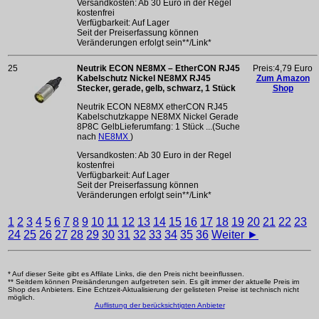
Versandkosten: Ab 30 Euro in der Regel
kostenfrei
Verfügbarkeit: Auf Lager
Seit der Preiserfassung können
Veränderungen erfolgt sein**/Link*
25
Neutrik ECON NE8MX – EtherCON RJ45
Preis:4,79 Euro
Kabelschutz Nickel NE8MX RJ45
Zum Amazon
Stecker, gerade, gelb, schwarz, 1 Stück
Shop
Neutrik ECON NE8MX etherCON RJ45
Kabelschutzkappe NE8MX Nickel Gerade
8P8C GelbLieferumfang: 1 Stück ...(Suche
nach
NE8MX
)
Versandkosten: Ab 30 Euro in der Regel
kostenfrei
Verfügbarkeit: Auf Lager
Seit der Preiserfassung können
Veränderungen erfolgt sein**/Link*
1
2
3
4
5
6
7
8
9
10
11
12
13
14
15
16
17
18
19
20
21
22
23
24
25
26
27
28
29
30
31
32
33
34
35
36
Weiter ►
* Auf dieser Seite gibt es Affilate Links, die den Preis nicht beeinflussen.
** Seitdem können Preisänderungen aufgetreten sein. Es gilt immer der aktuelle Preis im
Shop des Anbieters. Eine Echtzeit-Aktualisierung der gelisteten Preise ist technisch nicht
möglich.
Auflistung der berücksichtigten Anbieter