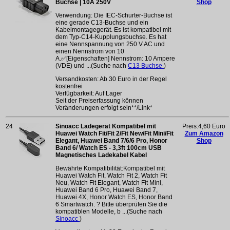
Buchse | 10A 250V
Shop
Verwendung: Die IEC-Schurter-Buchse ist
eine gerade C13-Buchse und ein
Kabelmontagegerät. Es ist kompatibel mit
dem Typ-C14-Kupplungsbuchse. Es hat
eine Nennspannung von 250 V AC und
einen Nennstrom von 10
A.✅[Eigenschaften] Nennstrom: 10 Ampere
(VDE) und ...(Suche nach
C13 Buchse
)
Versandkosten: Ab 30 Euro in der Regel
kostenfrei
Verfügbarkeit: Auf Lager
Seit der Preiserfassung können
Veränderungen erfolgt sein**/Link*
24
Sinoacc Ladegerät Kompatibel mit
Preis:4,60 Euro
Huawei Watch Fit/Fit 2/Fit New/Fit Mini/Fit
Zum Amazon
Elegant, Huawei Band 7/6/6 Pro, Honor
Shop
Band 6/ Watch ES - 3,3ft 100cm USB
Magnetisches Ladekabel Kabel
Bewährte Kompatibilität:Kompatibel mit
Huawei Watch Fit, Watch Fit 2, Watch Fit
Neu, Watch Fit Elegant, Watch Fit Mini,
Huawei Band 6 Pro, Huawei Band 7,
Huawei 4X, Honor Watch ES, Honor Band
6 Smartwatch. ? Bitte überprüfen Sie die
kompatiblen Modelle, b ...(Suche nach
Sinoacc
)