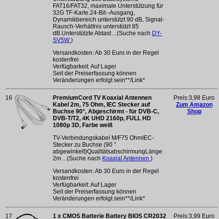
FAT16/FAT32, maximale Unterstützung für
32G TF-Karte.24-Bit--Ausgang,
Dynamikbereich unterstützt 90 dB, Signal-
Rausch-Verhältnis unterstützt 85
dB.Unterstützte Abtast ...(Suche nach
DY-
SV5W
)
Versandkosten: Ab 30 Euro in der Regel
kostenfrei
Verfügbarkeit: Auf Lager
Seit der Preiserfassung können
Veränderungen erfolgt sein**/Link*
16
PremiumCord TV Koaxial Antennen
Preis:3,98 Euro
Kabel 2m, 75 Ohm, IEC Stecker auf
Zum Amazon
Buchse 90°, Abgeschirmt - für DVB-C,
Shop
DVB-T/T2, 4K UHD 2160p, FULL HD
1080p 3D, Farbe weiß
TV-Verbindungskabel M/F75 OhmIEC-
Stecker zu Buchse (90 °
abgewinkelt)QualitätsabschirmungLänge
2m ...(Suche nach
Koaxial Antennen
)
Versandkosten: Ab 30 Euro in der Regel
kostenfrei
Verfügbarkeit: Auf Lager
Seit der Preiserfassung können
Veränderungen erfolgt sein**/Link*
17
1 x CMOS Batterie Battery BIOS CR2032
Preis:3,99 Euro