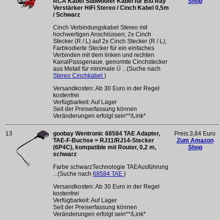
RCA Kabel Subwoofer Kabel für Blu Ray
Shop
Verstärker HiFi Stereo / Cinch Kabel 0,5m
/ Schwarz
Cinch Verbindungskabel Stereo mit
hochwertigen Anschlüssen; 2x Cinch
Stecker (R / L) auf 2x Cinch Stecker (R / L);
Farbkodierte Stecker für ein einfaches
Verbinden mit dem linken und rechten
KanalPassgenaue, genormte Cinchstecker
aus Metall für minimale Ü ...(Suche nach
Stereo Cinchkabel
)
Versandkosten: Ab 30 Euro in der Regel
kostenfrei
Verfügbarkeit: Auf Lager
Seit der Preiserfassung können
Veränderungen erfolgt sein**/Link*
13
goobay Wentronic 68584 TAE Adapter,
Preis:3,84 Euro
TAE-F-Buchse > RJ11/RJ14-Stecker
Zum Amazon
(6P4C), kompatible mit Router, 0,2 m,
Shop
schwarz
Farbe schwarzTechnologie TAEAusführung
...(Suche nach
68584 TAE
)
Versandkosten: Ab 30 Euro in der Regel
kostenfrei
Verfügbarkeit: Auf Lager
Seit der Preiserfassung können
Veränderungen erfolgt sein**/Link*