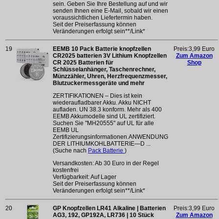
sein. Geben Sie Ihre Bestellung auf und wir
senden Ihnen eine E-Mail, sobald wir einen
voraussichtlichen Liefertermin haben.
Seit der Preiserfassung können
Veränderungen erfolgt sein**/Link*
19
EEMB 10 Pack Batterie knopfzellen
Preis:3,99 Euro
CR2025 batterien 3V Lithium Knopfzellen
Zum Amazon
CR 2025 Batterien für
Shop
Schlüsselanhänger, Taschenrechner,
Münzzähler, Uhren, Herzfrequenzmesser,
Blutzuckermessgeräte und mehr
ZERTIFIKATIONEN – Dies ist kein
wiederaufladbarer Akku. Akku NICHT
aufladen. UN 38.3 konform. Mehr als 400
EEMB Akkumodelle sind UL zertifiziert.
Suchen Sie "MH20555" auf UL für alle
EEMB UL
Zertifizierungsinformationen.ANWENDUNG
DER LITHIUMKOHLBATTERIE—D ...
(Suche nach
Pack Batterie
)
Versandkosten: Ab 30 Euro in der Regel
kostenfrei
Verfügbarkeit: Auf Lager
Seit der Preiserfassung können
Veränderungen erfolgt sein**/Link*
20
GP Knopfzellen LR41 Alkaline | Batterien
Preis:3,99 Euro
AG3, 192, GP192A, LR736 | 10 Stück
Zum Amazon