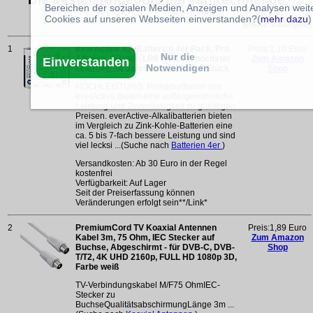
Bereichen der sozialen Medien, Anzeigen und Analysen weite
Cookies auf unseren Webseiten einverstanden?(
mehr dazu
)
(Preise aufsteigend)
1
everActive AA Batterien 4er Pack, Pro
Preis:1,10 Euro
Nur die
Alkaline, Mignon LR6 R6 1.5V, höchster
Zum Amazon
Einverstanden
Notwendigen
Leistung, 10 Jahre Haltbarkeit, 4 Stück
Shop
HOCHLEISTUNG: Primärbatterien von
everActive bieten eine außergewöhnliche
Leistung und Zuverlässigkeit zu günstigen
Preisen. everActive-Alkalibatterien bieten
im Vergleich zu Zink-Kohle-Batterien eine
ca. 5 bis 7-fach bessere Leistung und sind
viel lecksi ...(Suche nach
Batterien 4er
)
Versandkosten: Ab 30 Euro in der Regel
kostenfrei
Verfügbarkeit: Auf Lager
Seit der Preiserfassung können
Veränderungen erfolgt sein**/Link*
2
PremiumCord TV Koaxial Antennen
Preis:1,89 Euro
Kabel 3m, 75 Ohm, IEC Stecker auf
Zum Amazon
Buchse, Abgeschirmt - für DVB-C, DVB-
Shop
T/T2, 4K UHD 2160p, FULL HD 1080p 3D,
Farbe weiß
TV-Verbindungskabel M/F75 OhmIEC-
Stecker zu
BuchseQualitätsabschirmungLänge 3m ...