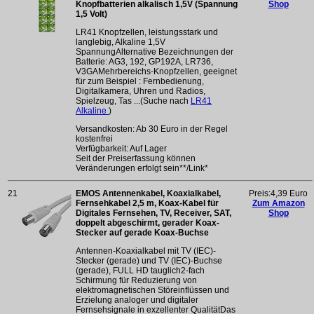
Knopfbatterien alkalisch 1,5V (Spannung
Shop
1,5 Volt)
LR41 Knopfzellen, leistungsstark und
langlebig, Alkaline 1,5V
SpannungAlternative Bezeichnungen der
Batterie: AG3, 192, GP192A, LR736,
V3GAMehrbereichs-Knopfzellen, geeignet
für zum Beispiel : Fernbedienung,
Digitalkamera, Uhren und Radios,
Spielzeug, Tas ...(Suche nach
LR41
Alkaline
)
Versandkosten: Ab 30 Euro in der Regel
kostenfrei
Verfügbarkeit: Auf Lager
Seit der Preiserfassung können
Veränderungen erfolgt sein**/Link*
21
EMOS Antennenkabel, Koaxialkabel,
Preis:4,39 Euro
Fernsehkabel 2,5 m, Koax-Kabel für
Zum Amazon
Digitales Fernsehen, TV, Receiver, SAT,
Shop
doppelt abgeschirmt, gerader Koax-
Stecker auf gerade Koax-Buchse
Antennen-Koaxialkabel mit TV (IEC)-
Stecker (gerade) und TV (IEC)-Buchse
(gerade), FULL HD tauglich2-fach
Schirmung für Reduzierung von
elektromagnetischen Störeinflüssen und
Erzielung analoger und digitaler
Fernsehsignale in exzellenter QualitätDas