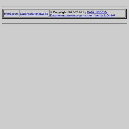
©
Copyright
1998-2026 by
DATA INFORM-
Impressum
Datenschutzhinweise
Datenmanagementsysteme der Informatik GmbH