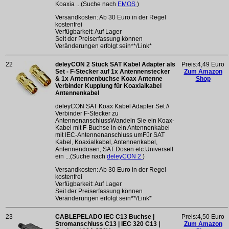
Koaxia ...(Suche nach
EMOS
)
Versandkosten: Ab 30 Euro in der Regel
kostenfrei
Verfügbarkeit: Auf Lager
Seit der Preiserfassung können
Veränderungen erfolgt sein**/Link*
22
deleyCON 2 Stück SAT Kabel Adapter als
Preis:4,49 Euro
Set - F-Stecker auf 1x Antennenstecker
Zum Amazon
& 1x Antennenbuchse Koax Antenne
Shop
Verbinder Kupplung für Koaxialkabel
Antennenkabel
deleyCON SAT Koax Kabel Adapter Set //
Verbinder F-Stecker zu
AntennenanschlussWandeln Sie ein Koax-
Kabel mit F-Buchse in ein Antennenkabel
mit IEC-Antennenanschluss umFür SAT
Kabel, Koaxialkabel, Antennenkabel,
Antennendosen, SAT Dosen etc.Universell
ein ...(Suche nach
deleyCON 2
)
Versandkosten: Ab 30 Euro in der Regel
kostenfrei
Verfügbarkeit: Auf Lager
Seit der Preiserfassung können
Veränderungen erfolgt sein**/Link*
23
CABLEPELADO IEC C13 Buchse |
Preis:4,50 Euro
Stromanschluss C13 | IEC 320 C13 |
Zum Amazon