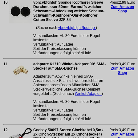
10
vbncvbfghfgh Sponge Kopfhörer Sleeve
Preis:2,99 Euro
Durchmesser 50mm Earmuffs weicher
Zum Amazon
Schwamm-Abdeckung weicher Schaum-
Shop
Schwamm-Kopfhörer-Ohr-Kopfhörer
Cotton Sleeve JZF-84
...(Suche nach
vbncvbfghfgh Sponge
)
Versandkosten: Ab 30 Euro in der Regel
kostenfrei
Verfügbarkeit: Auf Lager
Seit der Preiserfassung können
Veränderungen erfolgt sein**/Link*
11
adaptare 61310 Winkel-Adapter 90° SMA-
Preis:3,49 Euro
Stecker auf SMA-Buchse
Zum Amazon
Shop
Adapter zum Abwinkeln eines SMA-
Anschlusses, z.B. an schwer erreichbaren
Antennenanschlüssen.Männlicher SMA-
SteckerWeibliche SMA-BuchseKomplett
vergoldet ...(Suche nach
Winkel-Adapter
)
Versandkosten: Ab 30 Euro in der Regel
kostenfrei
Verfügbarkeit: Auf Lager
Seit der Preiserfassung können
Veränderungen erfolgt sein**/Link*
12
Goobay 50097 Stereo Cinchkabel 0,5m /
Preis:3,49 Euro
2x Cinch-Stecker auf 2x Cinchstecker /
Zum Amazon