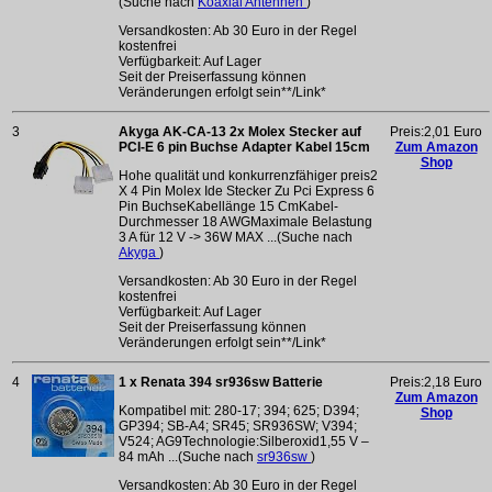
(Suche nach
Koaxial Antennen
)
Versandkosten: Ab 30 Euro in der Regel
kostenfrei
Verfügbarkeit: Auf Lager
Seit der Preiserfassung können
Veränderungen erfolgt sein**/Link*
3
Akyga AK-CA-13 2x Molex Stecker auf
Preis:2,01 Euro
PCI-E 6 pin Buchse Adapter Kabel 15cm
Zum Amazon
Shop
Hohe qualität und konkurrenzfähiger preis2
X 4 Pin Molex Ide Stecker Zu Pci Express 6
Pin BuchseKabellänge 15 CmKabel-
Durchmesser 18 AWGMaximale Belastung
3 A für 12 V -> 36W MAX ...(Suche nach
Akyga
)
Versandkosten: Ab 30 Euro in der Regel
kostenfrei
Verfügbarkeit: Auf Lager
Seit der Preiserfassung können
Veränderungen erfolgt sein**/Link*
4
1 x Renata 394 sr936sw Batterie
Preis:2,18 Euro
Zum Amazon
Kompatibel mit: 280-17; 394; 625; D394;
Shop
GP394; SB-A4; SR45; SR936SW; V394;
V524; AG9Technologie:Silberoxid1,55 V –
84 mAh ...(Suche nach
sr936sw
)
Versandkosten: Ab 30 Euro in der Regel