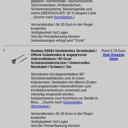
digitalen Thermometer, Taschenrechner,
Taschenlampen, Armbanduhren,
Sicherheitssysteme, Medizingeräte und
mehrLEBENSDAUER: 50 % längere Lebe
...(Suche nach
Knopfzellen
)
Versandkosten: Ab 30 Euro in der Regel
kostenfrei
Verfügbarkeit: Auf Lager
Seit der Preiserfassung können
Veränderungen erfolgt sein**/Link*
7
Goobay 50083 Gewinkeltes Stromkabel /
Preis:2,79 Euro
Offene Kabelenden & angepresste
Zum Amazon
Aderendhülsen / 90 Grad
Shop
Schutzkontaktstecker / Universelles
Netzkabel / Schwarz / 2m
Stromkabel mit abgewinkeltem 90°
Schutzkontaktstecker und 3x losen
Kabelenden. Netzkabel mit offenen Enden
und angepressten Aderendhülsen zum
KonfektionierenKann universell und
vielseitig eingesetzt werden,
beispielsweise zum Anschluss an Geräte in
Büro, ...(Suche nach
Gewinkeltes
Stromkabel
)
Versandkosten: Ab 30 Euro in der Regel
kostenfrei
Verfügbarkeit: Auf Lager
Seit der Preiserfassung können