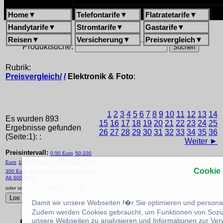
Home
▼
Telefontarife
▼
Flatratetarife
▼
Handytarife
▼
Stromtarife
▼
Gastarife
▼
Reisen
▼
Versicherung
▼
Preisvergleich
▼
Produktsuche:
Rubrik:
Preisvergleich/
/
Elektronik & Foto
:
1
2
3
4
5
6
7
8
9
10
11
12
13
14
Es wurden 893
15
16
17
18
19
20
21
22
23
24
25
Ergebnisse gefunden
26
27
28
29
30
31
32
33
34
35
36
(Seite:1): :
Weiter ►
Preisintervall:
0-50 Euro
50-100
Euro
100-150 Euro
150-200 Euro
200-
Cookie
300 Euro
300-400 Euro
400-600 Euro
Ab 600 Euro
oder von:
€ bis:
€
Damit wir unsere Webseiten f�r Sie optimieren und person
Zudem werden Cookies gebraucht, um Funktionen von Sozial
unsere Webseiten zu analysieren und Informationen zur Ve
Die besten Angebote bei Tarifrechner.de