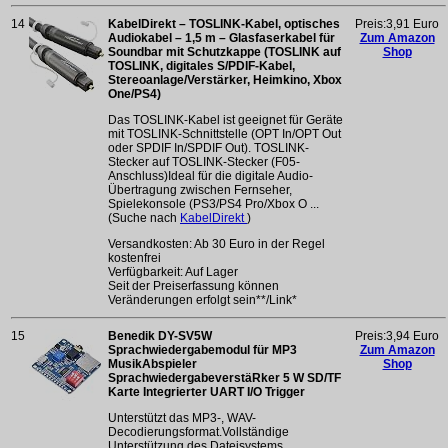
14
KabelDirekt – TOSLINK-Kabel, optisches
Preis:3,91 Euro
Audiokabel – 1,5 m – Glasfaserkabel für
Zum Amazon
Soundbar mit Schutzkappe (TOSLINK auf
Shop
TOSLINK, digitales S/PDIF-Kabel,
Stereoanlage/Verstärker, Heimkino, Xbox
One/PS4)
Das TOSLINK-Kabel ist geeignet für Geräte
mit TOSLINK-Schnittstelle (OPT In/OPT Out
oder SPDIF In/SPDIF Out). TOSLINK-
Stecker auf TOSLINK-Stecker (F05-
Anschluss)Ideal für die digitale Audio-
Übertragung zwischen Fernseher,
Spielekonsole (PS3/PS4 Pro/Xbox O ...
(Suche nach
KabelDirekt
)
Versandkosten: Ab 30 Euro in der Regel
kostenfrei
Verfügbarkeit: Auf Lager
Seit der Preiserfassung können
Veränderungen erfolgt sein**/Link*
15
Benedik DY-SV5W
Preis:3,94 Euro
Sprachwiedergabemodul für MP3
Zum Amazon
MusikAbspieler
Shop
SprachwiedergabeverstäRker 5 W SD/TF
Karte Integrierter UART I/O Trigger
Unterstützt das MP3-, WAV-
Decodierungsformat.Vollständige
Unterstützung des Dateisystems