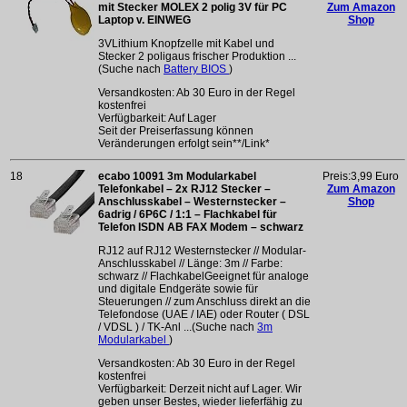
mit Stecker MOLEX 2 polig 3V für PC
Zum Amazon
Laptop v. EINWEG
Shop
3VLithium Knopfzelle mit Kabel und
Stecker 2 poligaus frischer Produktion ...
(Suche nach
Battery BIOS
)
Versandkosten: Ab 30 Euro in der Regel
kostenfrei
Verfügbarkeit: Auf Lager
Seit der Preiserfassung können
Veränderungen erfolgt sein**/Link*
18
ecabo 10091 3m Modularkabel
Preis:3,99 Euro
Telefonkabel – 2x RJ12 Stecker –
Zum Amazon
Anschlusskabel – Westernstecker –
Shop
6adrig / 6P6C / 1:1 – Flachkabel für
Telefon ISDN AB FAX Modem – schwarz
RJ12 auf RJ12 Westernstecker // Modular-
Anschlusskabel // Länge: 3m // Farbe:
schwarz // FlachkabelGeeignet für analoge
und digitale Endgeräte sowie für
Steuerungen // zum Anschluss direkt an die
Telefondose (UAE / IAE) oder Router ( DSL
/ VDSL ) / TK-Anl ...(Suche nach
3m
Modularkabel
)
Versandkosten: Ab 30 Euro in der Regel
kostenfrei
Verfügbarkeit: Derzeit nicht auf Lager. Wir
geben unser Bestes, wieder lieferfähig zu