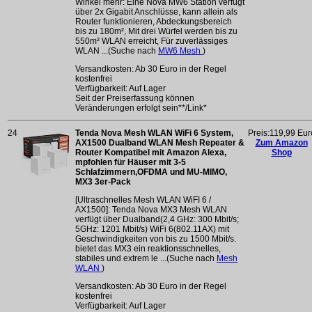
Winkel mehr: Eine Nova MW6 Station verfügt
über 2x Gigabit Anschlüsse, kann allein als
Router funktionieren, Abdeckungsbereich
bis zu 180m², Mit drei Würfel werden bis zu
550m² WLAN erreicht, Für zuverlässiges
WLAN ...(Suche nach
MW6 Mesh
)
Versandkosten: Ab 30 Euro in der Regel
kostenfrei
Verfügbarkeit: Auf Lager
Seit der Preiserfassung können
Veränderungen erfolgt sein**/Link*
24
Tenda Nova Mesh WLAN WiFi 6 System,
Preis:119,99 Eur
AX1500 Dualband WLAN Mesh Repeater &
Zum Amazon
Router Kompatibel mit Amazon Alexa,
Shop
mpfohlen für Häuser mit 3-5
Schlafzimmern,OFDMA und MU-MIMO,
MX3 3er-Pack
[Ultraschnelles Mesh WLAN WiFI 6 /
AX1500]: Tenda Nova MX3 Mesh WLAN
verfügt über Dualband(2,4 GHz: 300 Mbit/s;
5GHz: 1201 Mbit/s) WiFi 6(802.11AX) mit
Geschwindigkeiten von bis zu 1500 Mbit/s.
bietet das MX3 ein reaktionsschnelles,
stabiles und extrem le ...(Suche nach
Mesh
WLAN
)
Versandkosten: Ab 30 Euro in der Regel
kostenfrei
Verfügbarkeit: Auf Lager