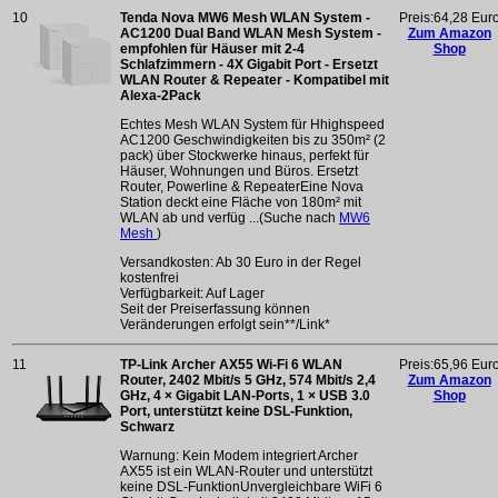
10
Tenda Nova MW6 Mesh WLAN System -
Preis:64,28 Eur
AC1200 Dual Band WLAN Mesh System -
Zum Amazon
empfohlen für Häuser mit 2-4
Shop
Schlafzimmern - 4X Gigabit Port - Ersetzt
WLAN Router & Repeater - Kompatibel mit
Alexa-2Pack
Echtes Mesh WLAN System für Hhighspeed
AC1200 Geschwindigkeiten bis zu 350m² (2
pack) über Stockwerke hinaus, perfekt für
Häuser, Wohnungen und Büros. Ersetzt
Router, Powerline & RepeaterEine Nova
Station deckt eine Fläche von 180m² mit
WLAN ab und verfüg ...(Suche nach
MW6
Mesh
)
Versandkosten: Ab 30 Euro in der Regel
kostenfrei
Verfügbarkeit: Auf Lager
Seit der Preiserfassung können
Veränderungen erfolgt sein**/Link*
11
TP-Link Archer AX55 Wi-Fi 6 WLAN
Preis:65,96 Eur
Router, 2402 Mbit/s 5 GHz, 574 Mbit/s 2,4
Zum Amazon
GHz, 4 × Gigabit LAN-Ports, 1 × USB 3.0
Shop
Port, unterstützt keine DSL-Funktion,
Schwarz
Warnung: Kein Modem integriert Archer
AX55 ist ein WLAN-Router und unterstützt
keine DSL-FunktionUnvergleichbare WiFi 6