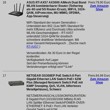
16
ASUS RT-AX57 AX3000 AiMesh Dual Band
Preis:79,90 Eur
WLAN kombinierbarer Router (Tethering
Zum Amazon
als 4G und 5G Router-Ersatz, WiFi 6, 1024-
Shop
QAM, AiProtection, MU-MIMO, OFDMA,
App-Steuerung)
WiFi-Standard der neuen Generation –
Unterstützt den 802.11ax WiFi-Standard für
mehr Effizienz und Durchsatz.Ultra-schnelle
WLAN-Geschwindigkeit – RT-AX57
unterstützt 1024-QAM für drastisch
schnellere drahtlose Verbindungen. Mit
einer Gesamt-Netzwerkgesch ...(Suche nach
RT-AX57
)
Versandkosten: Ab 30 Euro in der Regel
kostenfrei
Verfügbarkeit: Auf Lager
Seit der Preiserfassung können
Veränderungen erfolgt sein**/Link*
17
NETGEAR GS308EP PoE Switch 8 Port
Preis:84,99 Eur
Gigabit Ethernet LAN Switch PoE+ 62W
Zum Amazon
Plus (Managed Netzwerk Switch PoE mit
Shop
IGMP Snooping, QoS, VLAN, lüfterloses
Metallgehäuse), Schwarz
NETZWERKANSCHLUSSKONFIGURATION:
8 Gigabit Port (10/100/1000 MBit/s) RJ45
LAN Splitter Ethernet SwitchPOWER-OVER-
ETHERNET: 8 PoE+ Port LAN Verteiler
Gigabit Switch mit 62W