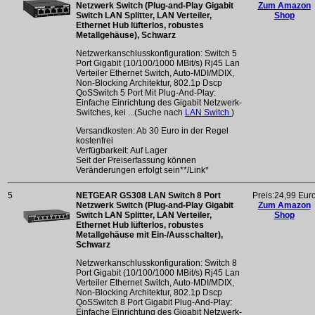
Netzwerk Switch (Plug-and-Play Gigabit
Zum Amazon
Switch LAN Splitter, LAN Verteiler,
Shop
Ethernet Hub lüfterlos, robustes
Metallgehäuse), Schwarz
Netzwerkanschlusskonfiguration: Switch 5
Port Gigabit (10/100/1000 MBit/s) Rj45 Lan
Verteiler Ethernet Switch, Auto-MDI/MDIX,
Non-Blocking Architektur, 802.1p Dscp
QoSSwitch 5 Port Mit Plug-And-Play:
Einfache Einrichtung des Gigabit Netzwerk-
Switches, kei ...(Suche nach
LAN Switch
)
Versandkosten: Ab 30 Euro in der Regel
kostenfrei
Verfügbarkeit: Auf Lager
Seit der Preiserfassung können
Veränderungen erfolgt sein**/Link*
5
NETGEAR GS308 LAN Switch 8 Port
Preis:24,99 Eur
Netzwerk Switch (Plug-and-Play Gigabit
Zum Amazon
Switch LAN Splitter, LAN Verteiler,
Shop
Ethernet Hub lüfterlos, robustes
Metallgehäuse mit Ein-/Ausschalter),
Schwarz
Netzwerkanschlusskonfiguration: Switch 8
Port Gigabit (10/100/1000 MBit/s) Rj45 Lan
Verteiler Ethernet Switch, Auto-MDI/MDIX,
Non-Blocking Architektur, 802.1p Dscp
QoSSwitch 8 Port Gigabit Plug-And-Play:
Einfache Einrichtung des Gigabit Netzwerk-