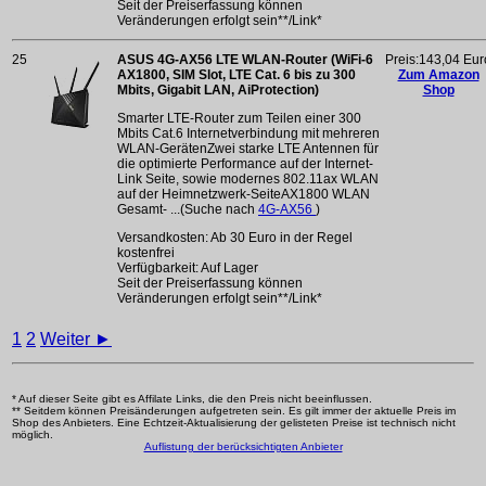
Seit der Preiserfassung können
Veränderungen erfolgt sein**/Link*
25
ASUS 4G-AX56 LTE WLAN-Router (WiFi-6
Preis:143,04 Eur
AX1800, SIM Slot, LTE Cat. 6 bis zu 300
Zum Amazon
Mbits, Gigabit LAN, AiProtection)
Shop
Smarter LTE-Router zum Teilen einer 300
Mbits Cat.6 Internetverbindung mit mehreren
WLAN-GerätenZwei starke LTE Antennen für
die optimierte Performance auf der Internet-
Link Seite, sowie modernes 802.11ax WLAN
auf der Heimnetzwerk-SeiteAX1800 WLAN
Gesamt- ...(Suche nach
4G-AX56
)
Versandkosten: Ab 30 Euro in der Regel
kostenfrei
Verfügbarkeit: Auf Lager
Seit der Preiserfassung können
Veränderungen erfolgt sein**/Link*
1
2
Weiter ►
* Auf dieser Seite gibt es Affilate Links, die den Preis nicht beeinflussen.
** Seitdem können Preisänderungen aufgetreten sein. Es gilt immer der aktuelle Preis im
Shop des Anbieters. Eine Echtzeit-Aktualisierung der gelisteten Preise ist technisch nicht
möglich.
Auflistung der berücksichtigten Anbieter