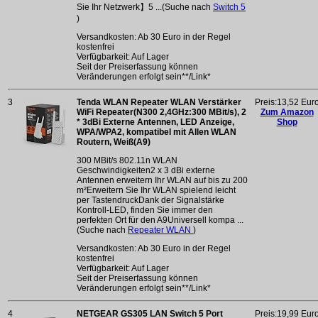
Sie Ihr Netzwerk】5 ...(Suche nach
Switch 5
)
Versandkosten: Ab 30 Euro in der Regel
kostenfrei
Verfügbarkeit: Auf Lager
Seit der Preiserfassung können
Veränderungen erfolgt sein**/Link*
3
Tenda WLAN Repeater WLAN Verstärker
Preis:13,52 Eur
WiFi Repeater(N300 2,4GHz:300 MBit/s), 2
Zum Amazon
* 3dBi Externe Antennen, LED Anzeige,
Shop
WPA/WPA2, kompatibel mit Allen WLAN
Routern, Weiß(A9)
300 MBit/s 802.11n WLAN
Geschwindigkeiten2 x 3 dBi externe
Antennen erweitern Ihr WLAN auf bis zu 200
m²Erweitern Sie Ihr WLAN spielend leicht
per TastendruckDank der Signalstärke
Kontroll-LED, finden Sie immer den
perfekten Ort für den A9Universell kompa ...
(Suche nach
Repeater WLAN
)
Versandkosten: Ab 30 Euro in der Regel
kostenfrei
Verfügbarkeit: Auf Lager
Seit der Preiserfassung können
Veränderungen erfolgt sein**/Link*
4
NETGEAR GS305 LAN Switch 5 Port
Preis:19,99 Eur