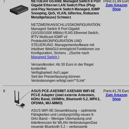
7
NETGEAR GS308E Managed Switch 8 Port
Preis:31,99 Eur
Gigabit Ethernet LAN Switch Plus (Plug-
Zum Amazon
and-Play Netzwerk Switch Managed, IGMP
Shop
Snooping, QoS, VLAN, lüfterlos, Robustes
Metallgehäuse) Schwarz
NETZWERKANSCHLUSSKONFIGURATION:
Managed Switch 8 Port Gigabit
(10/100/1000 MBit/s) RJ45 Ethernet Switch,
IPTV Multicast IGMP v3
ProtokollKONFIGURATION UND
STEUERUNG: Managementsoftware mit
intuitiver WebGUI ermöglicht Funktionen zur
Konfiguration, Sicheru ...(Suche nach
Managed Switch
)
Versandkosten: Ab 30 Euro in der Regel
kostenfrei
Verfügbarkeit: Auf Lager
Seit der Preiserfassung können
Veränderungen erfolgt sein**/Link*
8
ASUS PCE-AXE59BT AXE5400 WiFi 6E
Preis:41,76 Eur
PCI-E Adapter (zwei externe Antennen,
Zum Amazon
6GHz Band, 160MHz, Bluetooth 5.2, WPA3,
Shop
OFDMA, MU-MIMO)
ASUS WiFi 6E Gesamtlösung – optimierte
Fähigkeiten und LeistungVöllig neues 6-
GHz-Band – Weniger Überlastung und
Interferenzen für WLAN-VerbindungenDas
neueste Bluetooth 5.2 – verbesserte