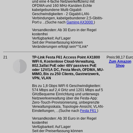
und eine 4-fache Netzwerkeffizienz mit
OFDMA und 160 MHz-Kanälen.Echte
kabelgebundene Multi-Gigabit-
Geschwindigkeiten - 2 Gigabit-LAN-
Verbindungen, kabelgebundener 2,5-Gbit/s-
Port u ...(Suche nach
Gaming AX3000
)
Versandkosten: Ab 30 Euro in der Regel
kostenfrei
Verfügbarkeit: Auf Lager
Seit der Preiserfassung können
Veränderungen erfolgt sein**/Link*
21
TP-Link Festa F61 Access Point AX1800
Preis:98,17 Eur
WiFi 6, Kostenlose Cloud-Verwaltung,
Zum Amazon
802.3af/at PoE oder 48V passives PoE
Shop
oder 12V/1A DC, Festa Mesh, OFDMA, MU-
MIMO, Bis zu 250 Clients, Gastnetzwerk,
VPN, VLAN
Bis zu 1,8 Gbps WiFi 6 Geschwindigkeiten:
574 Mbps auf 2,4 GHz und 1201 Mbps auf 5
GHzBequeme Einrichtung und unterwegs
Netzwerkverwaltung über die Festa-App:
Zero-Touch-Provisionierung, unbegrenzte
Verwaltungsskala, Topologie-Ansicht, VLAN-
Einstellungen, ...(Suche nach
Festa F61
)
Versandkosten: Ab 30 Euro in der Regel
kostenfrei
Verfügbarkeit: Auf Lager
Seit der Preiserfassung können