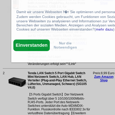
6dBi Antenne, Plug&Play, Access Point
Shop
Modus, WPA2, USB 2.0, für
PC/Desktop/Laptop, unterstützt
Damit wir unsere Webseiten f�r Sie optimieren und person
Windows7/10/11/Linux 3.10+
Zudem werden Cookies gebraucht, um Funktionen von Sozial
unsere Webseiten zu analysieren und Informationen zur Ve
【AX300 Wi-Fi 6 WLAN Stick】Unterstützt
Bereichen der sozialen Medien, Anzeigen und Analysen weite
die Wi-Fi 6-Technologie der nächsten
Generation mit einer Übertragungsrate von
Cookies auf unseren Webseiten einverstanden?(
mehr dazu
)
286Mbit/s auf dem 2,4GHz Band, die sich
gut für HD-Video, Spiele, Musik, Skype
eignet; Der WLANUSB-Adapter unterstützt
Nur die
nur ein einzelnes F ...(Suche nach
AX300
)
Einverstanden
Notwendigen
Versandkosten: Ab 30 Euro in der Regel
kostenfrei
Verfügbarkeit: Auf Lager
Seit der Preiserfassung können
Veränderungen erfolgt sein**/Link*
2
Tenda LAN Switch 5 Port Gigabit Switch
Preis:8,99 Euro
Mini Netzwerk Switch, LAN Hub, LAN
Zum Amazon
Verteiler (Plug-and-Play Ethernet Switch,
Shop
Lüfterlos, Unmanaged, Schwarz) (SG105
V4.0)
【5 Ports Gigabit Switch】Der Netzwerk
Switch verfügt über 5 10/100/1000Mbit/s-
RJ45-Ports. Jeder Port des Netzwerk-
Switches unterstützt die Auto-MDI/MDIX-
Funktion. Flusskontrolle nach IEEE802.3x für
verlustfreie Datenübertragung【Erweitern