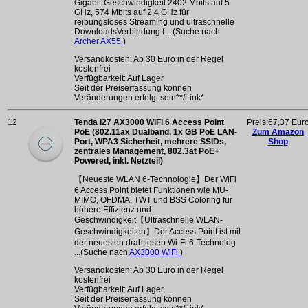
Gigabit-Geschwindigkeit 2402 Mbits auf 5
GHz, 574 Mbits auf 2,4 GHz für
reibungsloses Streaming und ultraschnelle
DownloadsVerbindung f ...(Suche nach
Archer AX55
)
Versandkosten: Ab 30 Euro in der Regel
kostenfrei
Verfügbarkeit: Auf Lager
Seit der Preiserfassung können
Veränderungen erfolgt sein**/Link*
12
Tenda i27 AX3000 WiFi 6 Access Point
Preis:67,37 Eur
PoE (802.11ax Dualband, 1x GB PoE LAN-
Zum Amazon
Port, WPA3 Sicherheit, mehrere SSIDs,
Shop
zentrales Management, 802.3at PoE+
Powered, inkl. Netzteil)
【Neueste WLAN 6-Technologie】Der WiFi
6 Access Point bietet Funktionen wie MU-
MIMO, OFDMA, TWT und BSS Coloring für
höhere Effizienz und
Geschwindigkeit【Ultraschnelle WLAN-
Geschwindigkeiten】Der Access Point ist mit
der neuesten drahtlosen Wi-Fi 6-Technolog
...(Suche nach
AX3000 WiFi
)
Versandkosten: Ab 30 Euro in der Regel
kostenfrei
Verfügbarkeit: Auf Lager
Seit der Preiserfassung können