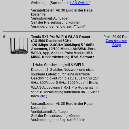
Switches, ...(Suche nach
LAN Switch
)
Versandkosten: Ab 30 Euro in der Regel
kostenfrei
Verfügbarkeit: Auf Lager
Seit der Preiserfassung können
Veränderungen erfolgt sein**/Link*
6
Tenda RX1 Pro Wi-Fi 6 WLAN Router
Preis:29,99 Eur
(AX1500 Dualband 5GHz:
Zum Amazon
1201Mbps+2.4GHz: 300Mbps) 5 * 6dBi
Shop
Antennen, 10/100 Mbps-LAN/WAN-Port,
WPA3, App, Access Point Modus, MU-
MIMO, Kindersicherung, IPv6, Schwarz
【Hohe Geschwindigkeit & WiFi 6
Dualband】Stabiles Netzwerk und nicht
spürbare Latenz durch eine drahtlose
Geschwindigkeit von bis zu 1501Mbit/s (2,4
GHz: 300Mbps; 5 GHz: 1201Mbps)【Breite
WLAN-Abdeckung】RX1 Pro Router ist mit
5*6dBi Hochleistungsantennen un ...(Suche
nach
Pro
)
Versandkosten: Ab 30 Euro in der Regel
kostenfrei
Verfügbarkeit: Auf Lager
Seit der Preiserfassung können
Veränderungen erfolgt sein**/Link*