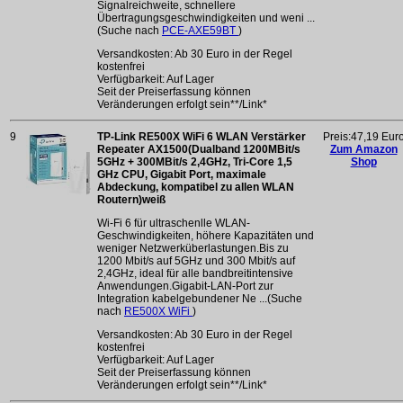
Signalreichweite, schnellere
Übertragungsgeschwindigkeiten und weni ...
(Suche nach
PCE-AXE59BT
)
Versandkosten: Ab 30 Euro in der Regel
kostenfrei
Verfügbarkeit: Auf Lager
Seit der Preiserfassung können
Veränderungen erfolgt sein**/Link*
9
TP-Link RE500X WiFi 6 WLAN Verstärker
Preis:47,19 Eur
Repeater AX1500(Dualband 1200MBit/s
Zum Amazon
5GHz + 300MBit/s 2,4GHz, Tri-Core 1,5
Shop
GHz CPU, Gigabit Port, maximale
Abdeckung, kompatibel zu allen WLAN
Routern)weiß
Wi-Fi 6 für ultraschenlle WLAN-
Geschwindigkeiten, höhere Kapazitäten und
weniger Netzwerküberlastungen.Bis zu
1200 Mbit/s auf 5GHz und 300 Mbit/s auf
2,4GHz, ideal für alle bandbreitintensive
Anwendungen.Gigabit-LAN-Port zur
Integration kabelgebundener Ne ...(Suche
nach
RE500X WiFi
)
Versandkosten: Ab 30 Euro in der Regel
kostenfrei
Verfügbarkeit: Auf Lager
Seit der Preiserfassung können
Veränderungen erfolgt sein**/Link*