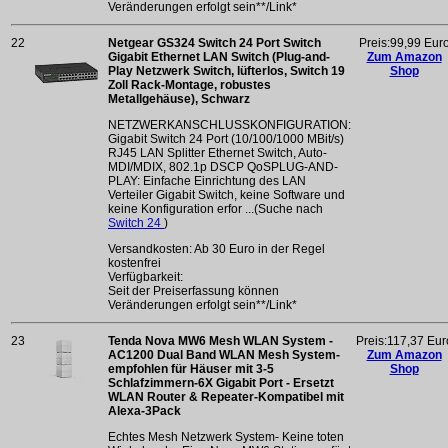
Veränderungen erfolgt sein**/Link*
22
Netgear GS324 Switch 24 Port Switch
Preis:99,99 Eur
Gigabit Ethernet LAN Switch (Plug-and-
Zum Amazon
Play Netzwerk Switch, lüfterlos, Switch 19
Shop
Zoll Rack-Montage, robustes
Metallgehäuse), Schwarz
NETZWERKANSCHLUSSKONFIGURATION:
Gigabit Switch 24 Port (10/100/1000 MBit/s)
RJ45 LAN Splitter Ethernet Switch, Auto-
MDI/MDIX, 802.1p DSCP QoSPLUG-AND-
PLAY: Einfache Einrichtung des LAN
Verteiler Gigabit Switch, keine Software und
keine Konfiguration erfor ...(Suche nach
Switch 24
)
Versandkosten: Ab 30 Euro in der Regel
kostenfrei
Verfügbarkeit:
Seit der Preiserfassung können
Veränderungen erfolgt sein**/Link*
23
Tenda Nova MW6 Mesh WLAN System -
Preis:117,37 Eur
AC1200 Dual Band WLAN Mesh System-
Zum Amazon
empfohlen für Häuser mit 3-5
Shop
Schlafzimmern-6X Gigabit Port - Ersetzt
WLAN Router & Repeater-Kompatibel mit
Alexa-3Pack
Echtes Mesh Netzwerk System- Keine toten