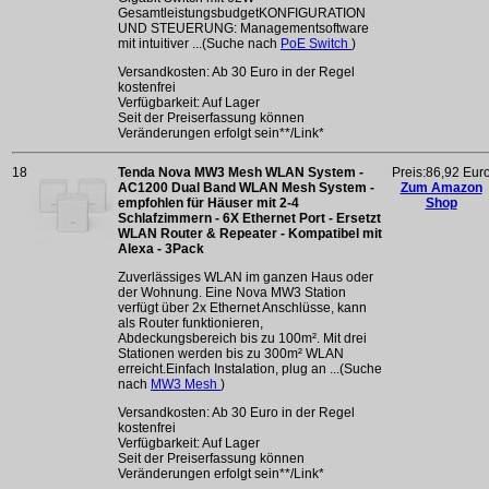
GesamtleistungsbudgetKONFIGURATION
UND STEUERUNG: Managementsoftware
mit intuitiver ...(Suche nach
PoE Switch
)
Versandkosten: Ab 30 Euro in der Regel
kostenfrei
Verfügbarkeit: Auf Lager
Seit der Preiserfassung können
Veränderungen erfolgt sein**/Link*
18
Tenda Nova MW3 Mesh WLAN System -
Preis:86,92 Eur
AC1200 Dual Band WLAN Mesh System -
Zum Amazon
empfohlen für Häuser mit 2-4
Shop
Schlafzimmern - 6X Ethernet Port - Ersetzt
WLAN Router & Repeater - Kompatibel mit
Alexa - 3Pack
Zuverlässiges WLAN im ganzen Haus oder
der Wohnung. Eine Nova MW3 Station
verfügt über 2x Ethernet Anschlüsse, kann
als Router funktionieren,
Abdeckungsbereich bis zu 100m². Mit drei
Stationen werden bis zu 300m² WLAN
erreicht.Einfach Instalation, plug an ...(Suche
nach
MW3 Mesh
)
Versandkosten: Ab 30 Euro in der Regel
kostenfrei
Verfügbarkeit: Auf Lager
Seit der Preiserfassung können
Veränderungen erfolgt sein**/Link*