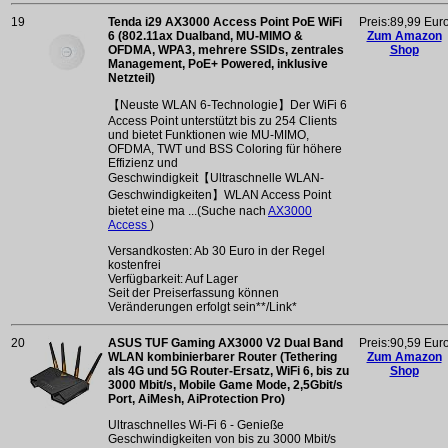
19
Tenda i29 AX3000 Access Point PoE WiFi
Preis:89,99 Eur
6 (802.11ax Dualband, MU-MIMO &
Zum Amazon
OFDMA, WPA3, mehrere SSIDs, zentrales
Shop
Management, PoE+ Powered, inklusive
Netzteil)
【Neuste WLAN 6-Technologie】Der WiFi 6
Access Point unterstützt bis zu 254 Clients
und bietet Funktionen wie MU-MIMO,
OFDMA, TWT und BSS Coloring für höhere
Effizienz und
Geschwindigkeit【Ultraschnelle WLAN-
Geschwindigkeiten】WLAN Access Point
bietet eine ma ...(Suche nach
AX3000
Access
)
Versandkosten: Ab 30 Euro in der Regel
kostenfrei
Verfügbarkeit: Auf Lager
Seit der Preiserfassung können
Veränderungen erfolgt sein**/Link*
20
ASUS TUF Gaming AX3000 V2 Dual Band
Preis:90,59 Eur
WLAN kombinierbarer Router (Tethering
Zum Amazon
als 4G und 5G Router-Ersatz, WiFi 6, bis zu
Shop
3000 Mbit/s, Mobile Game Mode, 2,5Gbit/s
Port, AiMesh, AiProtection Pro)
Ultraschnelles Wi-Fi 6 - Genieße
Geschwindigkeiten von bis zu 3000 Mbit/s