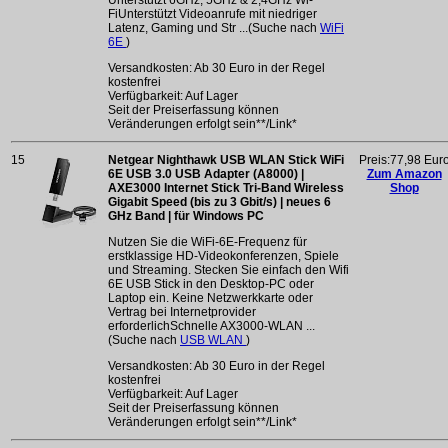
FiUnterstützt Videoanrufe mit niedriger
Latenz, Gaming und Str ...(Suche nach
WiFi
6E
)
Versandkosten: Ab 30 Euro in der Regel
kostenfrei
Verfügbarkeit: Auf Lager
Seit der Preiserfassung können
Veränderungen erfolgt sein**/Link*
15
Netgear Nighthawk USB WLAN Stick WiFi
Preis:77,98 Eur
6E USB 3.0 USB Adapter (A8000) |
Zum Amazon
AXE3000 Internet Stick Tri-Band Wireless
Shop
Gigabit Speed (bis zu 3 Gbit/s) | neues 6
GHz Band | für Windows PC
Nutzen Sie die WiFi-6E-Frequenz für
erstklassige HD-Videokonferenzen, Spiele
und Streaming. Stecken Sie einfach den Wifi
6E USB Stick in den Desktop-PC oder
Laptop ein. Keine Netzwerkkarte oder
Vertrag bei Internetprovider
erforderlichSchnelle AX3000-WLAN ...
(Suche nach
USB WLAN
)
Versandkosten: Ab 30 Euro in der Regel
kostenfrei
Verfügbarkeit: Auf Lager
Seit der Preiserfassung können
Veränderungen erfolgt sein**/Link*