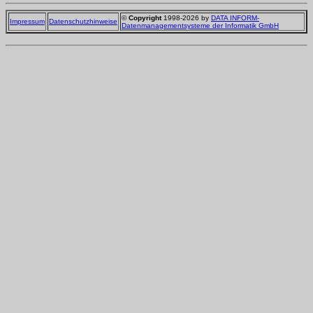
©
Copyright
1998-2026 by
DATA INFORM-
Impressum
Datenschutzhinweise
Datenmanagementsysteme der Informatik GmbH