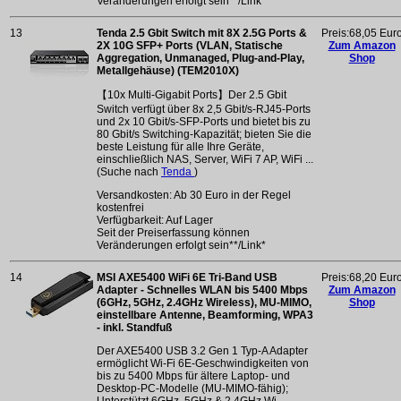
Veränderungen erfolgt sein**/Link*
13
Tenda 2.5 Gbit Switch mit 8X 2.5G Ports &
Preis:68,05 Eur
2X 10G SFP+ Ports (VLAN, Statische
Zum Amazon
Aggregation, Unmanaged, Plug-and-Play,
Shop
Metallgehäuse) (TEM2010X)
【10x Multi-Gigabit Ports】Der 2.5 Gbit
Switch verfügt über 8x 2,5 Gbit/s-RJ45-Ports
und 2x 10 Gbit/s-SFP-Ports und bietet bis zu
80 Gbit/s Switching-Kapazität; bieten Sie die
beste Leistung für alle Ihre Geräte,
einschließlich NAS, Server, WiFi 7 AP, WiFi ...
(Suche nach
Tenda
)
Versandkosten: Ab 30 Euro in der Regel
kostenfrei
Verfügbarkeit: Auf Lager
Seit der Preiserfassung können
Veränderungen erfolgt sein**/Link*
14
MSI AXE5400 WiFi 6E Tri-Band USB
Preis:68,20 Eur
Adapter - Schnelles WLAN bis 5400 Mbps
Zum Amazon
(6GHz, 5GHz, 2.4GHz Wireless), MU-MIMO,
Shop
einstellbare Antenne, Beamforming, WPA3
- inkl. Standfuß
Der AXE5400 USB 3.2 Gen 1 Typ-A Adapter
ermöglicht Wi-Fi 6E-Geschwindigkeiten von
bis zu 5400 Mbps für ältere Laptop- und
Desktop-PC-Modelle (MU-MIMO-fähig);
Unterstützt 6GHz, 5GHz & 2,4GHz Wi-