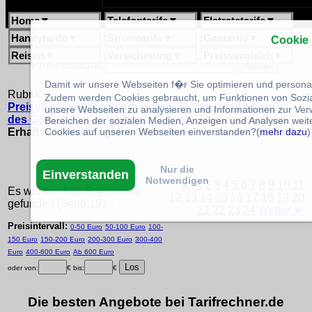
Home
▼
Telefontarife
▼
Flatratetarife
▼
Handytarife
▼
Stromtarife
▼
Gastarife
▼
Cookie
Reisen
▼
Versicherung
▼
Preisvergleich
▼
Produktsuche:
Damit wir unsere Webseiten f�r Sie optimieren und person
Rubrik:
Zudem werden Cookies gebraucht, um Funktionen von Sozial
Preisvergleich/
Bedingungen zu Erhalt und Nutzung
unsere Webseiten zu analysieren und Informationen zur Ve
des Guthabens im Wert von 1 Euro /
Bedingungen zu
Bereichen der sozialen Medien, Anzeigen und Analysen weite
Cookies auf unseren Webseiten einverstanden?(
mehr dazu
)
Erhalt und Nutzung des Guthabens im Wert von 1 Euro
:
Nur die
Einverstanden
Notwendigen
◄
1
2
3
4
5
6
7
8
9
10
11
Es wurden 585 Ergebnisse
12
13
14
15
16
17
18
19
20
gefunden (Seite:19): :
21
22
23
24
Weiter ►
Preisintervall:
0-50 Euro
50-100 Euro
100-
150 Euro
150-200 Euro
200-300 Euro
300-400
Euro
400-600 Euro
Ab 600 Euro
oder von:
€ bis:
€
Die besten Angebote bei Tarifrechner.de