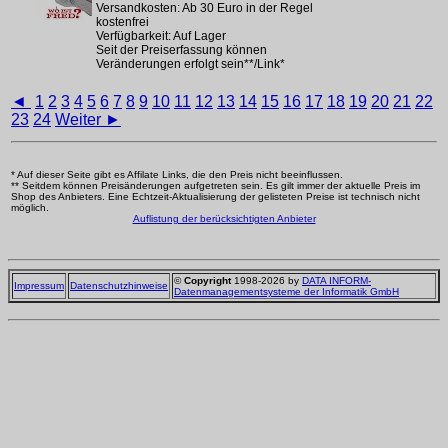
Versandkosten: Ab 30 Euro in der Regel
kostenfrei
Verfügbarkeit: Auf Lager
Seit der Preiserfassung können
Veränderungen erfolgt sein**/Link*
◄
1
2
3
4
5
6
7
8
9
10
11
12
13
14
15
16
17
18
19
20
21
22
23
24
Weiter ►
* Auf dieser Seite gibt es Affilate Links, die den Preis nicht beeinflussen.
** Seitdem können Preisänderungen aufgetreten sein. Es gilt immer der aktuelle Preis im
Shop des Anbieters. Eine Echtzeit-Aktualisierung der gelisteten Preise ist technisch nicht
möglich.
Auflistung der berücksichtigten Anbieter
©
Copyright
1998-2026 by
DATA INFORM-
Impressum
Datenschutzhinweise
Datenmanagementsysteme der Informatik GmbH