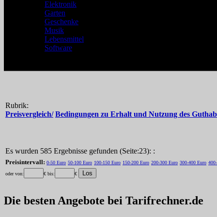
Elektronik
Garten
Geschenke
Musik
Lebensmittel
Software
Rubrik:
Preisvergleich/
Bedingungen zu Erhalt und Nutzung des Guthabe
Es wurden 585 Ergebnisse gefunden (Seite:23): :
Preisintervall:
0-50 Euro
50-100 Euro
100-150 Euro
150-200 Euro
200-300 Euro
300-400 Euro
400
oder von:
€ bis:
€
Die besten Angebote bei Tarifrechner.de