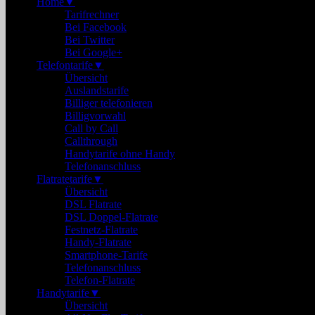
Home
▼
Tarifrechner
Bei Facebook
Bei Twitter
Bei Google+
Telefontarife
▼
Übersicht
Auslandstarife
Billiger telefonieren
Billigvorwahl
Call by Call
Callthrough
Handytarife ohne Handy
Telefonanschluss
Flatratetarife
▼
Übersicht
DSL Flatrate
DSL Doppel-Flatrate
Festnetz-Flatrate
Handy-Flatrate
Smartphone-Tarife
Telefonanschluss
Telefon-Flatrate
Handytarife
▼
Übersicht