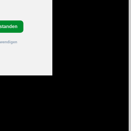
rstanden
twendigen