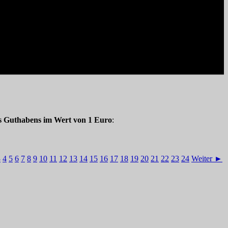
s Guthabens im Wert von 1 Euro
:
3
4
5
6
7
8
9
10
11
12
13
14
15
16
17
18
19
20
21
22
23
24
Weiter ►