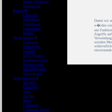
Städte Vergleich
Stromtarife
Reisen
▼
Übersicht
Billigflüge
Damit wir u
Ferienhaus
w�rden wir 
Lastminute
um Funktion
Hotels
Zugriffe auf
Versicherung
▼
Verwendung 
Übersicht
sozialen Me
widerruflic
Haftpflicht
einverstande
Hausrat
KFZ-Versich.
Krankenversich.
Rechtsschutz
Rentenversich.
Sachversich.
Preisvergleich
▼
Suchen...
Übersicht
Auto
Bücher
Büro
Computer
Computer Spiele