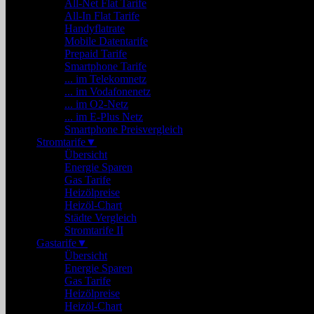
All-Net Flat Tarife
All-In Flat Tarife
Handyflatrate
Mobile Datentarife
Prepaid Tarife
Smartphone Tarife
... im Telekomnetz
... im Vodafonenetz
... im O2-Netz
... im E-Plus Netz
Smartphone Preisvergleich
Stromtarife
▼
Übersicht
Energie Sparen
Gas Tarife
Heizölpreise
Heizöl-Chart
Städte Vergleich
Stromtarife II
Gastarife
▼
Übersicht
Energie Sparen
Gas Tarife
Heizölpreise
Heizöl-Chart