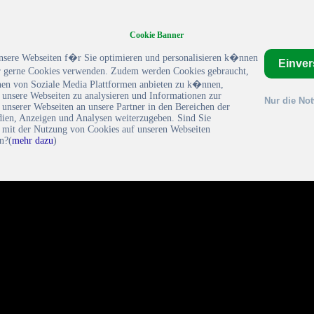
Cookie Banner
nsere Webseiten f�r Sie optimieren und personalisieren k�nnen
Einve
gerne Cookies verwenden. Zudem werden Cookies gebraucht,
en von Soziale Media Plattformen anbieten zu k�nnen,
 unsere Webseiten zu analysieren und Informationen zur
Nur die No
unserer Webseiten an unsere Partner in den Bereichen der
dien, Anzeigen und Analysen weiterzugeben. Sind Sie
h mit der Nutzung von Cookies auf unseren Webseiten
n?(
mehr dazu
)