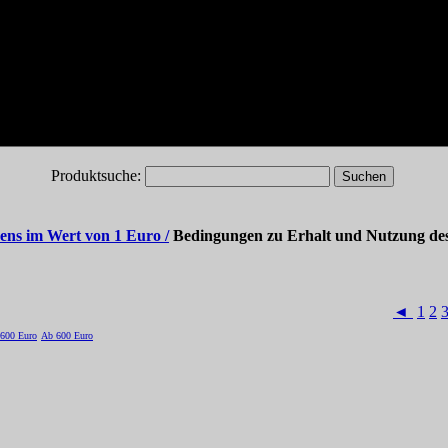
Produktsuche:
ns im Wert von 1 Euro /
Bedingungen zu Erhalt und Nutzung de
◄
1
2
-600 Euro
Ab 600 Euro