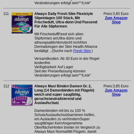
Veränderungen erfolgt sein**/Link*
111
Always Daily Fresh Slim Flexistyle
Preis:3,85 Euro
Slipeinlagen 100 Stück, Mit
Zum Amazon
Frischeduft, Ultra-dünn Und Passend
Shop
Für Alle Slipformen
Mit FrischeduftPasst sich allen
Slipformen anUltra-dünn und
atmungsaktivVerrutscht nichtVon
Dermatologen der Skin Health Alliance
bestätigt ...(Suche nach
Fresh Slim
)
Versandkosten: Ab 30 Euro in der Regel
kostenfrei
Verfügbarkeit: Auf Lager
Seit der Preiserfassung können
Veränderungen erfolgt sein**/Link*
112
Always Maxi Binden Damen Gr. 2,
Preis:3,85 Euro
Long (14 Damenbinden mit Flügeln)
Zum Amazon
weich und super saugfähig,
Shop
geruchsneutralisierend und
Auslaufschutz
Damenbinden mit bis zu 100 %
SchutzAuslaufschutzbarrieren helfen,
ein Auslaufen zu verhindernSuper
saugfähiger KernAngenehme
OberflächeHinten breiter im Vergleich zu
Always Maxi NormalMit Flügeln, damit