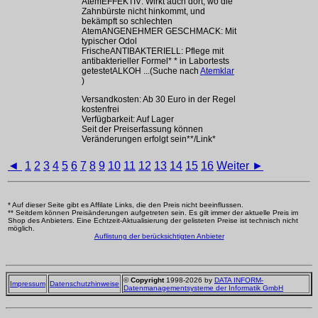
AtemEFFEKTIV: Wirkt auch dort, wo die
Zahnbürste nicht hinkommt, und
bekämpft so schlechten
AtemANGENEHMER GESCHMACK: Mit
typischer Odol
FrischeANTIBAKTERIELL: Pflege mit
antibakterieller Formel* * in Labortests
getestetALKOH ...(Suche nach
Atemklar
)
Versandkosten: Ab 30 Euro in der Regel
kostenfrei
Verfügbarkeit: Auf Lager
Seit der Preiserfassung können
Veränderungen erfolgt sein**/Link*
◄
1
2
3
4
5
6
7
8
9
10
11
12
13
14
15
16
Weiter ►
* Auf dieser Seite gibt es Affilate Links, die den Preis nicht beeinflussen.
** Seitdem können Preisänderungen aufgetreten sein. Es gilt immer der aktuelle Preis im
Shop des Anbieters. Eine Echtzeit-Aktualisierung der gelisteten Preise ist technisch nicht
möglich.
Auflistung der berücksichtigten Anbieter
©
Copyright
1998-2026 by
DATA INFORM-
Impressum
Datenschutzhinweise
Datenmanagementsysteme der Informatik GmbH