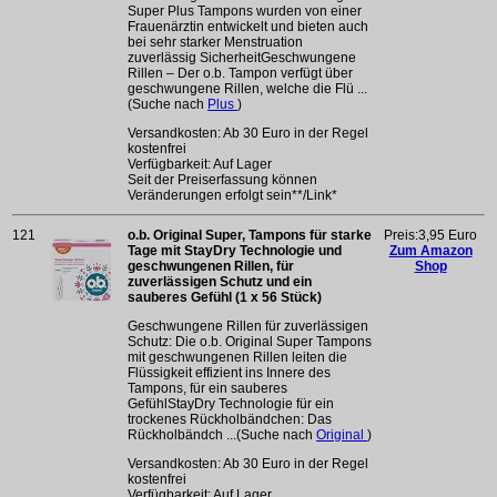
Super Plus Tampons wurden von einer
Frauenärztin entwickelt und bieten auch
bei sehr starker Menstruation
zuverlässig SicherheitGeschwungene
Rillen – Der o.b. Tampon verfügt über
geschwungene Rillen, welche die Flü ...
(Suche nach
Plus
)
Versandkosten: Ab 30 Euro in der Regel
kostenfrei
Verfügbarkeit: Auf Lager
Seit der Preiserfassung können
Veränderungen erfolgt sein**/Link*
121
o.b. Original Super, Tampons für starke
Preis:3,95 Euro
Tage mit StayDry Technologie und
Zum Amazon
geschwungenen Rillen, für
Shop
zuverlässigen Schutz und ein
sauberes Gefühl (1 x 56 Stück)
Geschwungene Rillen für zuverlässigen
Schutz: Die o.b. Original Super Tampons
mit geschwungenen Rillen leiten die
Flüssigkeit effizient ins Innere des
Tampons, für ein sauberes
GefühlStayDry Technologie für ein
trockenes Rückholbändchen: Das
Rückholbändch ...(Suche nach
Original
)
Versandkosten: Ab 30 Euro in der Regel
kostenfrei
Verfügbarkeit: Auf Lager