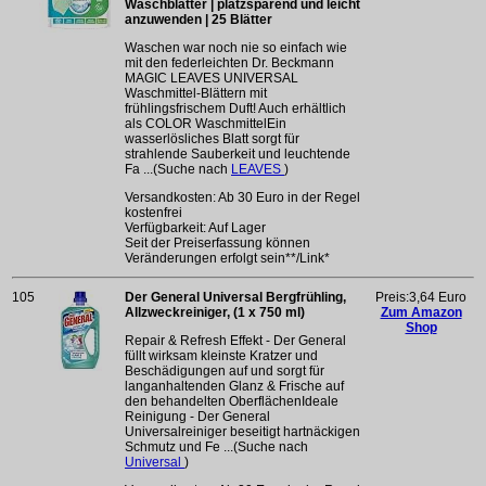
Waschblätter | platzsparend und leicht
anzuwenden | 25 Blätter
Waschen war noch nie so einfach wie
mit den federleichten Dr. Beckmann
MAGIC LEAVES UNIVERSAL
Waschmittel-Blättern mit
frühlingsfrischem Duft! Auch erhältlich
als COLOR WaschmittelEin
wasserlösliches Blatt sorgt für
strahlende Sauberkeit und leuchtende
Fa ...(Suche nach
LEAVES
)
Versandkosten: Ab 30 Euro in der Regel
kostenfrei
Verfügbarkeit: Auf Lager
Seit der Preiserfassung können
Veränderungen erfolgt sein**/Link*
105
Der General Universal Bergfrühling,
Preis:3,64 Euro
Allzweckreiniger, (1 x 750 ml)
Zum Amazon
Shop
Repair & Refresh Effekt - Der General
füllt wirksam kleinste Kratzer und
Beschädigungen auf und sorgt für
langanhaltenden Glanz & Frische auf
den behandelten OberflächenIdeale
Reinigung - Der General
Universalreiniger beseitigt hartnäckigen
Schmutz und Fe ...(Suche nach
Universal
)