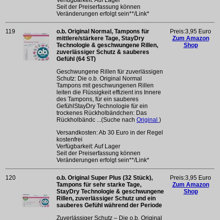
Seit der Preiserfassung können
Veränderungen erfolgt sein**/Link*
119
o.b. Original Normal, Tampons für
Preis:3,95 Euro
mittlere/stärkere Tage, StayDry
Zum Amazon
Technologie & geschwungene Rillen,
Shop
zuverlässiger Schutz & sauberes
Gefühl (64 ST)
Geschwungene Rillen für zuverlässigen
Schutz: Die o.b. Original Normal
Tampons mit geschwungenen Rillen
leiten die Flüssigkeit effizient ins Innere
des Tampons, für ein sauberes
GefühlStayDry Technologie für ein
trockenes Rückholbändchen: Das
Rückholbändc ...(Suche nach
Original
)
Versandkosten: Ab 30 Euro in der Regel
kostenfrei
Verfügbarkeit: Auf Lager
Seit der Preiserfassung können
Veränderungen erfolgt sein**/Link*
120
o.b. Original Super Plus (32 Stück),
Preis:3,95 Euro
Tampons für sehr starke Tage,
Zum Amazon
StayDry Technologie & geschwungene
Shop
Rillen, zuverlässiger Schutz und ein
sauberes Gefühl während der Periode
Zuverlässiger Schutz – Die o.b. Original