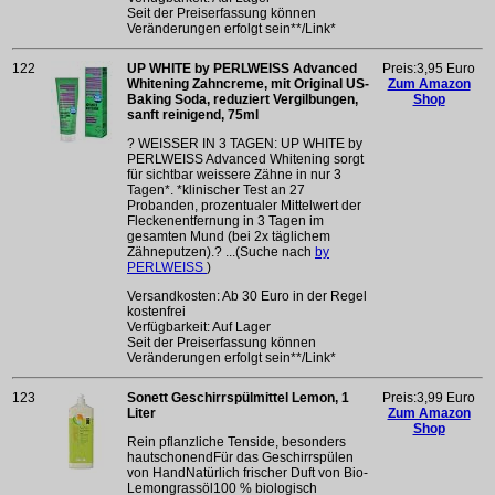
Seit der Preiserfassung können
Veränderungen erfolgt sein**/Link*
122
UP WHITE by PERLWEISS Advanced
Preis:3,95 Euro
Whitening Zahncreme, mit Original US-
Zum Amazon
Baking Soda, reduziert Vergilbungen,
Shop
sanft reinigend, 75ml
? WEISSER IN 3 TAGEN: UP WHITE by
PERLWEISS Advanced Whitening sorgt
für sichtbar weissere Zähne in nur 3
Tagen*. *klinischer Test an 27
Probanden, prozentualer Mittelwert der
Fleckenentfernung in 3 Tagen im
gesamten Mund (bei 2x täglichem
Zähneputzen).? ...(Suche nach
by
PERLWEISS
)
Versandkosten: Ab 30 Euro in der Regel
kostenfrei
Verfügbarkeit: Auf Lager
Seit der Preiserfassung können
Veränderungen erfolgt sein**/Link*
123
Sonett Geschirrspülmittel Lemon, 1
Preis:3,99 Euro
Liter
Zum Amazon
Shop
Rein pflanzliche Tenside, besonders
hautschonendFür das Geschirrspülen
von HandNatürlich frischer Duft von Bio-
Lemongrassöl100 % biologisch