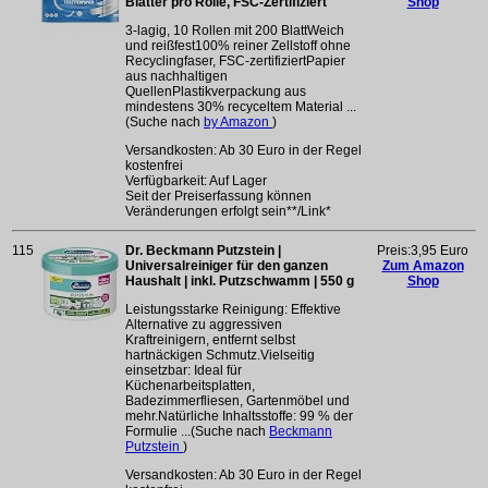
Blätter pro Rolle, FSC-Zertifiziert
Shop
3-lagig, 10 Rollen mit 200 BlattWeich
und reißfest100% reiner Zellstoff ohne
Recyclingfaser, FSC-zertifiziertPapier
aus nachhaltigen
QuellenPlastikverpackung aus
mindestens 30% recyceltem Material ...
(Suche nach
by Amazon
)
Versandkosten: Ab 30 Euro in der Regel
kostenfrei
Verfügbarkeit: Auf Lager
Seit der Preiserfassung können
Veränderungen erfolgt sein**/Link*
115
Dr. Beckmann Putzstein |
Preis:3,95 Euro
Universalreiniger für den ganzen
Zum Amazon
Haushalt | inkl. Putzschwamm | 550 g
Shop
Leistungsstarke Reinigung: Effektive
Alternative zu aggressiven
Kraftreinigern, entfernt selbst
hartnäckigen Schmutz.Vielseitig
einsetzbar: Ideal für
Küchenarbeitsplatten,
Badezimmerfliesen, Gartenmöbel und
mehr.Natürliche Inhaltsstoffe: 99 % der
Formulie ...(Suche nach
Beckmann
Putzstein
)
Versandkosten: Ab 30 Euro in der Regel