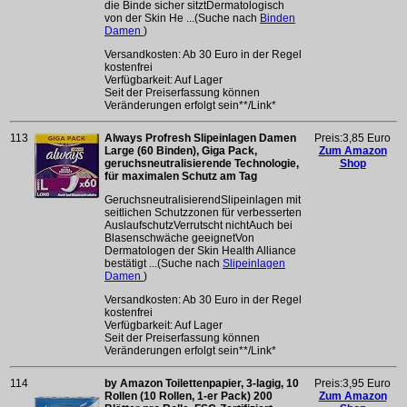
die Binde sicher sitztDermatologisch
von der Skin He ...(Suche nach
Binden
Damen
)
Versandkosten: Ab 30 Euro in der Regel
kostenfrei
Verfügbarkeit: Auf Lager
Seit der Preiserfassung können
Veränderungen erfolgt sein**/Link*
113
Always Profresh Slipeinlagen Damen
Preis:3,85 Euro
Large (60 Binden), Giga Pack,
Zum Amazon
geruchsneutralisierende Technologie,
Shop
für maximalen Schutz am Tag
GeruchsneutralisierendSlipeinlagen mit
seitlichen Schutzzonen für verbesserten
AuslaufschutzVerrutscht nichtAuch bei
Blasenschwäche geeignetVon
Dermatologen der Skin Health Alliance
bestätigt ...(Suche nach
Slipeinlagen
Damen
)
Versandkosten: Ab 30 Euro in der Regel
kostenfrei
Verfügbarkeit: Auf Lager
Seit der Preiserfassung können
Veränderungen erfolgt sein**/Link*
114
by Amazon Toilettenpapier, 3-lagig, 10
Preis:3,95 Euro
Rollen (10 Rollen, 1-er Pack) 200
Zum Amazon