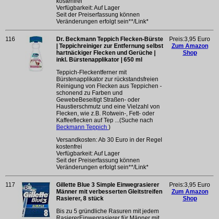
kostenfrei
Verfügbarkeit: Auf Lager
Seit der Preiserfassung können
Veränderungen erfolgt sein**/Link*
116
Dr. Beckmann Teppich Flecken-Bürste
Preis:3,95 Euro
| Teppichreiniger zur Entfernung selbst
Zum Amazon
hartnäckiger Flecken und Gerüche |
Shop
inkl. Bürstenapplikator | 650 ml
Teppich-Fleckentferner mit
Bürstenapplikator zur rückstandsfreien
Reinigung von Flecken aus Teppichen -
schonend zu Farben und
GewebeBeseitigt Straßen- oder
Haustierschmutz und eine Vielzahl von
Flecken, wie z.B. Rotwein-, Fett- oder
Kaffeeflecken auf Tep ...(Suche nach
Beckmann Teppich
)
Versandkosten: Ab 30 Euro in der Regel
kostenfrei
Verfügbarkeit: Auf Lager
Seit der Preiserfassung können
Veränderungen erfolgt sein**/Link*
117
Gillette Blue 3 Simple Einwegrasierer
Preis:3,95 Euro
Männer mit verbesserten Gleitstreifen
Zum Amazon
Rasierer, 8 stück
Shop
Bis zu 5 gründliche Rasuren mit jedem
RasiererEinwegrasierer für Männer mit