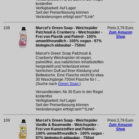
kostenfrei
Verfügbarkeit: Auf Lager
Seit der Preiserfassung können
Veränderungen erfolgt sein**/Link*
108
Marcel's Green Soap - Weichspüler
Preis:3,79 Euro
Patchouli & Cranberry - Weichspüler -
Zum Amazon
Frei von Plastik und Palmöl - 100%
Shop
umweltfreundlich - 100% vegan - 97%
biologisch abbaubar - 750ml
Marcel's Green Soap Patchouli &
Cranberry Weichspüler ist vegan,
palmölfrei, aus natürlichen Inhaltsstoffen
hergestellt und hinterlässt einen
herrlichen Duft auf Ihrer Kleidung und
Bettwäsche. Eine Flasche reicht für etwa
30 Waschgänge.750ml Flasche für l ...
(Suche nach
Green Soap
)
Versandkosten: Ab 30 Euro in der Regel
kostenfrei
Verfügbarkeit: Auf Lager
Seit der Preiserfassung können
Veränderungen erfolgt sein**/Link*
109
Marcel's Green Soap - Weichspüler
Preis:3,79 Euro
Vanille & Baumwolle - Weichspüler -
Zum Amazon
Frei von Kunststoffen und Palmöl -
Shop
100% umweltfreundlich - 100% vegan -
97% biologisch abbaubar - 750ml