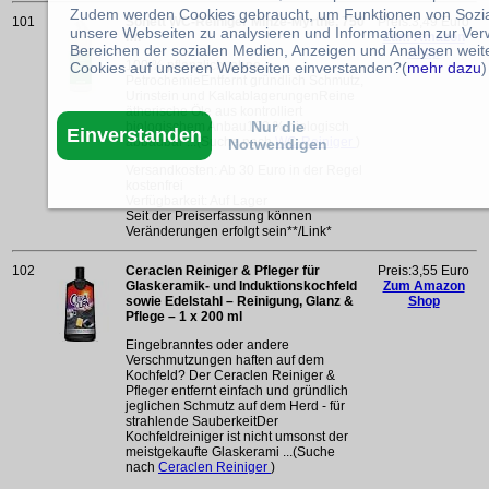
Zudem werden Cookies gebraucht, um Funktionen von Sozial
101
Sonett WC-Reiniger Minze-Myrthe, 750
Preis:3,49 Euro
unsere Webseiten zu analysieren und Informationen zur Ve
ml
Zum Amazon
Bereichen der sozialen Medien, Anzeigen und Analysen weite
Shop
100 % pflanzlich, ohne
Cookies auf unseren Webseiten einverstanden?(
mehr dazu
)
PetrochemieEntfernt gründlich Schmutz,
Urinstein und KalkablagerungenReine
ätherische Öle aus kontrolliert
Nur die
biologischem Anbau100 % biologisch
Einverstanden
abbaubar ...(Suche nach
WC-Reiniger
)
Notwendigen
Versandkosten: Ab 30 Euro in der Regel
kostenfrei
Verfügbarkeit: Auf Lager
Seit der Preiserfassung können
Veränderungen erfolgt sein**/Link*
102
Ceraclen Reiniger & Pfleger für
Preis:3,55 Euro
Glaskeramik- und Induktionskochfeld
Zum Amazon
sowie Edelstahl – Reinigung, Glanz &
Shop
Pflege – 1 x 200 ml
Eingebranntes oder andere
Verschmutzungen haften auf dem
Kochfeld? Der Ceraclen Reiniger &
Pfleger entfernt einfach und gründlich
jeglichen Schmutz auf dem Herd - für
strahlende SauberkeitDer
Kochfeldreiniger ist nicht umsonst der
meistgekaufte Glaskerami ...(Suche
nach
Ceraclen Reiniger
)