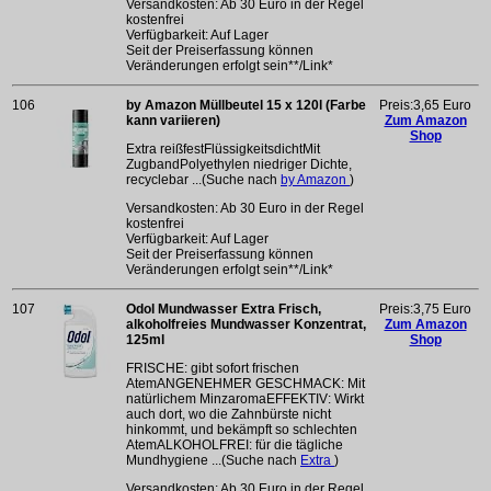
Versandkosten: Ab 30 Euro in der Regel
kostenfrei
Verfügbarkeit: Auf Lager
Seit der Preiserfassung können
Veränderungen erfolgt sein**/Link*
106
by Amazon Müllbeutel 15 x 120l (Farbe
Preis:3,65 Euro
kann variieren)
Zum Amazon
Shop
Extra reißfestFlüssigkeitsdichtMit
ZugbandPolyethylen niedriger Dichte,
recyclebar ...(Suche nach
by Amazon
)
Versandkosten: Ab 30 Euro in der Regel
kostenfrei
Verfügbarkeit: Auf Lager
Seit der Preiserfassung können
Veränderungen erfolgt sein**/Link*
107
Odol Mundwasser Extra Frisch,
Preis:3,75 Euro
alkoholfreies Mundwasser Konzentrat,
Zum Amazon
125ml
Shop
FRISCHE: gibt sofort frischen
AtemANGENEHMER GESCHMACK: Mit
natürlichem MinzaromaEFFEKTIV: Wirkt
auch dort, wo die Zahnbürste nicht
hinkommt, und bekämpft so schlechten
AtemALKOHOLFREI: für die tägliche
Mundhygiene ...(Suche nach
Extra
)
Versandkosten: Ab 30 Euro in der Regel