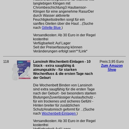
langlebigen Klingen mit
Chrombeschichtung3 Hautsensor-
Klingen für eine angenehme RasurDer
durch Wasser aktivierte
Feuchtigkeitsstreifen sorgt für ein
sanftes Gleiten über die Haut ...(Suche
nach
Gillette Blue
)
Versandkosten: Ab 30 Euro in der Regel
kostenfrei
Verfügbarkeit: Auf Lager
Seit der Preiserfassung können
Veränderungen erfolgt sein**/Link*
118
Lansinoh Wochenbett-Einlagen - 10
Preis:3,95 Euro
Stück - extra saugfähig &
Zum Amazon
atmungsaktiv - für starken
Shop
Wochenfluss & die ersten Tage nach
der Geburt
Die Wochenbett Binden von Lansinoh
sind extra saugfähig für die ersten Tage
nach der Geburt - bei besonders starken
BlutungenZuverlässiger Auslaufschutz -
für ein trockenes und sicheres Gefühl -
Hinten breiter für zusätzlichen
SchutzAnatomisch geformt für ...(Suche
nach
Wochenbett-Einlagen
)
Versandkosten: Ab 30 Euro in der Regel
kostenfrei
Verfügbarkeit: Auf Lager