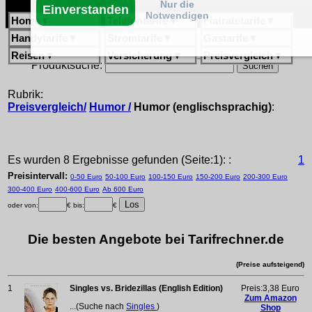
Nur die
Einverstanden
Notwendigen
Home
▼
Telefontarife
▼
Flatratetarife
▼
Handytarife
▼
Stromtarife
▼
Gastarife
▼
Reisen
▼
Versicherung
▼
Preisvergleich
▼
Produktsuche:
Rubrik:
Preisvergleich/
Humor /
Humor (englischsprachig)
:
Es wurden 8 Ergebnisse gefunden (Seite:1): :
1
Preisintervall:
0-50 Euro
50-100 Euro
100-150 Euro
150-200 Euro
200-300 Euro
300-400 Euro
400-600 Euro
Ab 600 Euro
oder von:
€ bis:
€
Die besten Angebote bei Tarifrechner.de
(Preise aufsteigend)
1
Singles vs. Bridezillas (English Edition)
Preis:3,38 Euro
Zum Amazon
...(Suche nach
Singles
)
Shop