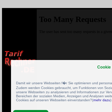
Cookie
Damit wir unsere Webseiten f�r Sie optimieren und person
Zudem werden Cookies gebraucht, um Funktionen von Sozial
unsere Webseiten zu analysieren und Informationen zur Ve
Bereichen der sozialen Medien, Anzeigen und Analysen weite
Cookies auf unseren Webseiten einverstanden?(
mehr dazu
)