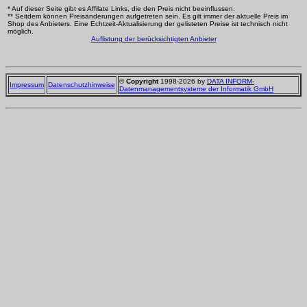
* Auf dieser Seite gibt es Affilate Links, die den Preis nicht beeinflussen.
** Seitdem können Preisänderungen aufgetreten sein. Es gilt immer der aktuelle Preis im
Shop des Anbieters. Eine Echtzeit-Aktualisierung der gelisteten Preise ist technisch nicht
möglich.
Auflistung der berücksichtigten Anbieter
©
Copyright
1998-2026 by
DATA INFORM-
Impressum
Datenschutzhinweise
Datenmanagementsysteme der Informatik GmbH