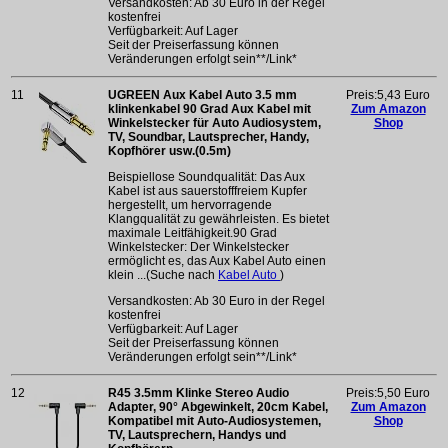
Versandkosten: Ab 30 Euro in der Regel
kostenfrei
Verfügbarkeit: Auf Lager
Seit der Preiserfassung können
Veränderungen erfolgt sein**/Link*
11
UGREEN Aux Kabel Auto 3.5 mm
Preis:5,43 Euro
klinkenkabel 90 Grad Aux Kabel mit
Zum Amazon
Winkelstecker für Auto Audiosystem,
Shop
TV, Soundbar, Lautsprecher, Handy,
Kopfhörer usw.(0.5m)
Beispiellose Soundqualität: Das Aux
Kabel ist aus sauerstofffreiem Kupfer
hergestellt, um hervorragende
Klangqualität zu gewährleisten. Es bietet
maximale Leitfähigkeit.90 Grad
Winkelstecker: Der Winkelstecker
ermöglicht es, das Aux Kabel Auto einen
klein ...(Suche nach
Kabel Auto
)
Versandkosten: Ab 30 Euro in der Regel
kostenfrei
Verfügbarkeit: Auf Lager
Seit der Preiserfassung können
Veränderungen erfolgt sein**/Link*
12
R45 3.5mm Klinke Stereo Audio
Preis:5,50 Euro
Adapter, 90° Abgewinkelt, 20cm Kabel,
Zum Amazon
Kompatibel mit Auto-Audiosystemen,
Shop
TV, Lautsprechern, Handys und