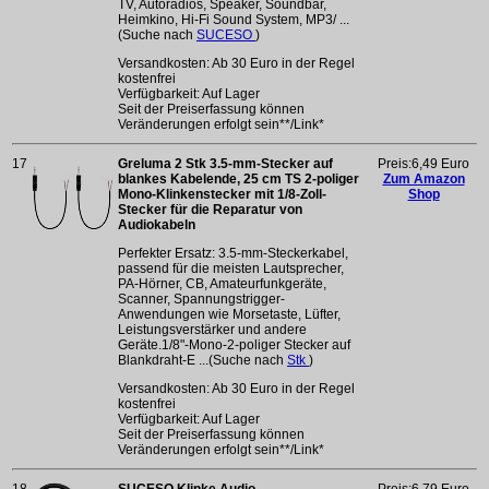
TV, Autoradios, Speaker, Soundbar,
Heimkino, Hi-Fi Sound System, MP3/ ...
(Suche nach
SUCESO
)
Versandkosten: Ab 30 Euro in der Regel
kostenfrei
Verfügbarkeit: Auf Lager
Seit der Preiserfassung können
Veränderungen erfolgt sein**/Link*
17
Greluma 2 Stk 3.5-mm-Stecker auf
Preis:6,49 Euro
blankes Kabelende, 25 cm TS 2-poliger
Zum Amazon
Mono-Klinkenstecker mit 1/8-Zoll-
Shop
Stecker für die Reparatur von
Audiokabeln
Perfekter Ersatz: 3.5-mm-Steckerkabel,
passend für die meisten Lautsprecher,
PA-Hörner, CB, Amateurfunkgeräte,
Scanner, Spannungstrigger-
Anwendungen wie Morsetaste, Lüfter,
Leistungsverstärker und andere
Geräte.1/8"-Mono-2-poliger Stecker auf
Blankdraht-E ...(Suche nach
Stk
)
Versandkosten: Ab 30 Euro in der Regel
kostenfrei
Verfügbarkeit: Auf Lager
Seit der Preiserfassung können
Veränderungen erfolgt sein**/Link*
18
SUCESO Klinke Audio
Preis:6,79 Euro