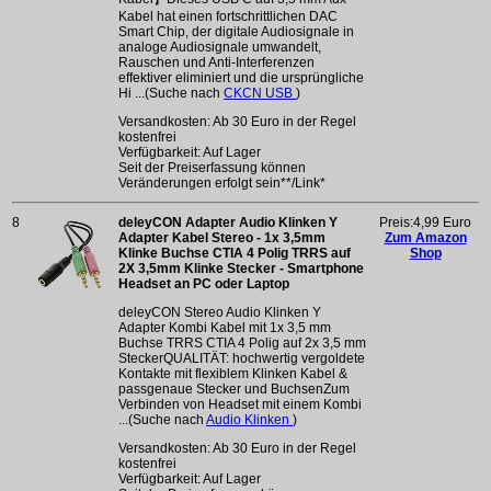
Kabel hat einen fortschrittlichen DAC
Smart Chip, der digitale Audiosignale in
analoge Audiosignale umwandelt,
Rauschen und Anti-Interferenzen
effektiver eliminiert und die ursprüngliche
Hi ...(Suche nach
CKCN USB
)
Versandkosten: Ab 30 Euro in der Regel
kostenfrei
Verfügbarkeit: Auf Lager
Seit der Preiserfassung können
Veränderungen erfolgt sein**/Link*
8
deleyCON Adapter Audio Klinken Y
Preis:4,99 Euro
Adapter Kabel Stereo - 1x 3,5mm
Zum Amazon
Klinke Buchse CTIA 4 Polig TRRS auf
Shop
2X 3,5mm Klinke Stecker - Smartphone
Headset an PC oder Laptop
deleyCON Stereo Audio Klinken Y
Adapter Kombi Kabel mit 1x 3,5 mm
Buchse TRRS CTIA 4 Polig auf 2x 3,5 mm
SteckerQUALITÄT: hochwertig vergoldete
Kontakte mit flexiblem Klinken Kabel &
passgenaue Stecker und BuchsenZum
Verbinden von Headset mit einem Kombi
...(Suche nach
Audio Klinken
)
Versandkosten: Ab 30 Euro in der Regel
kostenfrei
Verfügbarkeit: Auf Lager