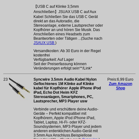
【USB C auf Klinke 3,5mm
Anschließen】JSUAX USB C auf Aux
Kabel Schließen Sie das USB C Gerät
direkt an das Autoradio, die
Stereoanlage, externe Lautsprecher oder
Kopfhörer an und hören Sie Musik. Das
Anschließen eines Headsets zum
Beantworten oder Tätigen ...(Suche nach
JSAUX USB
)
Versandkosten: Ab 30 Euro in der Regel
kostenfrei
Verfügbarkeit: Auf Lager
Seit der Preiserfassung können
Veränderungen erfolgt sein**/Link*
23
Syncwire 3.5mm Audio Kabel Nylon
Preis:6,99 Euro
Geflochtenes 1M Klinke auf Klinke
Zum Amazon
kabel für Kopfhörer Apple iPhone iPod
Shop
iPad, Echo Dot Heim KFZ
Stereoanlagen, Smartphones, PC,
Lautsprecher, MP3 Player usw
Verbinde und erschüttere deine Audio-
Geräte – Perfekt kompatibel mit
Kopfhörern, Apple iPod iPhone iPad,
Tablet, Laptop, Hi-Fi- oder KFZ-
Soundsystemen, MP3-Player und jedem
anderen erdenklichen Audio-Gerät mit
3.5mm Aux Anschluss.Beispiellose