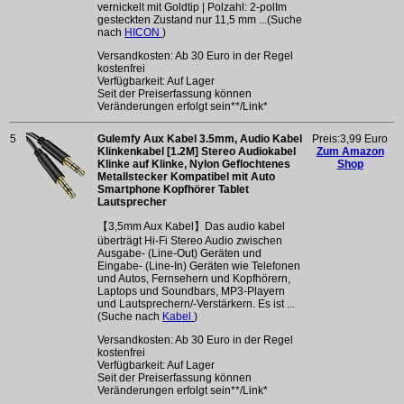
vernickelt mit Goldtip | Polzahl: 2-polIm
gesteckten Zustand nur 11,5 mm ...(Suche
nach
HICON
)
Versandkosten: Ab 30 Euro in der Regel
kostenfrei
Verfügbarkeit: Auf Lager
Seit der Preiserfassung können
Veränderungen erfolgt sein**/Link*
5
Gulemfy Aux Kabel 3.5mm, Audio Kabel
Preis:3,99 Euro
Klinkenkabel [1.2M] Stereo Audiokabel
Zum Amazon
Klinke auf Klinke, Nylon Geflochtenes
Shop
Metallstecker Kompatibel mit Auto
Smartphone Kopfhörer Tablet
Lautsprecher
【3,5mm Aux Kabel】Das audio kabel
überträgt Hi-Fi Stereo Audio zwischen
Ausgabe- (Line-Out) Geräten und
Eingabe- (Line-In) Geräten wie Telefonen
und Autos, Fernsehern und Kopfhörern,
Laptops und Soundbars, MP3-Playern
und Lautsprechern/-Verstärkern. Es ist ...
(Suche nach
Kabel
)
Versandkosten: Ab 30 Euro in der Regel
kostenfrei
Verfügbarkeit: Auf Lager
Seit der Preiserfassung können
Veränderungen erfolgt sein**/Link*