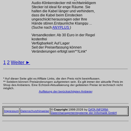
Audio-Klinkenstecker mit rechtwinkligem
Stecker ist ideal für enge Räume. Sie
halten die Kabel länger und verhindern,
dass die Kabel beim Einstecken
ungeschickt herausragen oder Ihre
Hände stören.Erstaunliche Klangqu ...
(Suche nach
ANYPLUS
)
Versandkosten: Ab 30 Euro in der Regel
kostenfrei
Verfügbarkeit: Auf Lager
Seit der Preiserfassung können
Veränderungen erfolgt sein**/Link*
1
2
Weiter ►
* Auf dieser Seite gibt es Affilate Links, die den Preis nicht beeinflussen.
** Seitdem können Preisänderungen aufgetreten sein. Es gilt immer der aktuelle Preis im
Shop des Anbieters. Eine Echtzeit-Aktualisierung der gelisteten Preise ist technisch nicht
möglich.
Auflistung der berücksichtigten Anbieter
©
Copyright
1998-2026 by
DATA INFORM-
Impressum
Datenschutzhinweise
Datenmanagementsysteme der Informatik GmbH