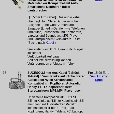
Metallstecker Kompatibel mit Auto
Smartphone Kopfhörer Tablet
Lautsprecher
【3,5mm Aux Kabel】Das audio kabel
überträgt Hi-Fi Stereo Audio zwischen
Ausgabe- (Line-Out) Geräten und
Eingabe- (Line-In) Geräten wie Telefonen
und Autos, Fernsehern und Kopfhörern,
Laptops und Soundbars, MP3-Playern
und Lautsprechern/-Verstärkern. Es ist ...
(Suche nach
Kabel
)
Versandkosten: Ab 30 Euro in der Regel
kostenfrei
Verfügbarkeit: Auf Lager
Seit der Preiserfassung können
Veränderungen erfolgt sein**/Link*
16
SUCESO 3.5mm Aux Kabel [2 Stück
Preis:5,99 Euro
1M+2M] 3,5mm Klinke auf Klinke Stereo
Zum Amazon
Audiokabel Nylon Klinkenkabel
Shop
Kompatibel mit Kopfhörer, Autoradio,
Handy, PC, Lautsprecher, Heim
Stereoanlagen, MP3/MP4 Player usw
Universelle Kompatibilität: SUCESO
3,5mm Klinke auf Klinke Kabel ist ein 3,5
mm Standard Audiostecker. Perfekt
kompatibel mit iPhone, iPod, iPad,
Kopfhörern, Handy, Tablets, PC, Laptop,