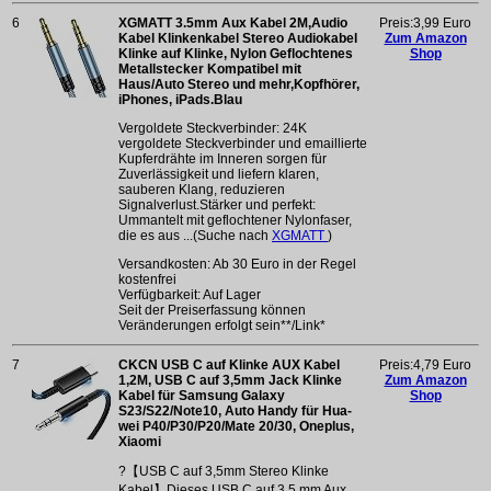
6
XGMATT 3.5mm Aux Kabel 2M,Audio
Preis:3,99 Euro
Kabel Klinkenkabel Stereo Audiokabel
Zum Amazon
Klinke auf Klinke, Nylon Geflochtenes
Shop
Metallstecker Kompatibel mit
Haus/Auto Stereo und mehr,Kopfhörer,
iPhones, iPads.Blau
Vergoldete Steckverbinder: 24K
vergoldete Steckverbinder und emaillierte
Kupferdrähte im Inneren sorgen für
Zuverlässigkeit und liefern klaren,
sauberen Klang, reduzieren
Signalverlust.Stärker und perfekt:
Ummantelt mit geflochtener Nylonfaser,
die es aus ...(Suche nach
XGMATT
)
Versandkosten: Ab 30 Euro in der Regel
kostenfrei
Verfügbarkeit: Auf Lager
Seit der Preiserfassung können
Veränderungen erfolgt sein**/Link*
7
CKCN USB C auf Klinke AUX Kabel
Preis:4,79 Euro
1,2M, USB C auf 3,5mm Jack Klinke
Zum Amazon
Kabel für Samsung Galaxy
Shop
S23/S22/Note10, Auto Handy für Hua-
wei P40/P30/P20/Mate 20/30, Oneplus,
Xiaomi
?【USB C auf 3,5mm Stereo Klinke
Kabel】Dieses USB C auf 3,5 mm Aux