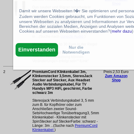
Shop
Das sauber und filigran verarbeitete
Damit wir unsere Webseiten f�r Sie optimieren und person
Audio Kabel sorgt dank der 2-mal
vergoldeten dreipoligen 3,5mm
Zudem werden Cookies gebraucht, um Funktionen von Sozial
Klinkenstecker für eine sehr gute
unsere Webseiten zu analysieren und Informationen zur Ve
Klangqualität.Mit einem Durchmesser von
Bereichen der sozialen Medien, Anzeigen und Analysen weite
2,5mm und der doppelten Schirmung ist
Cookies auf unseren Webseiten einverstanden?(
mehr dazu
)
das Kabel qualitativ optimal geeignet um
in ...(Suche nach
conecto Audio
)
Versandkosten: Ab 30 Euro in der Regel
Nur die
kostenfrei
Einverstanden
Notwendigen
Verfügbarkeit: Auf Lager
Seit der Preiserfassung können
Veränderungen erfolgt sein**/Link*
2
PremiumCord Klinkenkabel 3m,
Preis:2,53 Euro
Klinkenstecker 3,5mm, StereoJack
Zum Amazon
Stecker auf Stecker, Aux Headset
Shop
Audio Verbindungskabel, Für TV
Handys MP3 HiFi, geschirmt, Farbe
schwarz 3m
Stereojack Verbindungskabel 3, 5 mm
zum B. für Kopfhörer oder zum
Anschließen zweier Sound-
SetsHochwertige Tonübertragung3, 5mm
Klinkenkabel - Klinkenstecker mit
3pinStecker auf SteckerFarbe: schwarz -
Länge: 3m ...(Suche nach
PremiumCord
Klinkenkabel
)