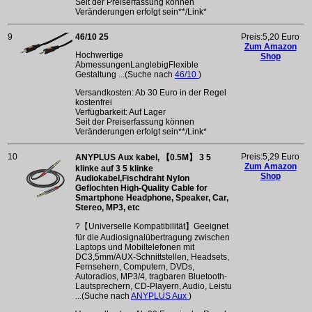
Seit der Preiserfassung können
Veränderungen erfolgt sein**/Link*
9
46/10 25
Preis:5,20 Euro
Zum Amazon
Hochwertige
Shop
AbmessungenLanglebigFlexible
Gestaltung ...(Suche nach
46/10
)
Versandkosten: Ab 30 Euro in der Regel
kostenfrei
Verfügbarkeit: Auf Lager
Seit der Preiserfassung können
Veränderungen erfolgt sein**/Link*
10
Preis:5,29 Euro
ANYPLUS Aux kabel, 【0.5M】 3 5
Zum Amazon
klinke auf 3 5 klinke
Shop
Audiokabel,Fischdraht Nylon
Geflochten High-Quality Cable for
Smartphone Headphone, Speaker, Car,
Stereo, MP3, etc
?【Universelle Kompatibilität】Geeignet
für die Audiosignalübertragung zwischen
Laptops und Mobiltelefonen mit
DC3,5mm/AUX-Schnittstellen, Headsets,
Fernsehern, Computern, DVDs,
Autoradios, MP3/4, tragbaren Bluetooth-
Lautsprechern, CD-Playern, Audio, Leistu
...(Suche nach
ANYPLUS Aux
)