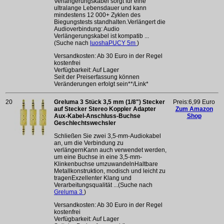
Verlängerungskabel sorgt für eine
ultralange Lebensdauer und kann
mindestens 12 000+ Zyklen des
Biegungstests standhalten.Verlängert die
Audioverbindung: Audio
Verlängerungskabel ist kompatib ...
(Suche nach
luoshaPUCY 5m
)
Versandkosten: Ab 30 Euro in der Regel
kostenfrei
Verfügbarkeit: Auf Lager
Seit der Preiserfassung können
Veränderungen erfolgt sein**/Link*
20
Greluma 3 Stück 3,5 mm (1/8") Stecker
Preis:6,99 Euro
auf Stecker Stereo Koppler Adapter
Zum Amazon
Aux-Kabel-Anschluss-Buchse
Shop
Geschlechtswechsler
Schließen Sie zwei 3,5-mm-Audiokabel
an, um die Verbindung zu
verlängernKann auch verwendet werden,
um eine Buchse in eine 3,5-mm-
Klinkenbuchse umzuwandelnHaltbare
Metallkonstruktion, modisch und leicht zu
tragenExzellenter Klang und
Verarbeitungsqualität ...(Suche nach
Greluma 3
)
Versandkosten: Ab 30 Euro in der Regel
kostenfrei
Verfügbarkeit: Auf Lager