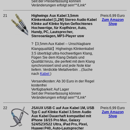
Seit der Preiserfassung können
Veränderungen erfolgt sein**/Link*
21
Highwings Aux Kabel 3,5mm
Preis:6,99 Euro
Klinkenkabel [1,2M] Stereo Audio Kabel
Zum Amazon
Klinke auf Klinke Nylon Geflochtenes
Shop
Hochwertige, für Kopfhörer, Auto,
Handy, PC, Lautsprecher,
Stereoanlagen, MP3-Player usw
?【3,5mm Aux Kabel -- Unschlagbare
Klangqualität】Highwings Klinkenkabel
3.5 überträgt ultra-hochwertigen Klang,
Fügen Sie dem Klang Details und
Qualität hinzu, die perfekt mit dem Klang
synchronisiert sind und jede Note klar
liefern. Verdickte Metallverbin ...(Suche
nach
Kabel
)
Versandkosten: Ab 30 Euro in der Regel
kostenfrei
Verfügbarkeit: Auf Lager
Seit der Preiserfassung können
Veränderungen erfolgt sein**/Link*
22
JSAUX USB C auf Aux Kabel 1M, USB
Preis:6,99 Euro
Typ C auf Klinke Kabel 3.5mm Audio
Zum Amazon
Aux Kabel Dauerhaft kompatibel mit
Shop
iPhone 16/15 Pro Max, Galaxy
S24/S23/S22 Ultra, iPad Pro, Pixel,
Huawei P40, Auto-Lautsprecher