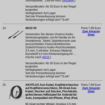
Soundqualitä ...(Suche nach
Syncwire
)
Versandkosten: Ab 30 Euro in der Regel
kostenfrei
Verfügbarkeit: Auf Lager
Seit der Preiserfassung können
Veränderungen erfolgt sein**/Link*
24
46/10 50
Preis:7,98 Euro
Zum Amazon
Verwenden Sie dieses Vivanco Audio-
Shop
Verbindungskabel, um AV-Geräte an Ihr
Smartphone, Tablet, Spielekonsole usw.
anzuschließen.VivancoElektrisches
ZubehörVivanco Audio-Anschlusskabel,
3,5 mm, 5 mFarbe: Schwarz Material:
Kunststoff 3,5 mm Klinkeneingang AV- ...
(Suche nach
46/10
)
Versandkosten: Ab 30 Euro in der Regel
kostenfrei
Verfügbarkeit: Auf Lager
Seit der Preiserfassung können
Veränderungen erfolgt sein**/Link*
25
ANYPLUS Aux-Kabel, Kopfhörerbuchse
Preis:7,99 Euro
auf Kopfhöreranschluss, 90-Grad-Aux-
Zum Amazon
Kabel, Stecker auf Stecker, Fischdraht,
Shop
geflochtenes Hilfskabel für Android für
Auto, kompatibel mit iPhone, iPod, iPad,
90 Grad rechter Winkel: Anyplus 3,5 mm