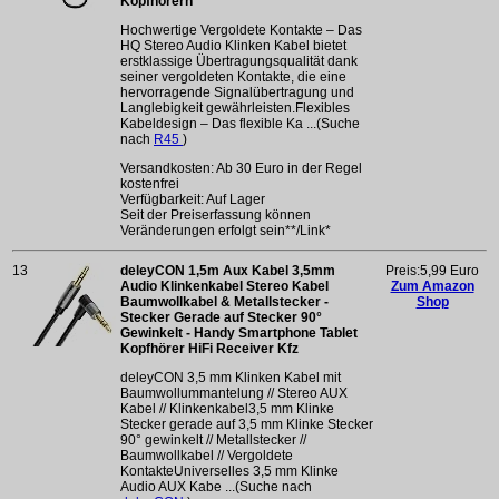
Kopfhörern
Hochwertige Vergoldete Kontakte – Das
HQ Stereo Audio Klinken Kabel bietet
erstklassige Übertragungsqualität dank
seiner vergoldeten Kontakte, die eine
hervorragende Signalübertragung und
Langlebigkeit gewährleisten.Flexibles
Kabeldesign – Das flexible Ka ...(Suche
nach
R45
)
Versandkosten: Ab 30 Euro in der Regel
kostenfrei
Verfügbarkeit: Auf Lager
Seit der Preiserfassung können
Veränderungen erfolgt sein**/Link*
13
deleyCON 1,5m Aux Kabel 3,5mm
Preis:5,99 Euro
Audio Klinkenkabel Stereo Kabel
Zum Amazon
Baumwollkabel & Metallstecker -
Shop
Stecker Gerade auf Stecker 90°
Gewinkelt - Handy Smartphone Tablet
Kopfhörer HiFi Receiver Kfz
deleyCON 3,5 mm Klinken Kabel mit
Baumwollummantelung // Stereo AUX
Kabel // Klinkenkabel3,5 mm Klinke
Stecker gerade auf 3,5 mm Klinke Stecker
90° gewinkelt // Metallstecker //
Baumwollkabel // Vergoldete
KontakteUniverselles 3,5 mm Klinke
Audio AUX Kabe ...(Suche nach