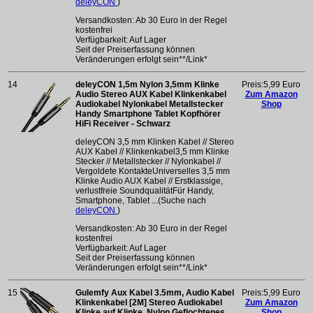
deleyCON
)
Versandkosten: Ab 30 Euro in der Regel
kostenfrei
Verfügbarkeit: Auf Lager
Seit der Preiserfassung können
Veränderungen erfolgt sein**/Link*
14
deleyCON 1,5m Nylon 3,5mm Klinke
Preis:5,99 Euro
Audio Stereo AUX Kabel Klinkenkabel
Zum Amazon
Audiokabel Nylonkabel Metallstecker
Shop
Handy Smartphone Tablet Kopfhörer
HiFi Receiver - Schwarz
deleyCON 3,5 mm Klinken Kabel // Stereo
AUX Kabel // Klinkenkabel3,5 mm Klinke
Stecker // Metallstecker // Nylonkabel //
Vergoldete KontakteUniverselles 3,5 mm
Klinke Audio AUX Kabel // Erstklassige,
verlustfreie SoundqualitätFür Handy,
Smartphone, Tablet ...(Suche nach
deleyCON
)
Versandkosten: Ab 30 Euro in der Regel
kostenfrei
Verfügbarkeit: Auf Lager
Seit der Preiserfassung können
Veränderungen erfolgt sein**/Link*
15
Gulemfy Aux Kabel 3.5mm, Audio Kabel
Preis:5,99 Euro
Klinkenkabel [2M] Stereo Audiokabel
Zum Amazon
Klinke auf Klinke, Nylon Geflochtenes
Shop