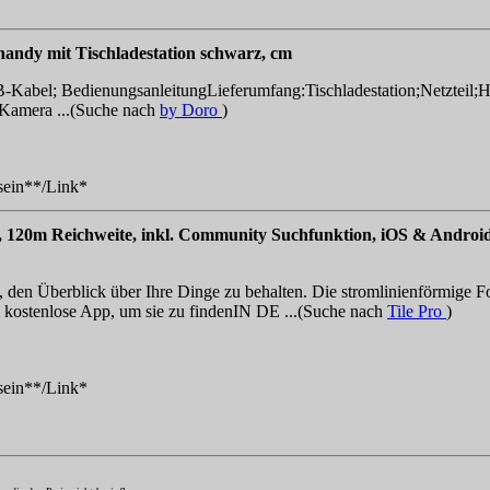
handy mit Tischladestation schwarz, cm
USB-Kabel; BedienungsanleitungLieferumfang:Tischladestation;Netztei
 Kamera ...(Suche nach
by Doro
)
 sein**/Link*
ack, 120m Reichweite, inkl. Community Suchfunktion, iOS & Andro
erblick über Ihre Dinge zu behalten. Die stromlinienförmige Form d
 kostenlose App, um sie zu findenIN DE ...(Suche nach
Tile Pro
)
 sein**/Link*