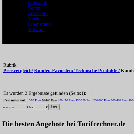
Elektronik
Garten
Geschenke
Musik
Lebensmittel
Software
Rubrik:
Preisvergleich/
Kunden-Favoriten: Technische Produkte /
Kunde
Es wurden 2 Ergebnisse gefunden (Seite:1): :
Preisintervall:
0-50 Euro
50-100 Euro
100-150 Euro
150-200 Euro
200-300 Euro
300-400 Euro
400
oder von:
€ bis:
€
Die besten Angebote bei Tarifrechner.de