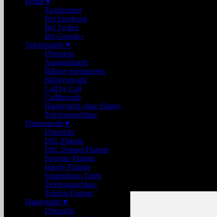
Home
▼
Tarifrechner
Bei Facebook
Bei Twitter
Bei Google+
Telefontarife
▼
Übersicht
Auslandstarife
Billiger telefonieren
Billigvorwahl
Call by Call
Callthrough
Handytarife ohne Handy
Telefonanschluss
Flatratetarife
▼
Übersicht
DSL Flatrate
DSL Doppel-Flatrate
Festnetz-Flatrate
Handy-Flatrate
Smartphone-Tarife
Telefonanschluss
Telefon-Flatrate
Handytarife
▼
Übersicht