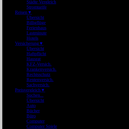
Städte Vergleich
Stromtarife
Reisen
▼
Übersicht
Billigflüge
Ferienhaus
Lastminute
Hotels
Versicherung
▼
Übersicht
Haftpflicht
Hausrat
KFZ-Versich.
Krankenversich.
Rechtsschutz
Rentenversich.
Sachversich.
Preisvergleich
▼
Suchen...
Übersicht
Auto
Bücher
Büro
Computer
Computer Spiele