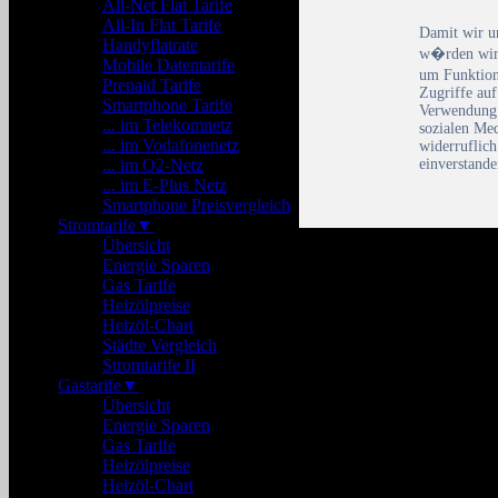
All-Net Flat Tarife
All-In Flat Tarife
Damit wir u
Handyflatrate
w�rden wir 
Mobile Datentarife
um Funktion
Prepaid Tarife
Zugriffe auf
Smartphone Tarife
Verwendung 
... im Telekomnetz
sozialen Me
... im Vodafonenetz
widerruflic
einverstande
... im O2-Netz
... im E-Plus Netz
Smartphone Preisvergleich
Stromtarife
▼
Übersicht
Energie Sparen
Gas Tarife
Heizölpreise
Heizöl-Chart
Städte Vergleich
Stromtarife II
Gastarife
▼
Übersicht
Energie Sparen
Gas Tarife
Heizölpreise
Heizöl-Chart