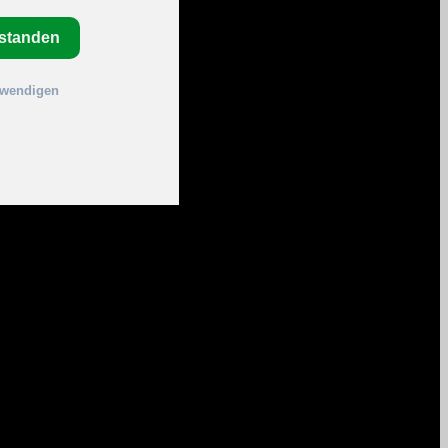
rstanden
twendigen