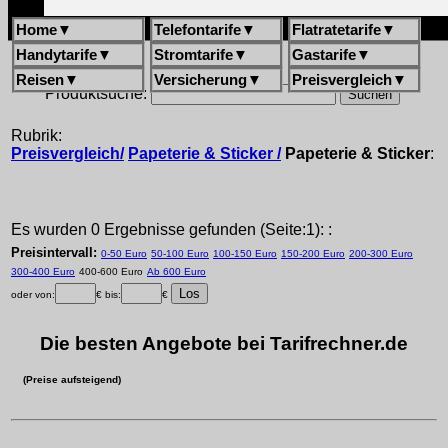
Home
▼
Telefontarife
▼
Flatratetarife
▼
Handytarife
▼
Stromtarife
▼
Gastarife
▼
Reisen
▼
Versicherung
▼
Preisvergleich
▼
Produktsuche:
Rubrik:
Preisvergleich/
Papeterie & Sticker /
Papeterie & Sticker
:
Es wurden 0 Ergebnisse gefunden (Seite:1): :
Preisintervall:
0-50 Euro
50-100 Euro
100-150 Euro
150-200 Euro
200-300 Euro
300-400 Euro
400-600 Euro
Ab 600 Euro
oder von:
€ bis:
€
Die besten Angebote bei Tarifrechner.de
(Preise aufsteigend)