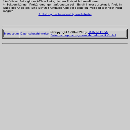
* Auf dieser Seite gibt es Affilate Links, die den Preis nicht beeinflussen.
** Seitdem können Preisänderungen aufgetreten sein. Es gilt immer der aktuelle Preis im
Shop des Anbieters. Eine Echtzeit-Aktualisierung der gelisteten Preise ist technisch nicht
möglich.
Auflistung der berücksichtigten Anbieter
©
Copyright
1998-2026 by
DATA INFORM-
Impressum
Datenschutzhinweise
Datenmanagementsysteme der Informatik GmbH