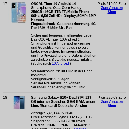
17
OSCAL Tiger 10 Android 14
Preis:219,99 Euro
Smartphone, Octa-Core Handy
Zum Amazon
256GB+16GB/1TB TF, Mobile Phone
Shop
90Hz, 6,56 Zoll HD+ Display, 50MP+8MP
Kamera,
Fingerabdruck+Gesichtserkennung, 4G
Dual SIM, 5180mAh - Blau
Sicher und bequem, intelligentes Leben:
Das OSCAL Tiger 10 Android 14
Smartphone mit Fingerabdrucksensor
und Gesichtserkennungstechnologie
bietet zwei sichere Entsperrmethoden,
um Ihre Privatsphäre und Datensicherheit
zu schützen. Bietet die neueste Erfah ...
(Suche nach
10 Android
)
Versandkosten: Ab 30 Euro in der Regel
kostenfrei
Verfügbarkeit: Auf Lager
Seit der Preiserfassung können
Veränderungen erfolgt sein**/Link*
18
Samsung Galaxy S10+ Dual SIM, 128
Preis:220,68 Euro
GB interner Speicher, 8 GB RAM, prism
Zum Amazon
blue, [Standard] Deutsche Version
Shop
Anzeige: 6,4", 1440 x 3040
PixelProzessor: Exynos 9820 2,7 GHz /
Snapdragon 855 2,84 GHzKamera:
Dreifach, 12MP + 12MP + 16MPAkku: