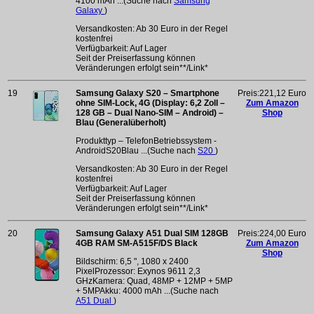
4100 mAh ...(Suche nach
Samsung
Galaxy
)
Versandkosten: Ab 30 Euro in der Regel
kostenfrei
Verfügbarkeit: Auf Lager
Seit der Preiserfassung können
Veränderungen erfolgt sein**/Link*
19
Samsung Galaxy S20 – Smartphone
Preis:221,12 Euro
ohne SIM-Lock, 4G (Display: 6,2 Zoll –
Zum Amazon
128 GB – Dual Nano-SIM – Android) –
Shop
Blau (Generalüberholt)
Produkttyp – TelefonBetriebssystem -
AndroidS20Blau ...(Suche nach
S20
)
Versandkosten: Ab 30 Euro in der Regel
kostenfrei
Verfügbarkeit: Auf Lager
Seit der Preiserfassung können
Veränderungen erfolgt sein**/Link*
20
Samsung Galaxy A51 Dual SIM 128GB
Preis:224,00 Euro
4GB RAM SM-A515F/DS Black
Zum Amazon
Shop
Bildschirm: 6,5 ", 1080 x 2400
PixelProzessor: Exynos 9611 2,3
GHzKamera: Quad, 48MP + 12MP + 5MP
+ 5MPAkku: 4000 mAh ...(Suche nach
A51 Dual
)