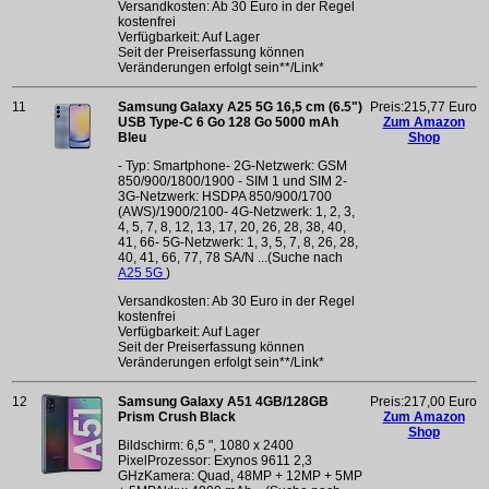
Versandkosten: Ab 30 Euro in der Regel
kostenfrei
Verfügbarkeit: Auf Lager
Seit der Preiserfassung können
Veränderungen erfolgt sein**/Link*
11
Samsung Galaxy A25 5G 16,5 cm (6.5")
Preis:215,77 Euro
USB Type-C 6 Go 128 Go 5000 mAh
Zum Amazon
Bleu
Shop
- Typ: Smartphone- 2G-Netzwerk: GSM
850/900/1800/1900 - SIM 1 und SIM 2-
3G-Netzwerk: HSDPA 850/900/1700
(AWS)/1900/2100- 4G-Netzwerk: 1, 2, 3,
4, 5, 7, 8, 12, 13, 17, 20, 26, 28, 38, 40,
41, 66- 5G-Netzwerk: 1, 3, 5, 7, 8, 26, 28,
40, 41, 66, 77, 78 SA/N ...(Suche nach
A25 5G
)
Versandkosten: Ab 30 Euro in der Regel
kostenfrei
Verfügbarkeit: Auf Lager
Seit der Preiserfassung können
Veränderungen erfolgt sein**/Link*
12
Samsung Galaxy A51 4GB/128GB
Preis:217,00 Euro
Prism Crush Black
Zum Amazon
Shop
Bildschirm: 6,5 ", 1080 x 2400
PixelProzessor: Exynos 9611 2,3
GHzKamera: Quad, 48MP + 12MP + 5MP