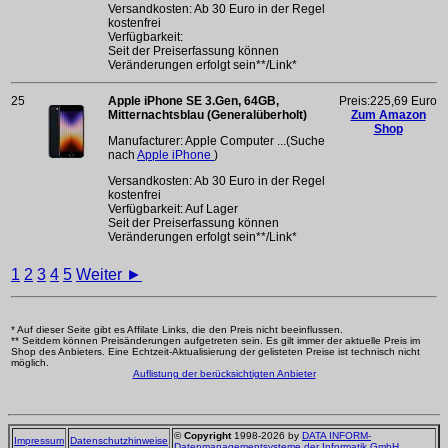
Versandkosten: Ab 30 Euro in der Regel
kostenfrei
Verfügbarkeit:
Seit der Preiserfassung können
Veränderungen erfolgt sein**/Link*
25
Apple iPhone SE 3.Gen, 64GB,
Preis:225,69 Euro
Mitternachtsblau (Generalüberholt)
Zum Amazon
Shop
Manufacturer: Apple Computer ...(Suche
nach
Apple iPhone
)
Versandkosten: Ab 30 Euro in der Regel
kostenfrei
Verfügbarkeit: Auf Lager
Seit der Preiserfassung können
Veränderungen erfolgt sein**/Link*
1
2
3
4
5
Weiter ►
* Auf dieser Seite gibt es Affilate Links, die den Preis nicht beeinflussen.
** Seitdem können Preisänderungen aufgetreten sein. Es gilt immer der aktuelle Preis im
Shop des Anbieters. Eine Echtzeit-Aktualisierung der gelisteten Preise ist technisch nicht
möglich.
Auflistung der berücksichtigten Anbieter
©
Copyright
1998-2026 by
DATA INFORM-
Impressum
Datenschutzhinweise
Datenmanagementsysteme der Informatik GmbH