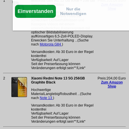
1
Motorola G84 5G, 12 GB RAM + 256 GB
Preis:202,05 Euro
Speicher, Nachtblau
Zum Amazon
Shop
Nur die
Einverstanden
50 MP Ultra-Pixel-Kamera + OIS.
Notwendigen
Nehmen Sie schärfere Fotos bei
schlechten Lichtverhältnissen und
flüssigere Videos mit einem
unerschütterlichen Kamerasystem mit
optischer Bildstabilisierung
aufKinoartiges 6,5-Zoll-POLED-Display.
Erwecken Sie Unterhaltung ...(Suche
nach
Motorola G84
)
Versandkosten: Ab 30 Euro in der Regel
kostenfrei
Verfügbarkeit: Auf Lager
Seit der Preiserfassung können
Veränderungen erfolgt sein**/Link*
2
Xiaomi Redmi Note 13 5G 256GB
Preis:204,00 Euro
Graphite Black
Zum Amazon
Shop
Hochwertige
MaterialLanglebigRobustheit ...(Suche
nach
Note 13
)
Versandkosten: Ab 30 Euro in der Regel
kostenfrei
Verfügbarkeit: Auf Lager
Seit der Preiserfassung können
Veränderungen erfolgt sein**/Link*