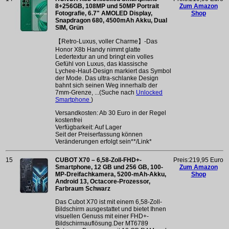
8+256GB, 108MP und 50MP Portrait
Zum Amazon
Fotografie, 6.7" AMOLED Display,
Shop
Snapdragon 680, 4500mAh Akku, Dual
SIM, Grün
【Retro-Luxus, voller Charme】-Das
Honor X8b Handy nimmt glatte
Ledertextur an und bringt ein volles
Gefühl von Luxus, das klassische
Lychee-Haut-Design markiert das Symbol
der Mode. Das ultra-schlanke Design
bahnt sich seinen Weg innerhalb der
7mm-Grenze, ...(Suche nach
Unlocked
Smartphone
)
Versandkosten: Ab 30 Euro in der Regel
kostenfrei
Verfügbarkeit: Auf Lager
Seit der Preiserfassung können
Veränderungen erfolgt sein**/Link*
15
CUBOT X70 – 6,58-Zoll-FHD+-
Preis:219,95 Euro
Smartphone, 12 GB und 256 GB, 100-
Zum Amazon
MP-Dreifachkamera, 5200-mAh-Akku,
Shop
Android 13, Octacore-Prozessor,
Farbraum Schwarz
Das Cubot X70 ist mit einem 6,58-Zoll-
Bildschirm ausgestattet und bietet Ihnen
visuellen Genuss mit einer FHD+-
Bildschirmauflösung.Der MT6789