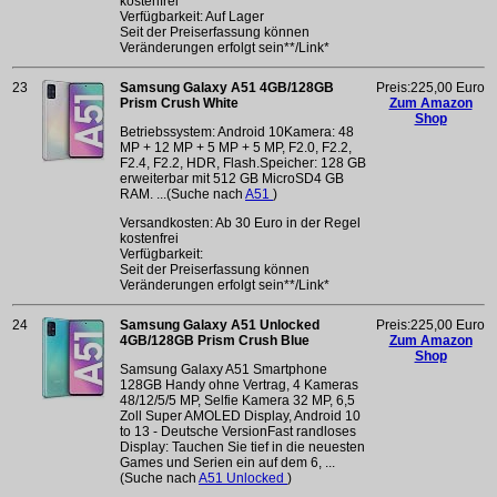
kostenfrei
Verfügbarkeit: Auf Lager
Seit der Preiserfassung können
Veränderungen erfolgt sein**/Link*
23
Samsung Galaxy A51 4GB/128GB
Preis:225,00 Euro
Prism Crush White
Zum Amazon
Shop
Betriebssystem: Android 10Kamera: 48
MP + 12 MP + 5 MP + 5 MP, F2.0, F2.2,
F2.4, F2.2, HDR, Flash.Speicher: 128 GB
erweiterbar mit 512 GB MicroSD4 GB
RAM. ...(Suche nach
A51
)
Versandkosten: Ab 30 Euro in der Regel
kostenfrei
Verfügbarkeit:
Seit der Preiserfassung können
Veränderungen erfolgt sein**/Link*
24
Samsung Galaxy A51 Unlocked
Preis:225,00 Euro
4GB/128GB Prism Crush Blue
Zum Amazon
Shop
Samsung Galaxy A51 Smartphone
128GB Handy ohne Vertrag, 4 Kameras
48/12/5/5 MP, Selfie Kamera 32 MP, 6,5
Zoll Super AMOLED Display, Android 10
to 13 - Deutsche VersionFast randloses
Display: Tauchen Sie tief in die neuesten
Games und Serien ein auf dem 6, ...
(Suche nach
A51 Unlocked
)