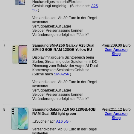
Hochwertiges materialFlexible
GestaltungLanglebig ...(Suche nach
A25
5G
)
Versandkosten: Ab 30 Euro in der Regel
kostenfrei
Verfügbarkeit: Auf Lager
Seit der Preiserfassung können
Veränderungen erfolgt sein**/Link*
7
Samsung SM-A256 Galaxy A25 Dual
Preis:209,00 Euro
SIM 5G 6GB RAM 128GB Yellow EU
Zum Amazon
Shop
Display mit großem Sichtbereich beim
Surfen, Streaming oder Spielen - mit DC-
Dimmung zum Schutz der AugenAI-Dual-
KamerasystemSchlankes Gehäuse ...
(Suche nach
SM-A256
)
Versandkosten: Ab 30 Euro in der Regel
kostenfrei
Verfügbarkeit: Auf Lager
Seit der Preiserfassung können
Veränderungen erfolgt sein**/Link*
8
Samsung Galaxy A16 5G 128GB/4GB
Preis:211,12 Euro
RAM Dual-SIM light-green
Zum Amazon
Shop
...(Suche nach
A16 5G
)
Versandkosten: Ab 30 Euro in der Regel
kostenfrei