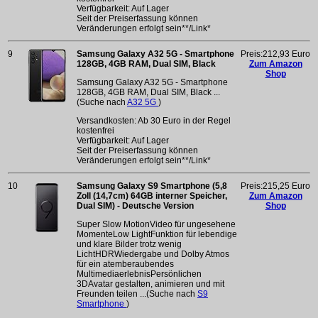
Verfügbarkeit: Auf Lager
Seit der Preiserfassung können
Veränderungen erfolgt sein**/Link*
9
Samsung Galaxy A32 5G - Smartphone
Preis:212,93 Euro
128GB, 4GB RAM, Dual SIM, Black
Zum Amazon
Shop
Samsung Galaxy A32 5G - Smartphone
128GB, 4GB RAM, Dual SIM, Black ...
(Suche nach
A32 5G
)
Versandkosten: Ab 30 Euro in der Regel
kostenfrei
Verfügbarkeit: Auf Lager
Seit der Preiserfassung können
Veränderungen erfolgt sein**/Link*
10
Samsung Galaxy S9 Smartphone (5,8
Preis:215,25 Euro
Zoll (14,7cm) 64GB interner Speicher,
Zum Amazon
Dual SIM) - Deutsche Version
Shop
Super Slow MotionVideo für ungesehene
MomenteLow LightFunktion für lebendige
und klare Bilder trotz wenig
LichtHDRWiedergabe und Dolby Atmos
für ein atemberaubendes
MultimediaerlebnisPersönlichen
3DAvatar gestalten, animieren und mit
Freunden teilen ...(Suche nach
S9
Smartphone
)