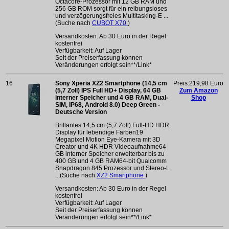
Octacore-Prozessor mit 12 GB RAM und
256 GB ROM sorgt für ein reibungsloses
und verzögerungsfreies Multitasking-E ...
(Suche nach
CUBOT X70
)
Versandkosten: Ab 30 Euro in der Regel
kostenfrei
Verfügbarkeit: Auf Lager
Seit der Preiserfassung können
Veränderungen erfolgt sein**/Link*
16
Sony Xperia XZ2 Smartphone (14,5 cm
Preis:219,98 Euro
(5,7 Zoll) IPS Full HD+ Display, 64 GB
Zum Amazon
interner Speicher und 4 GB RAM, Dual-
Shop
SIM, IP68, Android 8.0) Deep Green -
Deutsche Version
Brillantes 14,5 cm (5,7 Zoll) Full-HD HDR
Display für lebendige Farben19
Megapixel Motion Eye-Kamera mit 3D
Creator und 4K HDR Videoaufnahme64
GB interner Speicher erweiterbar bis zu
400 GB und 4 GB RAM64-bit Qualcomm
Snapdragon 845 Prozessor und Stereo-L
...(Suche nach
XZ2 Smartphone
)
Versandkosten: Ab 30 Euro in der Regel
kostenfrei
Verfügbarkeit: Auf Lager
Seit der Preiserfassung können
Veränderungen erfolgt sein**/Link*