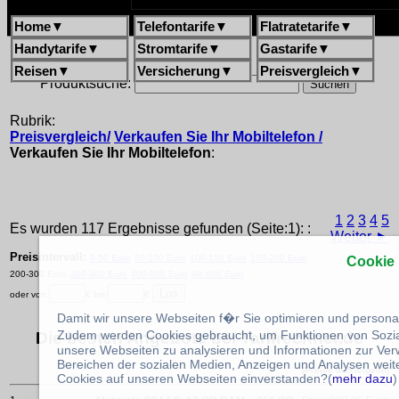
Home
▼
Telefontarife
▼
Flatratetarife
▼
Handytarife
▼
Stromtarife
▼
Gastarife
▼
Reisen
▼
Versicherung
▼
Preisvergleich
▼
Produktsuche:
Rubrik:
Preisvergleich/
Verkaufen Sie Ihr Mobiltelefon /
Verkaufen Sie Ihr Mobiltelefon
:
1
2
3
4
5
Es wurden 117 Ergebnisse gefunden (Seite:1): :
Weiter ►
Preisintervall:
0-50 Euro
50-100 Euro
100-150 Euro
150-200 Euro
Cookie
200-300 Euro
300-400 Euro
400-600 Euro
Ab 600 Euro
oder von:
€ bis:
€
Damit wir unsere Webseiten f�r Sie optimieren und person
Zudem werden Cookies gebraucht, um Funktionen von Sozial
Die besten Angebote bei Tarifrechner.de
unsere Webseiten zu analysieren und Informationen zur Ve
Bereichen der sozialen Medien, Anzeigen und Analysen weite
(Preise aufsteigend)
Cookies auf unseren Webseiten einverstanden?(
mehr dazu
)