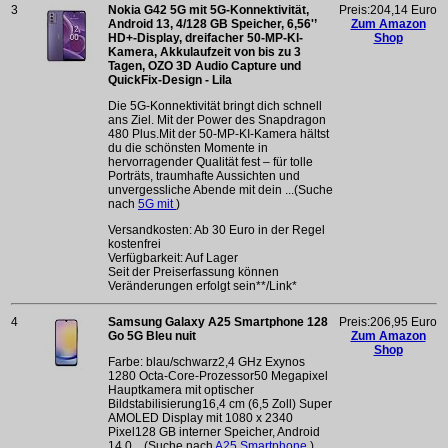
3
Nokia G42 5G mit 5G-Konnektivität,
Preis:204,14 Euro
Android 13, 4/128 GB Speicher, 6,56'’
Zum Amazon
HD+-Display, dreifacher 50-MP-Kl-
Shop
Kamera, Akkulaufzeit von bis zu 3
Tagen, OZO 3D Audio Capture und
QuickFix-Design - Lila
Die 5G-Konnektivität bringt dich schnell
ans Ziel. Mit der Power des Snapdragon
480 Plus.Mit der 50-MP-KI-Kamera hältst
du die schönsten Momente in
hervorragender Qualität fest – für tolle
Porträts, traumhafte Aussichten und
unvergessliche Abende mit dein ...(Suche
nach
5G mit
)
Versandkosten: Ab 30 Euro in der Regel
kostenfrei
Verfügbarkeit: Auf Lager
Seit der Preiserfassung können
Veränderungen erfolgt sein**/Link*
4
Samsung Galaxy A25 Smartphone 128
Preis:206,95 Euro
Go 5G Bleu nuit
Zum Amazon
Shop
Farbe: blau/schwarz2,4 GHz Exynos
1280 Octa-Core-Prozessor50 Megapixel
Hauptkamera mit optischer
Bildstabilisierung16,4 cm (6,5 Zoll) Super
AMOLED Display mit 1080 x 2340
Pixel128 GB interner Speicher, Android
14.0 ...(Suche nach
A25 Smartphone
)