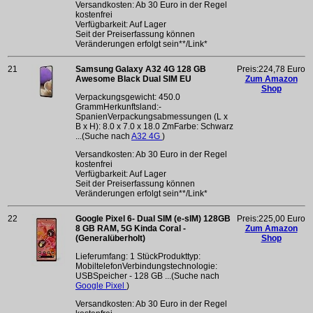
Versandkosten: Ab 30 Euro in der Regel
kostenfrei
Verfügbarkeit: Auf Lager
Seit der Preiserfassung können
Veränderungen erfolgt sein**/Link*
21
Samsung Galaxy A32 4G 128 GB
Preis:224,78 Euro
Awesome Black Dual SIM EU
Zum Amazon
Shop
Verpackungsgewicht: 450.0
GrammHerkunftsland:-
SpanienVerpackungsabmessungen (L x
B x H): 8.0 x 7.0 x 18.0 ZmFarbe: Schwarz
...(Suche nach
A32 4G
)
Versandkosten: Ab 30 Euro in der Regel
kostenfrei
Verfügbarkeit: Auf Lager
Seit der Preiserfassung können
Veränderungen erfolgt sein**/Link*
22
Google Pixel 6- Dual SIM (e-sIM) 128GB
Preis:225,00 Euro
8 GB RAM, 5G Kinda Coral -
Zum Amazon
(Generalüberholt)
Shop
Lieferumfang: 1 StückProdukttyp:
MobiltelefonVerbindungstechnologie:
USBSpeicher - 128 GB ...(Suche nach
Google Pixel
)
Versandkosten: Ab 30 Euro in der Regel