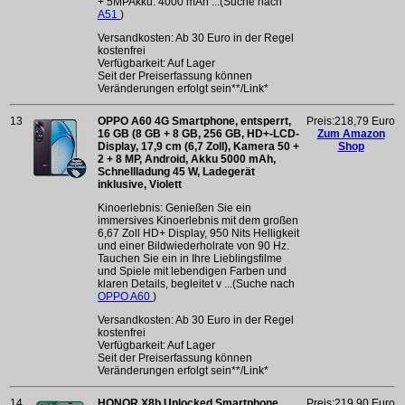
+ 5MPAkku: 4000 mAh ...(Suche nach
A51
)
Versandkosten: Ab 30 Euro in der Regel
kostenfrei
Verfügbarkeit: Auf Lager
Seit der Preiserfassung können
Veränderungen erfolgt sein**/Link*
13
OPPO A60 4G Smartphone, entsperrt,
Preis:218,79 Euro
16 GB (8 GB + 8 GB, 256 GB, HD+-LCD-
Zum Amazon
Display, 17,9 cm (6,7 Zoll), Kamera 50 +
Shop
2 + 8 MP, Android, Akku 5000 mAh,
Schnellladung 45 W, Ladegerät
inklusive, Violett
Kinoerlebnis: Genießen Sie ein
immersives Kinoerlebnis mit dem großen
6,67 Zoll HD+ Display, 950 Nits Helligkeit
und einer Bildwiederholrate von 90 Hz.
Tauchen Sie ein in Ihre Lieblingsfilme
und Spiele mit lebendigen Farben und
klaren Details, begleitet v ...(Suche nach
OPPO A60
)
Versandkosten: Ab 30 Euro in der Regel
kostenfrei
Verfügbarkeit: Auf Lager
Seit der Preiserfassung können
Veränderungen erfolgt sein**/Link*
14
HONOR X8b Unlocked Smartphone
Preis:219,90 Euro