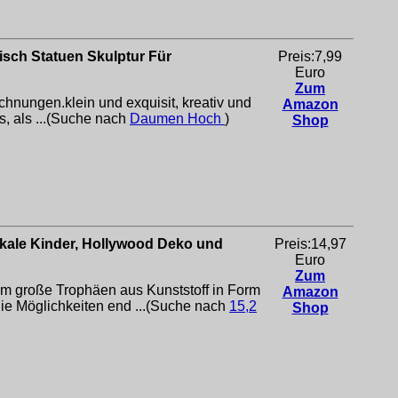
sch Statuen Skulptur Für
Preis:7,99
Euro
Zum
ichnungen.klein und exquisit, kreativ und
Amazon
s, als ...(Suche nach
Daumen Hoch
)
Shop
kale Kinder, Hollywood Deko und
Preis:14,97
Euro
Zum
m große Trophäen aus Kunststoff in Form
Amazon
ie Möglichkeiten end ...(Suche nach
15,2
Shop