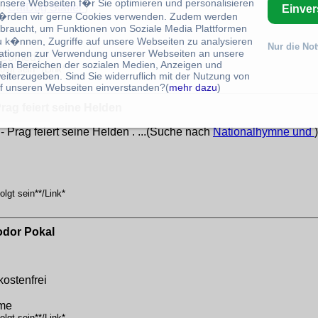
unsere Webseiten f�r Sie optimieren und personalisieren
ch
CatDog Staffel
)
Einve
rden wir gerne Cookies verwenden. Zudem werden
braucht, um Funktionen von Soziale Media Plattformen
u k�nnen, Zugriffe auf unsere Webseiten zu analysieren
Nur die No
ationen zur Verwendung unserer Webseiten an unsere
e,Comedy
 den Bereichen der sozialen Medien, Anzeigen und
lgt sein**/Link*
eiterzugeben. Sind Sie widerruflich mit der Nutzung von
f unseren Webseiten einverstanden?(
mehr dazu
)
ag feiert seine Helden
Prag feiert seine Helden . ...(Suche nach
Nationalhymne und
)
lgt sein**/Link*
dor Pokal
kostenfrei
lme
lgt sein**/Link*