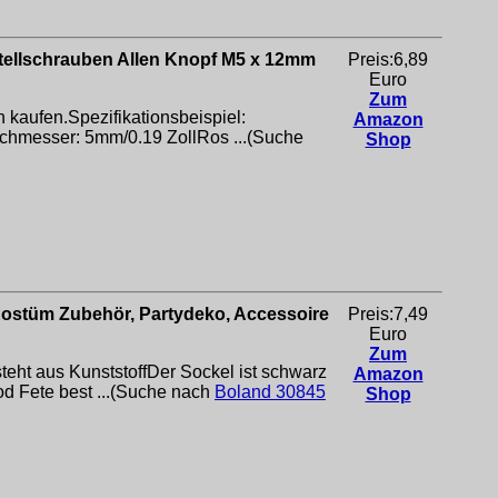
tellschrauben Allen Knopf M5 x 12mm
Preis:6,89
Euro
Zum
h kaufen.Spezifikationsbeispiel:
Amazon
hmesser: 5mm/0.19 ZollRos ...(Suche
Shop
Kostüm Zubehör, Partydeko, Accessoire
Preis:7,49
Euro
Zum
eht aus KunststoffDer Sockel ist schwarz
Amazon
od Fete best ...(Suche nach
Boland 30845
Shop