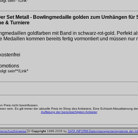
lgt sein**/Link*
0er Set Metall - Bowlingmedaille golden zum Umhängen für 
e & Turniere
aillen goldfarben mit Band in schwarz-rot-gold. Perfekt al
edaillen kommen bereits fertig vormontiert und müssen nu
kostenfrei
romotions
lgt sein**/Link*
den Preis nicht beeinflussen.
n sein. Es gilt immer der aktuelle Preis im Shop des Anbieters. Eine Echtzeit-Aktualisierung der g
Auflistung der berücksichtigten Anbieter
tenschutzhinweise
©
Copyright
1998-2026 by
DATA INFORM-Datenmanagementsysteme der In