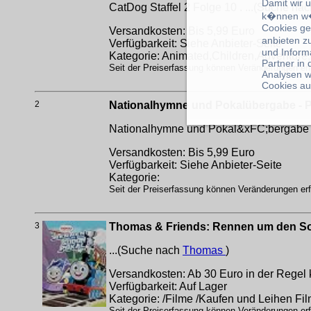
Damit wir 
CatDog Staffel 2 Folge 10 . ...(Suche na
k�nnen w�
Cookies ge
Versandkosten: Bis 5,99 Euro
anbieten z
Verfügbarkeit: Siehe Anbieter-Seite
und Inform
Kategorie: Animated,Children,Adventur
Partner in
Seit der Preiserfassung können Veränderungen erfo
Analysen w
Cookies au
2
Nationalhymne und Pokalübergabe - Pr
Nationalhymne und Pokal&xFC;bergabe - 
Versandkosten: Bis 5,99 Euro
Verfügbarkeit: Siehe Anbieter-Seite
Kategorie:
Seit der Preiserfassung können Veränderungen erfo
3
Thomas & Friends: Rennen um den So
...(Suche nach
Thomas
)
Versandkosten: Ab 30 Euro in der Regel 
Verfügbarkeit: Auf Lager
Kategorie: /Filme /Kaufen und Leihen Fi
Seit der Preiserfassung können Veränderungen erfo