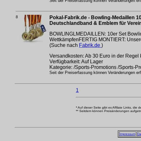
Seit der Preiserfassung können Veränderungen erfo
8
Pokal-Fabrik.de - Bowling-Medaillen 1
Deutschlandband & Emblem für Verein
BOWLINGLMEDAILLEN: 10er Set Bowlingmed
WettkämpfenFERTIG MONTIERT: Unsere M
(Suche nach
Fabrik.de
)
Versandkosten: Ab 30 Euro in der Regel 
Verfügbarkeit: Auf Lager
Kategorie: /Sports-Promotions /Sports-P
Seit der Preiserfassung können Veränderungen erfo
1
* Auf dieser Seite gibt es Affilate Links, die 
** Seitdem können Preisänderungen aufgetrete
Impressum
Da