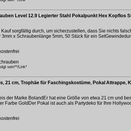
en Level 12.9 Legierter Stahl Pokalpunkt Hex Kopflos S
Kauf sorgfältig durch, um sicherzustellen, dass Sie nichts falsc
mm x Schraubenlänge 5mm, 50 Stück für ein SetGewindedurc
kostenfrei
schrauben
lgt sein**/Link*
s, 21 cm, Trophäe für Faschingskostüme, Pokal Attrappe, 
is der Marke BolandEr hat eine Größe von etwa 21 cm und best
der Farbe GoldDer Pokal ist auch als Partydeko für Ihre Hollywo
kostenfrei