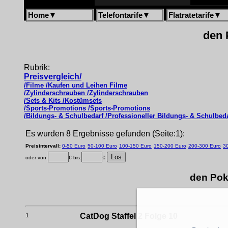
Home
▼
Telefontarife
▼
Flatratetarife
▼
den 
Rubrik:
Preisvergleich/
/Filme /Kaufen und Leihen Filme
/Zylinderschrauben /Zylinderschrauben
/Sets & Kits /Kostümsets
/Sports-Promotions /Sports-Promotions
/Bildungs- & Schulbedarf /Professioneller Bildungs- & Schulbed
Es wurden 8 Ergebnisse gefunden (Seite:1):
Preisintervall:
0-50 Euro
50-100 Euro
100-150 Euro
150-200 Euro
200-300 Euro
3
oder von:
€ bis:
€
den Pok
1
CatDog Staffel 2 Folge 10