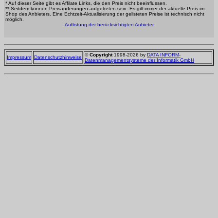
* Auf dieser Seite gibt es Affilate Links, die den Preis nicht beeinflussen.
** Seitdem können Preisänderungen aufgetreten sein. Es gilt immer der aktuelle Preis im
Shop des Anbieters. Eine Echtzeit-Aktualisierung der gelisteten Preise ist technisch nicht
möglich.
Auflistung der berücksichtigten Anbieter
©
Copyright
1998-2026 by
DATA INFORM-
Impressum
Datenschutzhinweise
Datenmanagementsysteme der Informatik GmbH