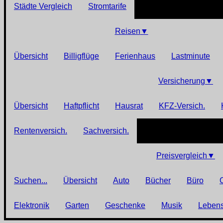
Städte Vergleich
Stromtarife
Reisen
▼
Übersicht
Billigflüge
Ferienhaus
Lastminute
Versicherung
▼
Übersicht
Haftpflicht
Hausrat
KFZ-Versich.
Rentenversich.
Sachversich.
Preisvergleich
▼
Suchen...
Übersicht
Auto
Bücher
Büro
Elektronik
Garten
Geschenke
Musik
Lebens