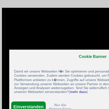
Cookie Banner
Damit wir unsere Webseiten f�r Sie optimieren und persona
Cookies verwenden. Zudem werden Cookies gebraucht, um F
Plattformen anbieten zu k�nnen, Zugriffe auf unsere Websei
zur Verwendung unserer Webseiten an unsere Partner in den
Anzeigen und Analysen weiterzugeben. Sind Sie widerruflich 
unseren Webseiten einverstanden?(
mehr dazu
)
Nur die
Einverstanden
Notwendigen