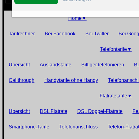
Home
▼
Tarifrechner
Bei Facebook
Bei Twitter
Bei Goog
Telefontarife
▼
Übersicht
Auslandstarife
Billiger telefonieren
Bi
Callthrough
Handytarife ohne Handy
Telefonansch
Flatratetarife
▼
Übersicht
DSL Flatrate
DSL Doppel-Flatrate
Fe
Smartphone-Tarife
Telefonanschluss
Telefon-Flatra