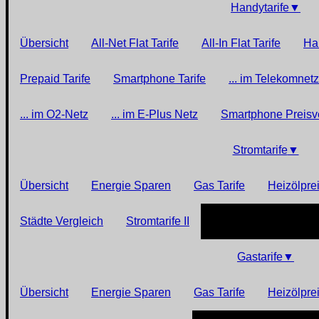
Handytarife
▼
Übersicht
All-Net Flat Tarife
All-In Flat Tarife
Han
Prepaid Tarife
Smartphone Tarife
... im Telekomnetz
... im O2-Netz
... im E-Plus Netz
Smartphone Preisv
Stromtarife
▼
Übersicht
Energie Sparen
Gas Tarife
Heizölpre
Städte Vergleich
Stromtarife II
Gastarife
▼
Übersicht
Energie Sparen
Gas Tarife
Heizölpre