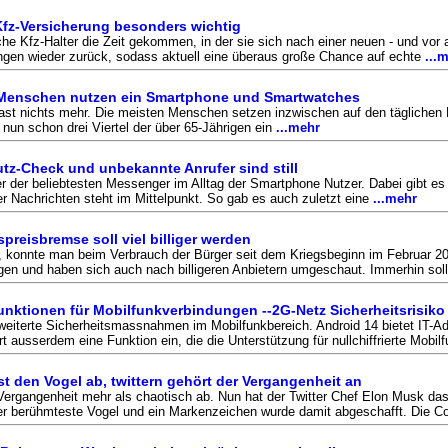
Kfz-Versicherung besonders wichtig
iche Kfz-Halter die Zeit gekommen, in der sie sich nach einer neuen - und vo
ungen wieder zurück, sodass aktuell eine überaus große Chance auf echte
...
 Menschen nutzen ein Smartphone und Smartwatches
fast nichts mehr. Die meisten Menschen setzen inzwischen auf den täglichen 
un schon drei Viertel der über 65-Jährigen ein
...mehr
z-Check und unbekannte Anrufer sind still
 der beliebtesten Messenger im Alltag der Smartphone Nutzer. Dabei gibt es i
r Nachrichten steht im Mittelpunkt. So gab es auch zuletzt eine
...mehr
reisbremse soll viel billiger werden
 konnte man beim Verbrauch der Bürger seit dem Kriegsbeginn im Februar 20
und haben sich auch nach billigeren Anbietern umgeschaut. Immerhin soll l
unktionen für Mobilfunkverbindungen --2G-Netz Sicherheitsrisiko
weiterte Sicherheitsmassnahmen im Mobilfunkbereich. Android 14 bietet IT-Adm
rt ausserdem eine Funktion ein, die die Unterstützung für nullchiffrierte Mobi
st den Vogel ab, twittern gehört der Vergangenheit an
r Vergangenheit mehr als chaotisch ab. Nun hat der Twitter Chef Elon Musk das 
der berühmteste Vogel und ein Markenzeichen wurde damit abgeschafft. Die C