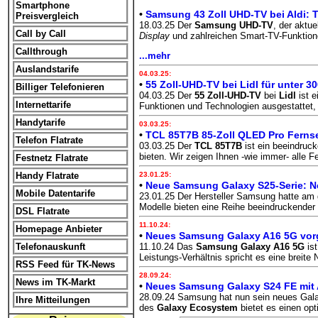
Smartphone
•
Samsung 43 Zoll UHD-TV bei Aldi: T
Preisvergleich
18.03.25 Der
Samsung UHD-TV
, der aktue
Call by Call
Display
und zahlreichen
Smart-TV-Funktio
Callthrough
...mehr
Auslandstarife
04.03.25:
•
55 Zoll-UHD-TV bei Lidl für unter 
Billiger Telefonieren
04.03.25 Der
55 Zoll-UHD-TV
bei
Lidl
ist e
Internettarife
Funktionen und Technologien ausgestattet,
Handytarife
03.03.25:
•
TCL 85T7B 85-Zoll QLED Pro Fernse
Telefon Flatrate
03.03.25 Der
TCL 85T7B
ist ein beeindruc
bieten. Wir zeigen Ihnen -wie immer- alle 
Festnetz Flatrate
Handy Flatrate
23.01.25:
•
Neue Samsung Galaxy S25-Serie: N
Mobile Datentarife
23.01.25 Der Hersteller Samsung hatte am
Modelle bieten eine Reihe beeindruckender
DSL Flatrate
11.10.24:
Homepage Anbieter
•
Neues Samsung Galaxy A16 5G vorge
Telefonauskunft
11.10.24 Das
Samsung Galaxy A16 5G
ist
Leistungs-Verhältnis spricht es eine breite
RSS Feed für TK-News
28.09.24:
News im TK-Markt
•
Neues Samsung Galaxy S24 FE mit A
28.09.24 Samsung hat nun sein neues Gala
Ihre Mitteilungen
des
Galaxy Ecosystem
bietet es einen op