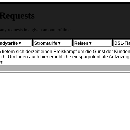
ndytarife
▼
Stromtarife
▼
Reisen
▼
DSL-Fla
n liefern sich derzeit einen Preiskampf um die Gunst der Kun
lich. Um Ihnen auch hier erhebliche einsparpotentiale Aufzuze
en.