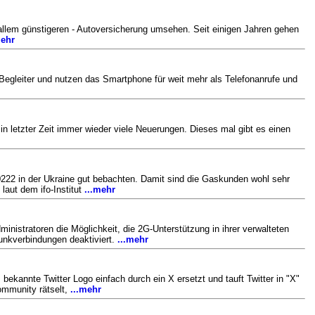
r allem günstigeren - Autoversicherung umsehen. Seit einigen Jahren gehen
mehr
Begleiter und nutzen das Smartphone für weit mehr als Telefonanrufe und
n letzter Zeit immer wieder viele Neuerungen. Dieses mal gibt es einen
222 in der Ukraine gut bebachten. Damit sind die Gaskunden wohl sehr
aut dem ifo-Institut
...mehr
inistratoren die Möglichkeit, die 2G-Unterstützung in ihrer verwalteten
lfunkverbindungen deaktiviert.
...mehr
bekannte Twitter Logo einfach durch ein X ersetzt und tauft Twitter in "X"
ommunity rätselt,
...mehr