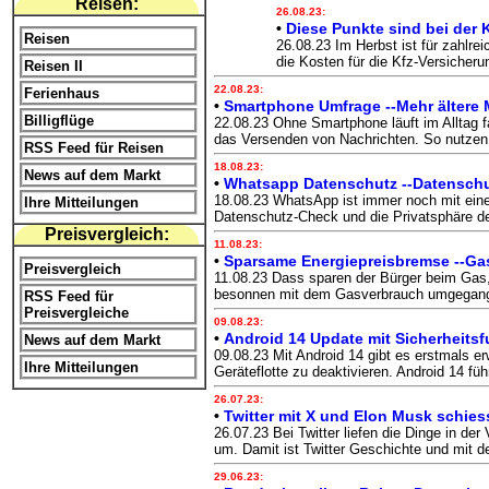
Reisen:
26.08.23:
•
Diese Punkte sind bei der 
Reisen
26.08.23 Im Herbst ist für zahlre
die Kosten für die Kfz-Versicher
Reisen II
22.08.23:
Ferienhaus
•
Smartphone Umfrage --Mehr ältere
Billigflüge
22.08.23 Ohne Smartphone läuft im Alltag 
das Versenden von Nachrichten. So nutzen n
RSS Feed für Reisen
18.08.23:
News auf dem Markt
•
Whatsapp Datenschutz --Datenschut
18.08.23 WhatsApp ist immer noch mit einer
Ihre Mitteilungen
Datenschutz-Check und die Privatsphäre de
Preisvergleich:
11.08.23:
•
Sparsame Energiepreisbremse --Gasp
Preisvergleich
11.08.23 Dass sparen der Bürger beim Gas,
besonnen mit dem Gasverbrauch umgegangen 
RSS Feed für
Preisvergleiche
09.08.23:
•
Android 14 Update mit Sicherheitsf
News auf dem Markt
09.08.23 Mit Android 14 gibt es erstmals er
Ihre Mitteilungen
Geräteflotte zu deaktivieren. Android 14 füh
26.07.23:
•
Twitter mit X und Elon Musk schies
26.07.23 Bei Twitter liefen die Dinge in de
um. Damit ist Twitter Geschichte und mit 
29.06.23: