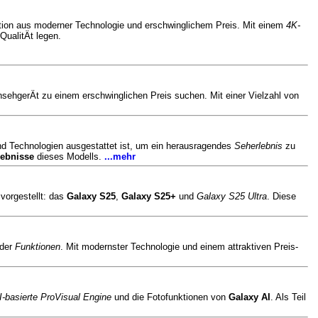
nation aus moderner Technologie und erschwinglichem Preis. Mit einem
4K-
QualitÄt legen.
nsehgerÄt zu einem erschwinglichen Preis suchen. Mit einer Vielzahl von
und Technologien ausgestattet ist, um ein herausragendes
Seherlebnis
zu
gebnisse
dieses Modells.
...mehr
vorgestellt: das
Galaxy S25
,
Galaxy S25+
und
Galaxy S25 Ultra
. Diese
nder
Funktionen
. Mit modernster
Technologie
und einem attraktiven Preis-
I-basierte ProVisual Engine
und die Fotofunktionen von
Galaxy AI
. Als Teil