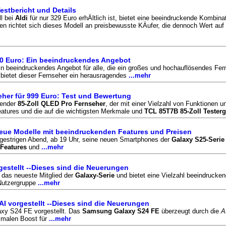
estbericht und Details
ll bei
Aldi
für nur 329 Euro erhÄltlich ist, bietet eine beeindruckende Kombi
nen
richtet sich dieses Modell an preisbewusste KÄufer, die dennoch Wert auf 
300 Euro: Ein beeindruckendes Angebot
in beeindruckendes Angebot für alle, die ein großes und hochauflösendes Fer
 bietet dieser Fernseher ein herausragendes
...mehr
her für 999 Euro: Test und Bewertung
kender
85-Zoll QLED Pro Fernseher
, der mit einer Vielzahl von Funktionen 
Features und die auf die wichtigsten Merkmale und
TCL 85T7B 85-Zoll Tester
eue Modelle mit beeindruckenden Features und Preisen
 gestrigen Abend, ab 19 Uhr, seine neuen Smartphones der
Galaxy S25-Serie
Features
und
...mehr
stellt --Dieses sind die Neuerungen
 das neueste Mitglied der
Galaxy-Serie
und bietet eine Vielzahl beeindrucke
 Nutzergruppe
...mehr
I vorgestellt --Dieses sind die Neuerungen
xy S24 FE vorgestellt. Das
Samsung Galaxy S24 FE
überzeugt durch die
A
timalen Boost für
...mehr