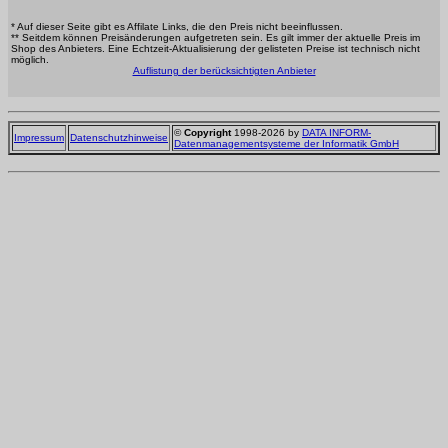
* Auf dieser Seite gibt es Affilate Links, die den Preis nicht beeinflussen.
** Seitdem können Preisänderungen aufgetreten sein. Es gilt immer der aktuelle Preis im
Shop des Anbieters. Eine Echtzeit-Aktualisierung der gelisteten Preise ist technisch nicht
möglich.
Auflistung der berücksichtigten Anbieter
©
Copyright
1998-2026 by
DATA INFORM-
Impressum
Datenschutzhinweise
Datenmanagementsysteme der Informatik GmbH