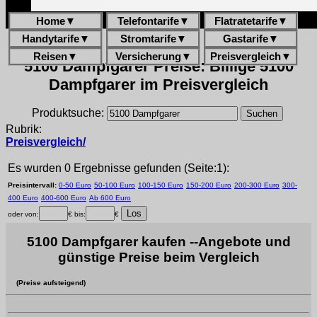
Home
▼
Telefontarife
▼
Flatratetarife
▼
Handytarife
▼
Stromtarife
▼
Gastarife
▼
Reisen
▼
Versicherung
▼
Preisvergleich
▼
5100 Dampfgarer Preise: Billige 5100
Dampfgarer im Preisvergleich
Produktsuche:
Rubrik:
Preisvergleich/
Es wurden 0 Ergebnisse gefunden (Seite:1):
Preisintervall:
0-50 Euro
50-100 Euro
100-150 Euro
150-200 Euro
200-300 Euro
300-
400 Euro
400-600 Euro
Ab 600 Euro
oder von:
€ bis:
€
5100 Dampfgarer kaufen --Angebote und
günstige Preise beim Vergleich
(Preise aufsteigend)