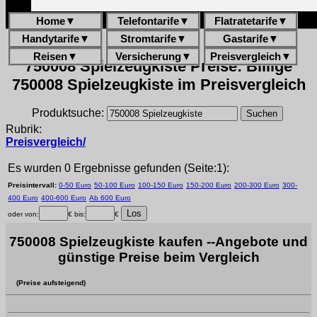
Home
▼
Telefontarife
▼
Flatratetarife
▼
Handytarife
▼
Stromtarife
▼
Gastarife
▼
Reisen
▼
Versicherung
▼
Preisvergleich
▼
750008 Spielzeugkiste Preise: Billige
750008 Spielzeugkiste im Preisvergleich
Produktsuche:
Rubrik:
Preisvergleich/
Es wurden 0 Ergebnisse gefunden (Seite:1):
Preisintervall:
0-50 Euro
50-100 Euro
100-150 Euro
150-200 Euro
200-300 Euro
300-
400 Euro
400-600 Euro
Ab 600 Euro
oder von:
€ bis:
€
750008 Spielzeugkiste kaufen --Angebote und
günstige Preise beim Vergleich
(Preise aufsteigend)