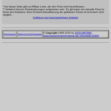
* Auf dieser Seite gibt es Affilate Links, die den Preis nicht beeinflussen.
** Seitdem können Preisänderungen aufgetreten sein. Es gilt immer der aktuelle Preis im
Shop des Anbieters. Eine Echtzeit-Aktualisierung der gelisteten Preise ist technisch nicht
möglich.
Auflistung der berücksichtigten Anbieter
©
Copyright
1998-2026 by
DATA INFORM-
Impressum
Datenschutzhinweise
Datenmanagementsysteme der Informatik GmbH