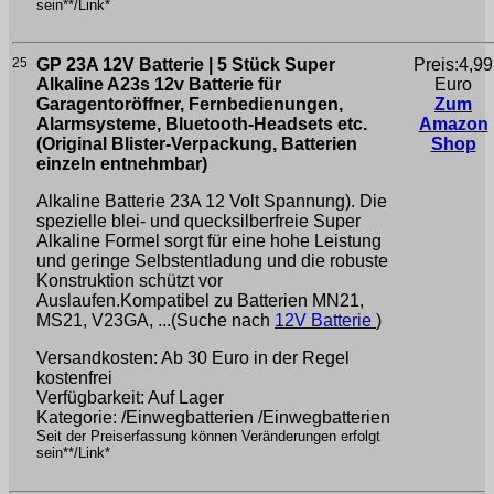
sein**/Link*
25
GP 23A 12V Batterie | 5 Stück Super
Preis:4,99
Alkaline A23s 12v Batterie für
Euro
Garagentoröffner, Fernbedienungen,
Zum
Alarmsysteme, Bluetooth-Headsets etc.
Amazon
(Original Blister-Verpackung, Batterien
Shop
einzeln entnehmbar)
Alkaline Batterie 23A 12 Volt Spannung). Die
spezielle blei- und quecksilberfreie Super
Alkaline Formel sorgt für eine hohe Leistung
und geringe Selbstentladung und die robuste
Konstruktion schützt vor
Auslaufen.Kompatibel zu Batterien MN21,
MS21, V23GA, ...(Suche nach
12V Batterie
)
Versandkosten: Ab 30 Euro in der Regel
kostenfrei
Verfügbarkeit: Auf Lager
Kategorie: /Einwegbatterien /Einwegbatterien
Seit der Preiserfassung können Veränderungen erfolgt
sein**/Link*