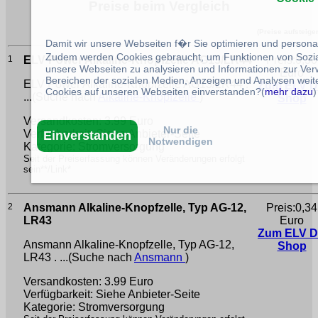
Preise beim Vergleich
(Preise aufsteige
Damit wir unsere Webseiten f�r Sie optimieren und person
Zudem werden Cookies gebraucht, um Funktionen von Sozial
1
ELV Power Alkaline-Knopfzelle AG13/LR44
Preis:0,30
unsere Webseiten zu analysieren und Informationen zur Ve
Euro
Bereichen der sozialen Medien, Anzeigen und Analysen weite
ELV Power Alkaline-Knopfzelle AG13/LR44 .
Zum ELV 
Cookies auf unseren Webseiten einverstanden?(
mehr dazu
)
...(Suche nach
Alkaline-Knopfzelle
)
Shop
Versandkosten: 3.99 Euro
Nur die
Verfügbarkeit: Siehe Anbieter-Seite
Einverstanden
Notwendigen
Kategorie: Stromversorgung
Seit der Preiserfassung können Veränderungen erfolgt
sein**/Link*
2
Ansmann Alkaline-Knopfzelle, Typ AG-12,
Preis:0,34
LR43
Euro
Zum ELV 
Ansmann Alkaline-Knopfzelle, Typ AG-12,
Shop
LR43 . ...(Suche nach
Ansmann
)
Versandkosten: 3.99 Euro
Verfügbarkeit: Siehe Anbieter-Seite
Kategorie: Stromversorgung