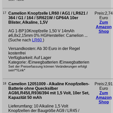
17
Camelion Knopfzelle LR60 / AG1 / LR621 /
Preis:2,74
364 / G1 / 164 / SR621W / GP64A 10er
Euro
Blister, Alkaline, 1,5V
Zum
Amazon
AG 1-BP10Knopfzelle 1,50 V 14mAh
Shop
ø6,8x2,15mm 0% HGHersteller: Camelion ...
(Suche nach
LR60
)
Versandkosten: Ab 30 Euro in der Regel
kostenfrei
Verfügbarkeit: Auf Lager
Kategorie: /Einwegbatterien /Einwegbatterien
Seit der Preiserfassung können Veränderungen erfolgt
sein**/Link*
18
Camelion 12051009 - Alkaline Knopfzellen-
Preis:2,91
Batterie ohne Quecksilber
Euro
AG9/LR45/LR936/394 mit 1,5 Volt, 10er Set,
Zum
Kapazität 50 mAh
Amazon
Shop
Lieferumfang: 10 Alkaline 1,5 Volt
Knopfzellen der Baugröße AG9 / LR45 /