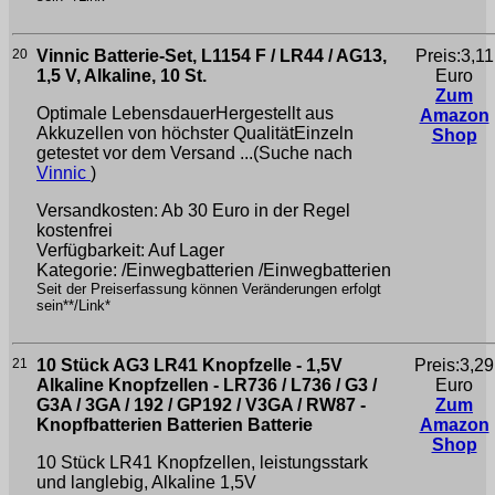
20
Vinnic Batterie-Set, L1154 F / LR44 / AG13,
Preis:3,11
1,5 V, Alkaline, 10 St.
Euro
Zum
Optimale LebensdauerHergestellt aus
Amazon
Akkuzellen von höchster QualitätEinzeln
Shop
getestet vor dem Versand ...(Suche nach
Vinnic
)
Versandkosten: Ab 30 Euro in der Regel
kostenfrei
Verfügbarkeit: Auf Lager
Kategorie: /Einwegbatterien /Einwegbatterien
Seit der Preiserfassung können Veränderungen erfolgt
sein**/Link*
21
10 Stück AG3 LR41 Knopfzelle - 1,5V
Preis:3,29
Alkaline Knopfzellen - LR736 / L736 / G3 /
Euro
G3A / 3GA / 192 / GP192 / V3GA / RW87 -
Zum
Knopfbatterien Batterien Batterie
Amazon
Shop
10 Stück LR41 Knopfzellen, leistungsstark
und langlebig, Alkaline 1,5V