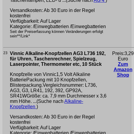
Taschenlampen, LED- u ...(Suche nach
AG 4
)
Versandkosten: Ab 30 Euro in der Regel
kostenfrei
Verfügbarkeit: Auf Lager
Kategorie: /Einwegbatterien /Einwegbatterien
Seit der Preiserfassung können Veränderungen erfolgt
sein**/Link*
23
Vinnic Alkaline-Knopfzellen AG3 L736 192,
Preis:3,29
für Uhren, Taschenrechner, Spielzeug,
Euro
Laserpointer, Thermometer etc, 10 Stück
Zum
Amazon
Knopfzelle von Vinnic1,5 Volt Alkaline
Shop
BatteriePackung mit 10 Knopfzellen,
Blisterpackung.Vergleichsnummer: L736,
AG3, G3, LR41, 192, 392, GP92A,
SR41WGröße: ca. 7,9 mm Durchmesser x 3,6
mm Höhe. ...(Suche nach
Alkaline-
Knopfzellen
)
Versandkosten: Ab 30 Euro in der Regel
kostenfrei
Verfügbarkeit: Auf Lager
Kategorie: /Einwegbatterien /Einwegbatterien