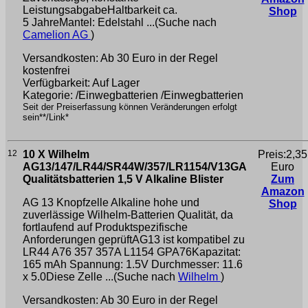
LeistungsabgabeHaltbarkeit ca.
Shop
5 JahreMantel: Edelstahl ...(Suche nach
Camelion AG
)
Versandkosten: Ab 30 Euro in der Regel
kostenfrei
Verfügbarkeit: Auf Lager
Kategorie: /Einwegbatterien /Einwegbatterien
Seit der Preiserfassung können Veränderungen erfolgt
sein**/Link*
12
10 X Wilhelm
Preis:2,35
AG13/147/LR44/SR44W/357/LR1154/V13GA
Euro
Qualitätsbatterien 1,5 V Alkaline Blister
Zum
Amazon
AG 13 Knopfzelle Alkaline hohe und
Shop
zuverlässige Wilhelm-Batterien Qualität, da
fortlaufend auf Produktspezifische
Anforderungen geprüftAG13 ist kompatibel zu
LR44 A76 357 357A L1154 GPA76Kapazitat:
165 mAh Spannung: 1.5V Durchmesser: 11.6
x 5.0Diese Zelle ...(Suche nach
Wilhelm
)
Versandkosten: Ab 30 Euro in der Regel