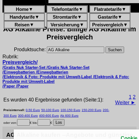
Home
▼
Telefontarife
▼
Flatratetarife
▼
Handytarife
▼
Stromtarife
▼
Gastarife
▼
Reisen
▼
Versicherung
▼
Preisvergleich
▼
AG Alkaline Preise: Billige AG Alkaline im
Preisvergleich
Produktsuche:
Rubrik:
Preisvergleich/
/Gratis Nuk Starter-Set /Gratis Nuk Starter-Set
/Einwegbatterien /Einwegbatterien
/Elektronik & Foto: Produkte mit Umwelt-Label /Elektronik & Foto:
Produkte mit Umwelt-Label
/Paper /Paper
1
2
Es wurden 40 Ergebnisse gefunden (Seite:1):
Weiter ►
Preisintervall:
0-50 Euro
50-100 Euro
100-150 Euro
150-200 Euro
200-
300 Euro
300-400 Euro
400-600 Euro
Ab 600 Euro
oder von:
€ bis:
€
AG Alkaline kaufen --Angebote und günstige
Cookie