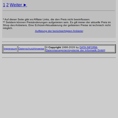
1
2
Weiter ►
* Auf dieser Seite gibt es Affilate Links, die den Preis nicht beeinflussen.
** Seitdem können Preisänderungen aufgetreten sein. Es gilt immer der aktuelle Preis im
Shop des Anbieters. Eine Echtzeit-Aktualisierung der gelisteten Preise ist technisch nicht
möglich.
Auflistung der berücksichtigten Anbieter
©
Copyright
1998-2026 by
DATA INFORM-
Impressum
Datenschutzhinweise
Datenmanagementsysteme der Informatik GmbH