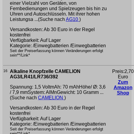
einer Vielzahl von Geräten, von
Fernbedienungen und Spielzeugen bis hin zu
Uhren und Autoschlüsseln. Mit ihrer hohen
Leistungsa ...(Suche nach
AG10
)
Versandkosten: Ab 30 Euro in der Regel
kostenfrei
Verfügbarkeit: Auf Lager
Kategorie: /Einwegbatterien /Einwegbatterien
Seit der Preiserfassung können Veränderungen erfolgt
sein**/Link*
16
Alkaline Knopfzelle CAMELION
Preis:2,70
AG3/LR41/LR736/392
Euro
Zum
Spannung: 1,5 VoltmAh: 70 mAhHöhe/ Ø: 3,6
Amazon
/ 7,9 mmSystem: AlMnGewicht: 10 Gramm ...
Shop
(Suche nach
CAMELION
)
Versandkosten: Ab 30 Euro in der Regel
kostenfrei
Verfügbarkeit: Auf Lager
Kategorie: /Einwegbatterien /Einwegbatterien
Seit der Preiserfassung können Veränderungen erfolgt
sein**/Link*