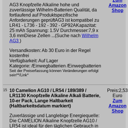
Zum
AG3 Knopfzelle Alkaline hohe und
Amazon
zuverlässige Wilhelm-Batterien Qualität, da
Shop
fortlaufend auf Produktspezifische
Anforderungen geprüftAG3 ist kompatibel zu
LR41 - L736 - 192 - 392 - GP92AKapazitat:
25 mAh Spannung: 1.5V Durchmesser:7,9 x
3,6 mmDiese Zellen ...(Suche nach
Wilhelm
AG3
)
Versandkosten: Ab 30 Euro in der Regel
kostenfrei
Verfügbarkeit: Auf Lager
Kategorie: /Einwegbatterien /Einwegbatterien
Seit der Preiserfassung können Veränderungen erfolgt
sein**/Link*
15
10 Camelion AG10 / LR54 / 189/389 /
Preis:2,53
LR1130 Knopfzelle Alkaline Alkali Batterie,
Euro
10-er Pack, Lange Haltbarkeit
Zum
(Haltbarkeitsdatum markiert)
Amazon
Shop
Zuverlässige und Langlebige Energiequelle:
Die CAMELION Alkaline Knopfzelle AG10 /
LR54 ist ideal für den täglichen Gebrauch in