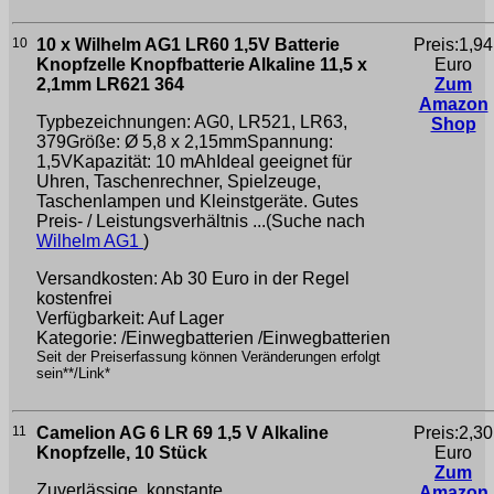
10
10 x Wilhelm AG1 LR60 1,5V Batterie
Preis:1,94
Knopfzelle Knopfbatterie Alkaline 11,5 x
Euro
2,1mm LR621 364
Zum
Amazon
Typbezeichnungen: AG0, LR521, LR63,
Shop
379Größe: Ø 5,8 x 2,15mmSpannung:
1,5VKapazität: 10 mAhIdeal geeignet für
Uhren, Taschenrechner, Spielzeuge,
Taschenlampen und Kleinstgeräte. Gutes
Preis- / Leistungsverhältnis ...(Suche nach
Wilhelm AG1
)
Versandkosten: Ab 30 Euro in der Regel
kostenfrei
Verfügbarkeit: Auf Lager
Kategorie: /Einwegbatterien /Einwegbatterien
Seit der Preiserfassung können Veränderungen erfolgt
sein**/Link*
11
Camelion AG 6 LR 69 1,5 V Alkaline
Preis:2,30
Knopfzelle, 10 Stück
Euro
Zum
Zuverlässige, konstante
Amazon