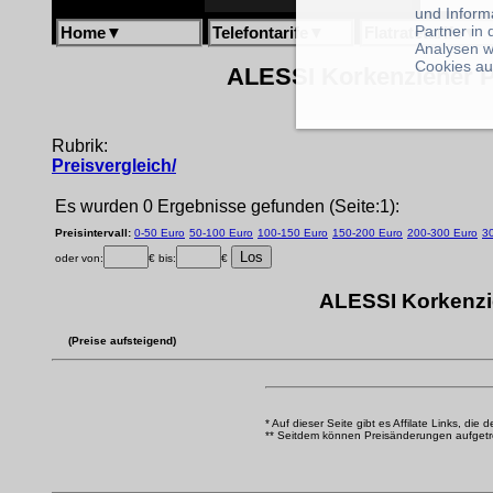
und Inform
Partner in
Home
▼
Telefontarife
▼
Flatratetarife
▼
Analysen w
Cookies au
ALESSI Korkenzieher Pa
Rubrik:
Preisvergleich/
Es wurden 0 Ergebnisse gefunden (Seite:1):
Preisintervall:
0-50 Euro
50-100 Euro
100-150 Euro
150-200 Euro
200-300 Euro
3
oder von:
€ bis:
€
ALESSI Korkenzie
(Preise aufsteigend)
* Auf dieser Seite gibt es Affilate Links, die 
** Seitdem können Preisänderungen aufgetrete