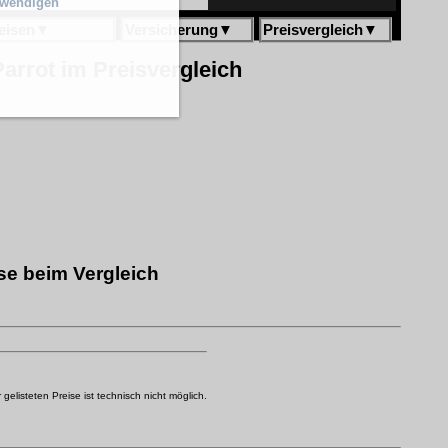
twendigen
eisen
▼
Versicherung
▼
Preisvergleich
▼
arrot im Preisvergleich
se beim Vergleich
elisteten Preise ist technisch nicht möglich.