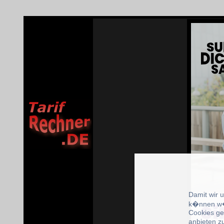
Damit wir 
k�nnen w�
Cookies ge
anbieten z