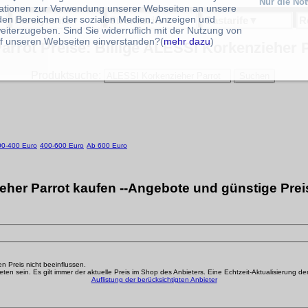
Nur die No
ationen zur Verwendung unserer Webseiten an unsere
 den Bereichen der sozialen Medien, Anzeigen und
Handytarife
▼
Stromtarife
▼
Gastarife
▼
R
eiterzugeben. Sind Sie widerruflich mit der Nutzung von
f unseren Webseiten einverstanden?(
mehr dazu
)
rrot Preise: Billige ALESSI Korkenzieher P
Produktsuche:
00-400 Euro
400-600 Euro
Ab 600 Euro
her Parrot kaufen --Angebote und günstige Prei
den Preis nicht beeinflussen.
n sein. Es gilt immer der aktuelle Preis im Shop des Anbieters. Eine Echtzeit-Aktualisierung der g
Auflistung der berücksichtigten Anbieter