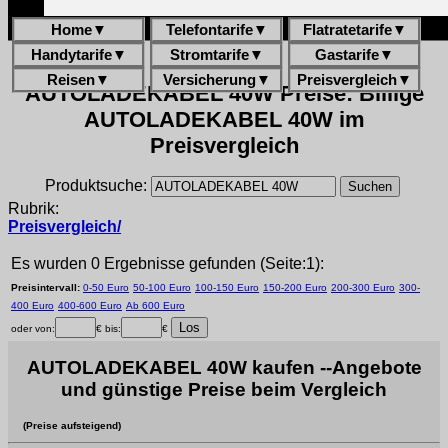
Home
▼
Telefontarife
▼
Flatratetarife
▼
Handytarife
▼
Stromtarife
▼
Gastarife
▼
Reisen
▼
Versicherung
▼
Preisvergleich
▼
AUTOLADEKABEL 40W Preise: Billige
AUTOLADEKABEL 40W im
Preisvergleich
Produktsuche:
Rubrik:
Preisvergleich/
Es wurden 0 Ergebnisse gefunden (Seite:1):
Preisintervall:
0-50 Euro
50-100 Euro
100-150 Euro
150-200 Euro
200-300 Euro
300-
400 Euro
400-600 Euro
Ab 600 Euro
oder von:
€ bis:
€
AUTOLADEKABEL 40W kaufen --Angebote
und günstige Preise beim Vergleich
(Preise aufsteigend)