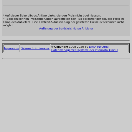
* Auf dieser Seite gibt es Affilate Links, die den Preis nicht beeinflussen.
** Seitdem können Preisänderungen aufgetreten sein. Es gilt immer der aktuelle Preis im
Shop des Anbieters. Eine Echtzeit-Aktualisierung der gelisteten Preise ist technisch nicht
möglich.
Auflistung der berücksichtigten Anbieter
©
Copyright
1998-2026 by
DATA INFORM-
Impressum
Datenschutzhinweise
Datenmanagementsysteme der Informatik GmbH