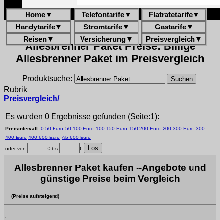
Home
▼
Telefontarife
▼
Flatratetarife
▼
Handytarife
▼
Stromtarife
▼
Gastarife
▼
Reisen
▼
Versicherung
▼
Preisvergleich
▼
Allesbrenner Paket Preise: Billige
Allesbrenner Paket im Preisvergleich
Produktsuche:
Rubrik:
Preisvergleich/
Es wurden 0 Ergebnisse gefunden (Seite:1):
Preisintervall:
0-50 Euro
50-100 Euro
100-150 Euro
150-200 Euro
200-300 Euro
300-
400 Euro
400-600 Euro
Ab 600 Euro
oder von:
€ bis:
€
Allesbrenner Paket kaufen --Angebote und
günstige Preise beim Vergleich
(Preise aufsteigend)