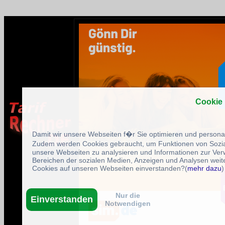
Cookie
Damit wir unsere Webseiten f�r Sie optimieren und person
Zudem werden Cookies gebraucht, um Funktionen von Sozial
unsere Webseiten zu analysieren und Informationen zur Ve
Bereichen der sozialen Medien, Anzeigen und Analysen weite
Cookies auf unseren Webseiten einverstanden?(
mehr dazu
)
Nur die
Einverstanden
Notwendigen