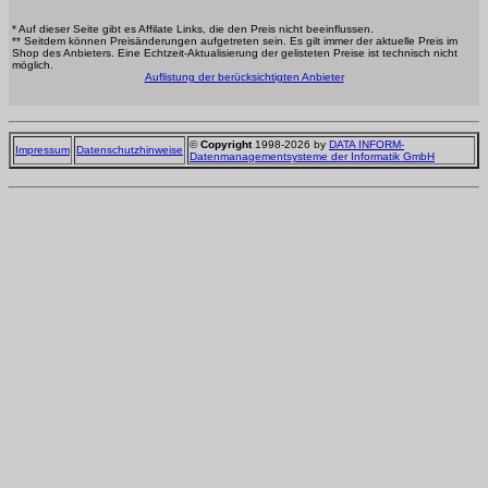
* Auf dieser Seite gibt es Affilate Links, die den Preis nicht beeinflussen.
** Seitdem können Preisänderungen aufgetreten sein. Es gilt immer der aktuelle Preis im
Shop des Anbieters. Eine Echtzeit-Aktualisierung der gelisteten Preise ist technisch nicht
möglich.
Auflistung der berücksichtigten Anbieter
©
Copyright
1998-2026 by
DATA INFORM-
Impressum
Datenschutzhinweise
Datenmanagementsysteme der Informatik GmbH