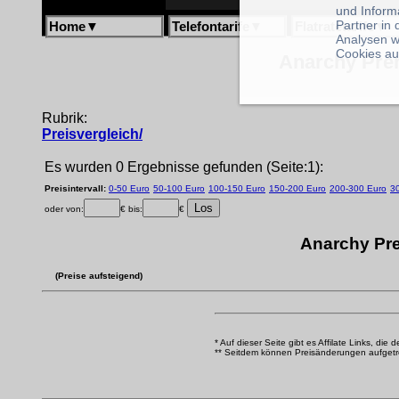
und Inform
Partner in
Home
▼
Telefontarife
▼
Flatratetarife
▼
Analysen w
Cookies au
Anarchy Prem
Rubrik:
Preisvergleich/
Es wurden 0 Ergebnisse gefunden (Seite:1):
Preisintervall:
0-50 Euro
50-100 Euro
100-150 Euro
150-200 Euro
200-300 Euro
3
oder von:
€ bis:
€
Anarchy Pre
(Preise aufsteigend)
* Auf dieser Seite gibt es Affilate Links, die 
** Seitdem können Preisänderungen aufgetrete