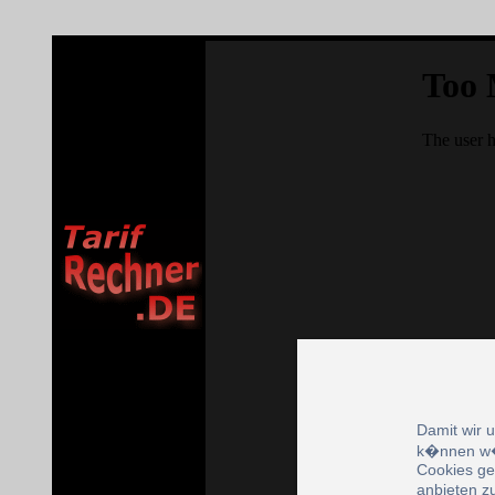
Damit wir 
k�nnen w�
Cookies ge
anbieten z