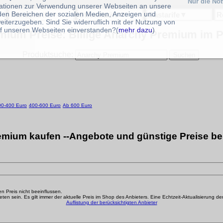
Nur die No
ationen zur Verwendung unserer Webseiten an unsere
 den Bereichen der sozialen Medien, Anzeigen und
Handytarife
▼
Stromtarife
▼
Gastarife
▼
R
eiterzugeben. Sind Sie widerruflich mit der Nutzung von
f unseren Webseiten einverstanden?(
mehr dazu
)
ium Preise: Billige Anarchy Premium im P
Produktsuche:
00-400 Euro
400-600 Euro
Ab 600 Euro
mium kaufen --Angebote und günstige Preise be
den Preis nicht beeinflussen.
n sein. Es gilt immer der aktuelle Preis im Shop des Anbieters. Eine Echtzeit-Aktualisierung der g
Auflistung der berücksichtigten Anbieter