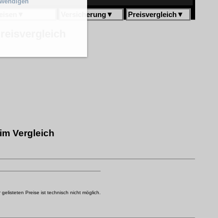
twendigen
eisen
▼
Versicherung
▼
Preisvergleich
▼
reisvergleich
im Vergleich
elisteten Preise ist technisch nicht möglich.