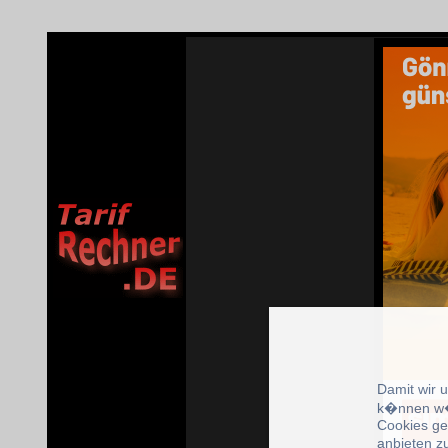
Damit wir 
k�nnen w�
Cookies ge
anbieten z