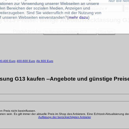
Nur die No
ationen zur Verwendung unserer Webseiten an unsere
 den Bereichen der sozialen Medien, Anzeigen und
Handytarife
▼
Stromtarife
▼
Gastarife
▼
R
eiterzugeben. Sind Sie widerruflich mit der Nutzung von
f unseren Webseiten einverstanden?(
mehr dazu
)
 G13 Preise: Billige Aufbausteckfassung G1
Produktsuche:
00-400 Euro
400-600 Euro
Ab 600 Euro
sung G13 kaufen --Angebote und günstige Preise
den Preis nicht beeinflussen.
n sein. Es gilt immer der aktuelle Preis im Shop des Anbieters. Eine Echtzeit-Aktualisierung der g
Auflistung der berücksichtigten Anbieter