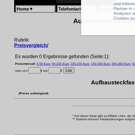
und Inform
Partner in
Home
▼
Telefontarife
▼
Flatratetarife
▼
Analysen w
Cookies au
Aufbausteckfassung
Rubrik:
Preisvergleich/
Es wurden 0 Ergebnisse gefunden (Seite:1):
Preisintervall:
0-50 Euro
50-100 Euro
100-150 Euro
150-200 Euro
200-300 Euro
3
oder von:
€ bis:
€
Aufbausteckfas
(Preise aufsteigend)
* Auf dieser Seite gibt es Affilate Links, die 
** Seitdem können Preisänderungen aufgetrete