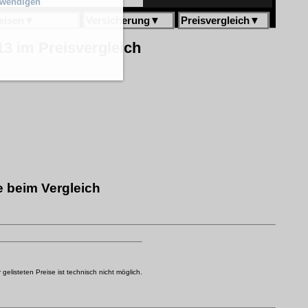
twendigen
eisen
▼
Versicherung
▼
Preisvergleich
▼
3 im Preisvergleich
 beim Vergleich
elisteten Preise ist technisch nicht möglich.