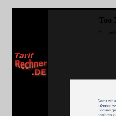
Damit wir 
k�nnen w�
Cookies ge
anbieten z