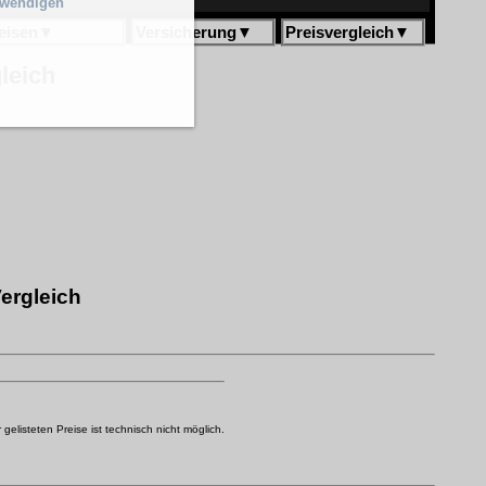
twendigen
eisen
▼
Versicherung
▼
Preisvergleich
▼
leich
ergleich
elisteten Preise ist technisch nicht möglich.