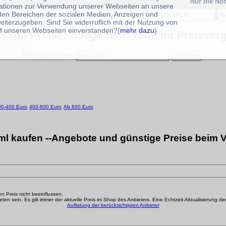
Nur die No
ationen zur Verwendung unserer Webseiten an unsere
 den Bereichen der sozialen Medien, Anzeigen und
Handytarife
▼
Stromtarife
▼
Gastarife
▼
R
eiterzugeben. Sind Sie widerruflich mit der Nutzung von
f unseren Webseiten einverstanden?(
mehr dazu
)
 75ml Preise: Billige Bain 75ml im Preisverg
Produktsuche:
00-400 Euro
400-600 Euro
Ab 600 Euro
ml kaufen --Angebote und günstige Preise beim V
den Preis nicht beeinflussen.
n sein. Es gilt immer der aktuelle Preis im Shop des Anbieters. Eine Echtzeit-Aktualisierung der g
Auflistung der berücksichtigten Anbieter