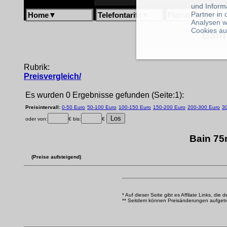
und Inform
Partner in
Home
▼
Telefontarife
▼
Flatratetarife
▼
Analysen w
Cookies au
Bain
Rubrik:
Preisvergleich/
Es wurden 0 Ergebnisse gefunden (Seite:1):
Preisintervall:
0-50 Euro
50-100 Euro
100-150 Euro
150-200 Euro
200-300 Euro
3
oder von:
€ bis:
€
Bain 75
(Preise aufsteigend)
* Auf dieser Seite gibt es Affilate Links, die 
** Seitdem können Preisänderungen aufgetrete