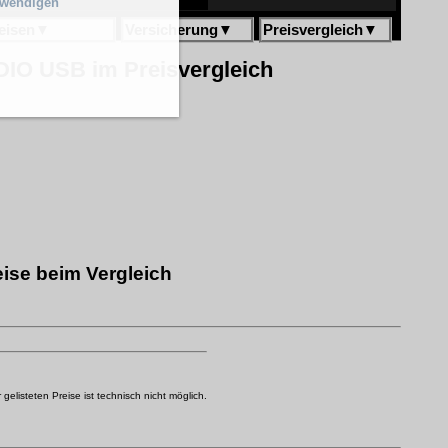
twendigen
eisen
▼
Versicherung
▼
Preisvergleich
▼
IO USB im Preisvergleich
se beim Vergleich
elisteten Preise ist technisch nicht möglich.