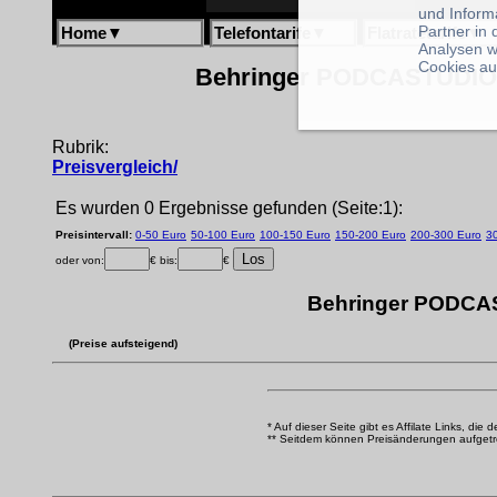
und Inform
Partner in
Home
▼
Telefontarife
▼
Flatratetarife
▼
Analysen w
Cookies au
Behringer PODCASTUDIO U
Rubrik:
Preisvergleich/
Es wurden 0 Ergebnisse gefunden (Seite:1):
Preisintervall:
0-50 Euro
50-100 Euro
100-150 Euro
150-200 Euro
200-300 Euro
3
oder von:
€ bis:
€
Behringer PODCAS
(Preise aufsteigend)
* Auf dieser Seite gibt es Affilate Links, die 
** Seitdem können Preisänderungen aufgetrete