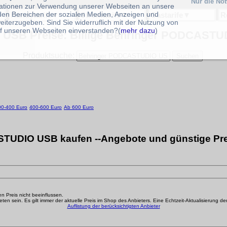
Nur die No
ationen zur Verwendung unserer Webseiten an unsere
 den Bereichen der sozialen Medien, Anzeigen und
Handytarife
▼
Stromtarife
▼
Gastarife
▼
R
eiterzugeben. Sind Sie widerruflich mit der Nutzung von
f unseren Webseiten einverstanden?(
mehr dazu
)
SB Preise: Billige Behringer PODCASTUD
Produktsuche:
00-400 Euro
400-600 Euro
Ab 600 Euro
TUDIO USB kaufen --Angebote und günstige Prei
den Preis nicht beeinflussen.
n sein. Es gilt immer der aktuelle Preis im Shop des Anbieters. Eine Echtzeit-Aktualisierung der g
Auflistung der berücksichtigten Anbieter