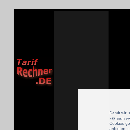
Damit wir 
k�nnen w�
Cookies ge
anbieten z