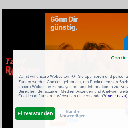
Cookie
Damit wir unsere Webseiten f�r Sie optimieren und person
Zudem werden Cookies gebraucht, um Funktionen von Sozial
unsere Webseiten zu analysieren und Informationen zur Ve
Bereichen der sozialen Medien, Anzeigen und Analysen weite
Cookies auf unseren Webseiten einverstanden?(
mehr dazu
)
Nur die
Einverstanden
Notwendigen