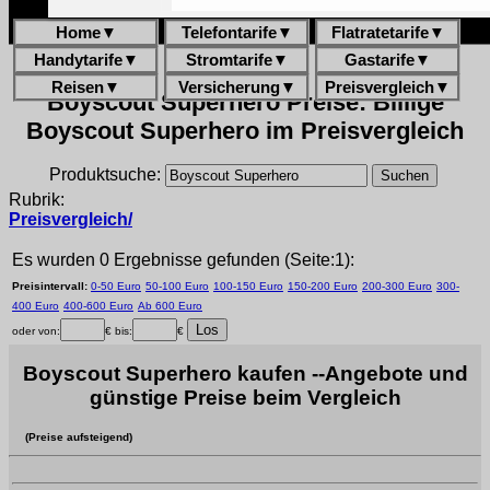
Home
▼
Telefontarife
▼
Flatratetarife
▼
Handytarife
▼
Stromtarife
▼
Gastarife
▼
Reisen
▼
Versicherung
▼
Preisvergleich
▼
Boyscout Superhero Preise: Billige
Boyscout Superhero im Preisvergleich
Produktsuche:
Rubrik:
Preisvergleich/
Es wurden 0 Ergebnisse gefunden (Seite:1):
Preisintervall:
0-50 Euro
50-100 Euro
100-150 Euro
150-200 Euro
200-300 Euro
300-
400 Euro
400-600 Euro
Ab 600 Euro
oder von:
€ bis:
€
Boyscout Superhero kaufen --Angebote und
günstige Preise beim Vergleich
(Preise aufsteigend)