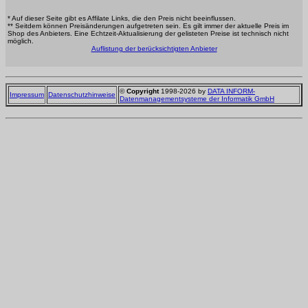
* Auf dieser Seite gibt es Affilate Links, die den Preis nicht beeinflussen.
** Seitdem können Preisänderungen aufgetreten sein. Es gilt immer der aktuelle Preis im
Shop des Anbieters. Eine Echtzeit-Aktualisierung der gelisteten Preise ist technisch nicht
möglich.
Auflistung der berücksichtigten Anbieter
©
Copyright
1998-2026 by
DATA INFORM-
Impressum
Datenschutzhinweise
Datenmanagementsysteme der Informatik GmbH