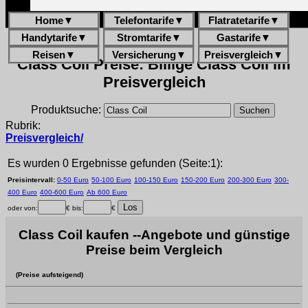
Home
▼
Telefontarife
▼
Flatratetarife
▼
Handytarife
▼
Stromtarife
▼
Gastarife
▼
Reisen
▼
Versicherung
▼
Preisvergleich
▼
Class Coil Preise: Billige Class Coil im
Preisvergleich
Produktsuche:
Rubrik:
Preisvergleich/
Es wurden 0 Ergebnisse gefunden (Seite:1):
Preisintervall:
0-50 Euro
50-100 Euro
100-150 Euro
150-200 Euro
200-300 Euro
300-
400 Euro
400-600 Euro
Ab 600 Euro
oder von:
€ bis:
€
Class Coil kaufen --Angebote und günstige
Preise beim Vergleich
(Preise aufsteigend)