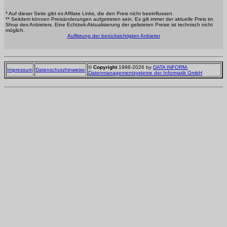
* Auf dieser Seite gibt es Affilate Links, die den Preis nicht beeinflussen.
** Seitdem können Preisänderungen aufgetreten sein. Es gilt immer der aktuelle Preis im
Shop des Anbieters. Eine Echtzeit-Aktualisierung der gelisteten Preise ist technisch nicht
möglich.
Auflistung der berücksichtigten Anbieter
©
Copyright
1998-2026 by
DATA INFORM-
Impressum
Datenschutzhinweise
Datenmanagementsysteme der Informatik GmbH