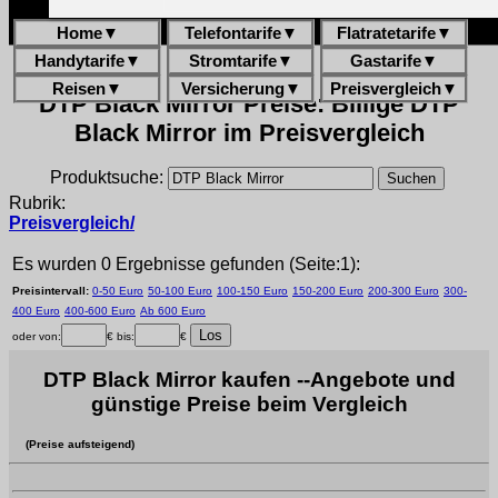
Home
▼
Telefontarife
▼
Flatratetarife
▼
Handytarife
▼
Stromtarife
▼
Gastarife
▼
Reisen
▼
Versicherung
▼
Preisvergleich
▼
DTP Black Mirror Preise: Billige DTP
Black Mirror im Preisvergleich
Produktsuche:
Rubrik:
Preisvergleich/
Es wurden 0 Ergebnisse gefunden (Seite:1):
Preisintervall:
0-50 Euro
50-100 Euro
100-150 Euro
150-200 Euro
200-300 Euro
300-
400 Euro
400-600 Euro
Ab 600 Euro
oder von:
€ bis:
€
DTP Black Mirror kaufen --Angebote und
günstige Preise beim Vergleich
(Preise aufsteigend)