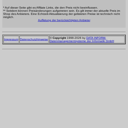
* Auf dieser Seite gibt es Affilate Links, die den Preis nicht beeinflussen.
** Seitdem können Preisänderungen aufgetreten sein. Es gilt immer der aktuelle Preis im
Shop des Anbieters. Eine Echtzeit-Aktualisierung der gelisteten Preise ist technisch nicht
möglich.
Auflistung der berücksichtigten Anbieter
©
Copyright
1998-2026 by
DATA INFORM-
Impressum
Datenschutzhinweise
Datenmanagementsysteme der Informatik GmbH