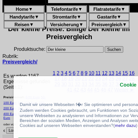
Home
▼
Telefontarife
▼
Flatratetarife
▼
Handytarife
▼
Stromtarife
▼
Gastarife
▼
Reisen
▼
Versicherung
▼
Preisvergleich
▼
Der kleine Preise: Billige Der kleine im
Preisvergleich
Produktsuche:
Rubrik:
Preisvergleich/
1
2
3
4
5
6
7
8
9
10
11
12
13
14
15
16
Es wurden 1167
17
18
19
20
21
22
23
24
25
26
27
28
Ergebnisse gefunden
29
30
31
32
33
34
35
36
37
38
39
40
Cookie
(Seite:1):
41
42
43
44
45
46
47
Weiter ►
Preisintervall:
0-50 Euro
50-
100 Euro
100-150 Euro
150-
Damit wir unsere Webseiten f�r Sie optimieren und person
200 Euro
200-300 Euro
300-
Zudem werden Cookies gebraucht, um Funktionen von Sozial
400 Euro
400-600 Euro
Ab 600
unsere Webseiten zu analysieren und Informationen zur Ve
Euro
Bereichen der sozialen Medien, Anzeigen und Analysen weite
oder von:
€ bis:
Cookies auf unseren Webseiten einverstanden?(
mehr dazu
)
€