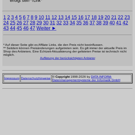
erfolgt sein**/Link*
1
2
3
4
5
6
7
8
9
10
11
12
13
14
15
16
17
18
19
20
21
22
23
24
25
26
27
28
29
30
31
32
33
34
35
36
37
38
39
40
41
42
43
44
45
46
47
Weiter ►
* Auf dieser Seite gibt es Affilate Links, die den Preis nicht beeinflussen.
** Seitdem können Preisänderungen aufgetreten sein. Es gilt immer der aktuelle Preis im
Shop des Anbieters. Eine Echtzeit-Aktualisierung der gelisteten Preise ist technisch nicht
möglich.
Auflistung der berücksichtigten Anbieter
©
Copyright
1998-2026 by
DATA INFORM-
Impressum
Datenschutzhinweise
Datenmanagementsysteme der Informatik GmbH