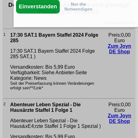
Der kleine kaufen --Angebote und günstige
Nur die
Einverstanden
Notwendigen
Preise beim Vergleich
(Preise aufsteigend)
1
17:30 SAT.1 Bayern Staffel 2024 Folge
Preis:0,00
285
Euro
Zum Joyn
17:30 SAT.1 Bayern Staffel 2024 Folge
DE Shop
285
SAT.1 )
Versandkosten: Bis 5,99 Euro
Verfügbarkeit: Siehe Anbieter-Seite
Kategorie: News
Seit der Preiserfassung können Veränderungen
erfolgt sein**/Link*
2
Abenteuer Leben Spezial - Die
Preis:0,00
Hausärzte Staffel 1 Folge 1
Euro
Zum Joyn
Abenteuer Leben Spezial - Die
DE Shop
Haus&xE4;rzte Staffel 1 Folge 1
Spezial )
Versandkosten: Bis 5,99 Euro