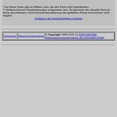
* Auf dieser Seite gibt es Affilate Links, die den Preis nicht beeinflussen.
** Seitdem können Preisänderungen aufgetreten sein. Es gilt immer der aktuelle Preis im
Shop des Anbieters. Eine Echtzeit-Aktualisierung der gelisteten Preise ist technisch nicht
möglich.
Auflistung der berücksichtigten Anbieter
©
Copyright
1998-2026 by
DATA INFORM-
Impressum
Datenschutzhinweise
Datenmanagementsysteme der Informatik GmbH