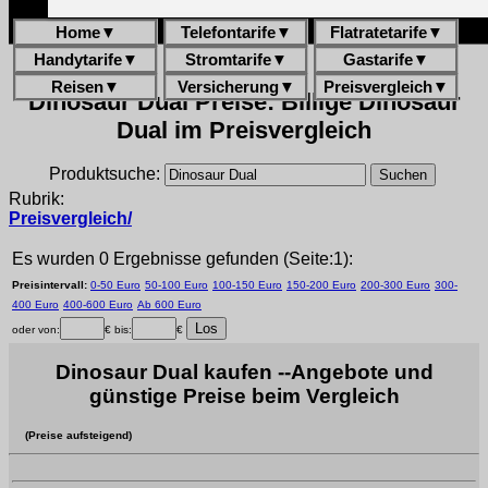
Home
▼
Telefontarife
▼
Flatratetarife
▼
Handytarife
▼
Stromtarife
▼
Gastarife
▼
Reisen
▼
Versicherung
▼
Preisvergleich
▼
Dinosaur Dual Preise: Billige Dinosaur
Dual im Preisvergleich
Produktsuche:
Rubrik:
Preisvergleich/
Es wurden 0 Ergebnisse gefunden (Seite:1):
Preisintervall:
0-50 Euro
50-100 Euro
100-150 Euro
150-200 Euro
200-300 Euro
300-
400 Euro
400-600 Euro
Ab 600 Euro
oder von:
€ bis:
€
Dinosaur Dual kaufen --Angebote und
günstige Preise beim Vergleich
(Preise aufsteigend)