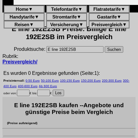
Home
▼
Telefontarife
▼
Flatratetarife
▼
Handytarife
▼
Stromtarife
▼
Gastarife
▼
Reisen
▼
Versicherung
▼
Preisvergleich
▼
E line 192E2SB Preise: Billige E line
192E2SB im Preisvergleich
Produktsuche:
Rubrik:
Preisvergleich/
Es wurden 0 Ergebnisse gefunden (Seite:1):
Preisintervall:
0-50 Euro
50-100 Euro
100-150 Euro
150-200 Euro
200-300 Euro
300-
400 Euro
400-600 Euro
Ab 600 Euro
oder von:
€ bis:
€
E line 192E2SB kaufen --Angebote und
günstige Preise beim Vergleich
(Preise aufsteigend)