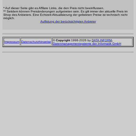
* Auf dieser Seite gibt es Affilate Links, die den Preis nicht beeinflussen.
** Seitdem können Preisänderungen aufgetreten sein. Es gilt immer der aktuelle Preis im
Shop des Anbieters. Eine Echtzeit-Aktualisierung der gelisteten Preise ist technisch nicht
möglich.
Auflistung der berücksichtigten Anbieter
©
Copyright
1998-2026 by
DATA INFORM-
Impressum
Datenschutzhinweise
Datenmanagementsysteme der Informatik GmbH