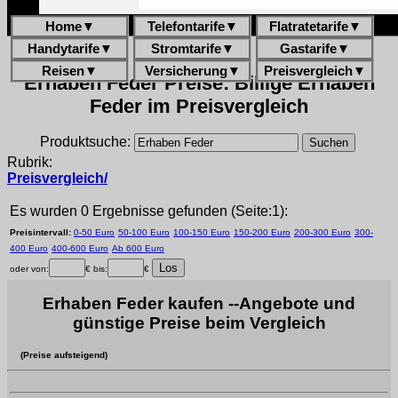
Home
▼
Telefontarife
▼
Flatratetarife
▼
Handytarife
▼
Stromtarife
▼
Gastarife
▼
Reisen
▼
Versicherung
▼
Preisvergleich
▼
Erhaben Feder Preise: Billige Erhaben
Feder im Preisvergleich
Produktsuche:
Rubrik:
Preisvergleich/
Es wurden 0 Ergebnisse gefunden (Seite:1):
Preisintervall:
0-50 Euro
50-100 Euro
100-150 Euro
150-200 Euro
200-300 Euro
300-
400 Euro
400-600 Euro
Ab 600 Euro
oder von:
€ bis:
€
Erhaben Feder kaufen --Angebote und
günstige Preise beim Vergleich
(Preise aufsteigend)