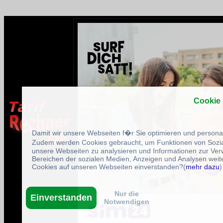
Cookie
Damit wir unsere Webseiten f�r Sie optimieren und person
Zudem werden Cookies gebraucht, um Funktionen von Sozial
unsere Webseiten zu analysieren und Informationen zur Ve
Bereichen der sozialen Medien, Anzeigen und Analysen weite
Cookies auf unseren Webseiten einverstanden?(
mehr dazu
)
Nur die
Einverstanden
Notwendigen