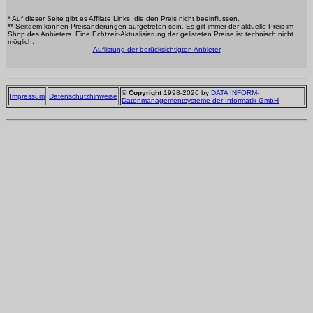
* Auf dieser Seite gibt es Affilate Links, die den Preis nicht beeinflussen.
** Seitdem können Preisänderungen aufgetreten sein. Es gilt immer der aktuelle Preis im
Shop des Anbieters. Eine Echtzeit-Aktualisierung der gelisteten Preise ist technisch nicht
möglich.
Auflistung der berücksichtigten Anbieter
©
Copyright
1998-2026 by
DATA INFORM-
Impressum
Datenschutzhinweise
Datenmanagementsysteme der Informatik GmbH