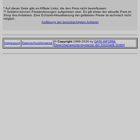
* Auf dieser Seite gibt es Affilate Links, die den Preis nicht beeinflussen.
** Seitdem können Preisänderungen aufgetreten sein. Es gilt immer der aktuelle Preis im
Shop des Anbieters. Eine Echtzeit-Aktualisierung der gelisteten Preise ist technisch nicht
möglich.
Auflistung der berücksichtigten Anbieter
©
Copyright
1998-2026 by
DATA INFORM-
Impressum
Datenschutzhinweise
Datenmanagementsysteme der Informatik GmbH