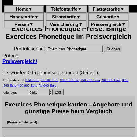
Home
▼
Telefontarife
▼
Flatratetarife
▼
Handytarife
▼
Stromtarife
▼
Gastarife
▼
Reisen
▼
Versicherung
▼
Preisvergleich
▼
Exercices Phonetique Preise: Billige
Exercices Phonetique im Preisvergleich
Produktsuche:
Rubrik:
Preisvergleich/
Es wurden 0 Ergebnisse gefunden (Seite:1):
Preisintervall:
0-50 Euro
50-100 Euro
100-150 Euro
150-200 Euro
200-300 Euro
300-
400 Euro
400-600 Euro
Ab 600 Euro
oder von:
€ bis:
€
Exercices Phonetique kaufen --Angebote und
günstige Preise beim Vergleich
(Preise aufsteigend)